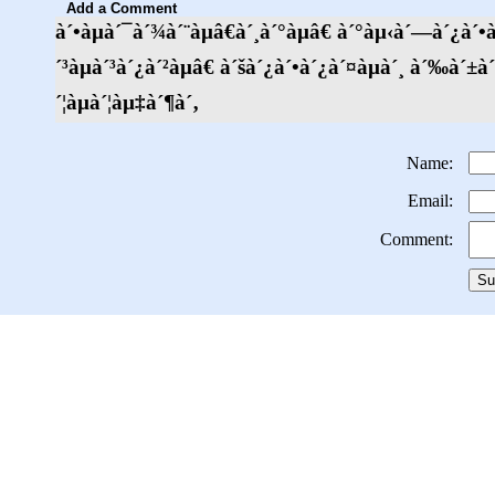
Add a Comment
à´•àµà´¯à´¾à´¨àµâ€à´¸à´°àµâ€ à´°àµ‹à´—à´¿à´•à
´³àµà´³à´¿à´²àµâ€ à´šà´¿à´•à´¿à´¤àµà´¸ à´‰à´±à
´¦àµà´¦àµ‡à´¶à´‚
Name
:
Email
:
Comment
: