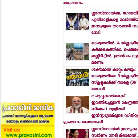
ആഹ്വാനം
ഗ്ലാസ്‌ഗോയിലെ ഗോദയില
എതിരാളികളെ മലര്‍ത്തിയടി
ഇന്ത്യയുടെ താരങ്ങള്‍ സ്
നേടി
കേരളത്തില്‍ 14 ജില്ലകളില
കര്‍ക്കടകത്തിലെ പെരുമഴ
മണ്ണിടിച്ചില്‍, ഉരുള്‍ പൊട്ട
മരണം
ശക്തമായ കാറ്റും മഴയും:
കേരളത്തിലെ 3 ജില്ലകളില
സ്‌കൂളുകള്‍ക്ക് നാളെ (31/
അവധി
ചെറുപ്പക്കാരിലേക്ക്
ഇറങ്ങിച്ചെല്ലാന്‍ കേന്ദ്രത
ബിജെപി മന്ത്രിമാര്‍
ഇന്‍സ്റ്റഗ്രാമിലൂടെ ഡിജിറ്റ
പ്രചരണം ശക്തമാക്കി
ഗ്ലാസ്ഗോയില്‍ ഇന്ത്യക്കു
സ്വര്‍ണം നേടി മീരാഭായ് 