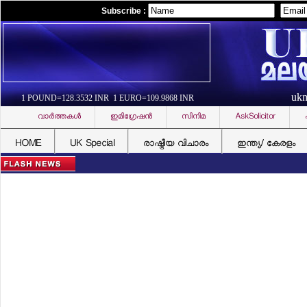
Subscribe :
uk
1 POUND=128.3532 INR 1 EURO=109.9868 INR
വാര്‍ത്തകള്‍
ഇമിഗ്രേഷന്‍
സിനിമ
AskSolicitor
HOME
UK Special
രാഷ്ട്രീയ വിചാരം
ഇന്ത്യ/ കേരളം