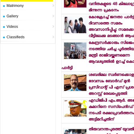
വനിതകളുടെ 48 കിലോഗ്രാ
Matrimony
മിന്നുന്ന പ്രകടനം
Gallery
കോക്രോച്ച് ജനതാ പാര്‍ട്ട
ദിവസത്തെ സമരം
Videos
അവസാനിപ്പിച്ചു: സമരക്
വീട്ടിലേക്കു മടങ്ങാന്‍ ആ
Classifieds
കേന്ദ്രസര്‍ക്കാരും സിജെ
നടത്തിയ ചര്‍ച്ച പൂര്‍ത്തി
മന്ത്രി രാജിവയ്ക്കണമെന്ന
ആവശ്യത്തില്‍ ഉറച്ച് കൊക്
പാര്‍ട്ടി
ശബരിമല സ്വര്‍ണക്കൊള്
ദേവസ്വം ബോര്‍ഡ് മുന്‍
പ്രസിഡന്റ് പി എസ് പ്രശാ
അറസ്റ്റ് രേഖപ്പെടുത്തി
എഡിജിപി എം.ആര്‍. അജ
കുമാറിനെ സസ്പെന്‍ഡ് ച
നടപടി രക്ഷാപ്രവര്‍ത്ത
അട്ടിമറിച്ചതിന്
തിരുവനന്തപുരത്ത് യുവത