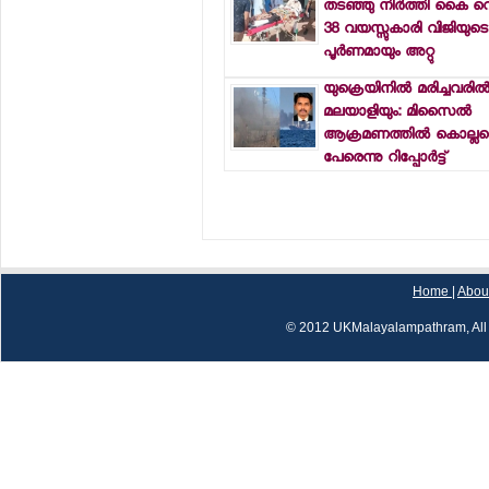
തടഞ്ഞു നിര്‍ത്തി കൈ വെട്ട
38 വയസ്സുകാരി വിജിയുടെ
പൂര്‍ണമായും അറ്റു
യുക്രെയിനില്‍ മരിച്ചവരില്
മലയാളിയും: മിസൈല്‍
ആക്രമണത്തില്‍ കൊല്ലപ്പെ
പേരെന്നു റിപ്പോര്‍ട്ട്
Home
|
Abou
© 2012 UKMalayalampathram, All 