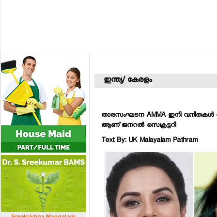
ഇന്ത്യ/ കേരളം
താരസംഘടന AMMA ഇനി വനിതകള്‍ നയിക്കു
ആണ് ജനറല്‍ സെക്രട്ടറി
Text By: UK Malayalam Pathram