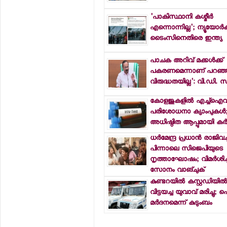
'പാകിസ്ഥാനി കശ്മീര്‍
എന്നൊന്നില്ല'; ന്യൂയോര്‍ക്
ടൈംസിനെതിരെ ഇന്ത്യ
പാചക അറിവ് മക്കള്‍ക്ക്
പകരണമെന്നാണ് പറഞ്ഞത്;
വിരുദ്ധതയില്ല': വി.ഡി. 
കോളജുകളില്‍ എച്ച്ഐവ
പരിശോധനാ ക്യാംപുകള്‍; 
അധിഷ്ഠിത ആപ്പുമായി ക
ധര്‍മേന്ദ്ര പ്രധാന്‍ രാജിവച
പിന്നാലെ സിജെപിയുടെ
നൃത്താഘോഷം; വിമര്‍ശിച്ച
സോനം വാങ്ചുക്
കുണ്ടറയില്‍ കസ്റ്റഡിയില്‍
വിട്ടയച്ച യുവാവ് മരിച്ചു;
മര്‍ദനമെന്ന് കുടുംബം