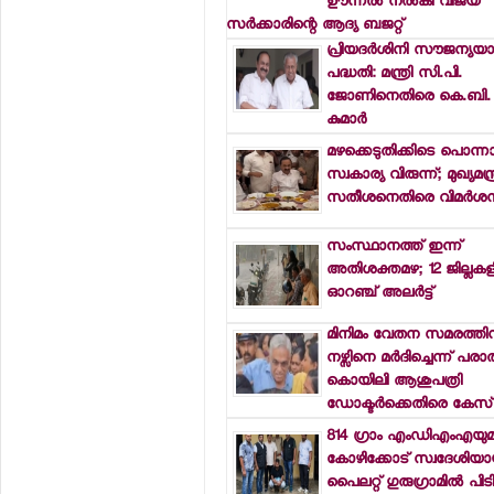
ഊന്നല്‍ നല്‍കി വിജയ്
സര്‍ക്കാരിന്റെ ആദ്യ ബജറ്റ്
പ്രിയദര്‍ശിനി സൗജന്യയാ
പദ്ധതി: മന്ത്രി സി.പി.
ജോണിനെതിരെ കെ.ബി.
കുമാര്‍
മഴക്കെടുതിക്കിടെ പൊന്ന
സ്വകാര്യ വിരുന്ന്; മുഖ്യമന്ത
സതീശനെതിരെ വിമര്‍ശ
സംസ്ഥാനത്ത് ഇന്ന്
അതിശക്തമഴ; 12 ജില്ലകളി
ഓറഞ്ച് അലര്‍ട്ട്
മിനിമം വേതന സമരത്തി
നഴ്സിനെ മര്‍ദിച്ചെന്ന് പരാ
കൊയിലി ആശുപത്രി
ഡോക്ടര്‍ക്കെതിരെ കേസ്
814 ഗ്രാം എംഡിഎംഎയു
കോഴിക്കോട് സ്വദേശിയായ
പൈലറ്റ് ഗുരുഗ്രാമില്‍ പിട