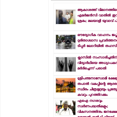
ആകാശത്ത് വിമാനത്തിന്
എമര്‍ജന്‍സി വാതില്‍ തുറ
ശ്രമം; മലയാളി യുവാവ് പി
ഔദ്യോഗിക വാഹനം ജപ്തി 
ദുരിതാശ്വാസ പ്രവര്‍ത്തനങ്
ടിപ്പര്‍ ലോറിയില്‍ തഹസില
ക്ലാസില്‍ സംസാരിച്ചതിന
വിദ്യാര്‍ഥിയെ അധ്യാപകന്
മര്‍ദിച്ചെന്ന് പരാതി
ശ്രീപത്മനാഭസ്വാമി ക്ഷേത്
തപാല്‍ വകുപ്പിന്റെ ആദര
സ്ഥിരം ചിത്രമുദ്രയും പ്രത്
കവറും പുറത്തിറക്കും
എഐ നഗരവും
സ്വര്‍ണപദ്ധതികളും;
വികസനത്തിനും ജനക്ഷേമ