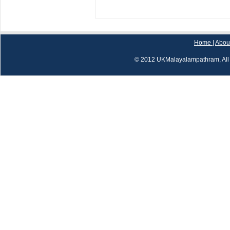
Home
|
Abou
© 2012 UKMalayalampathram, All 