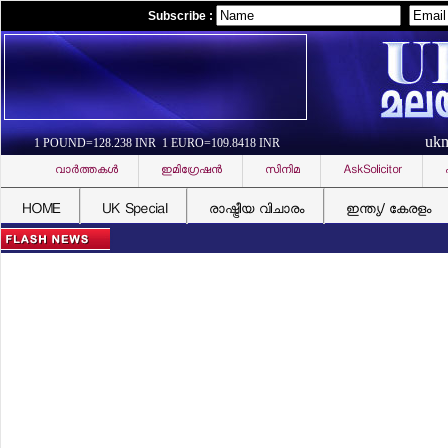
Subscribe :
uk
1 POUND=128.238 INR 1 EURO=109.8418 INR
വാര്‍ത്തകള്‍
ഇമിഗ്രേഷന്‍
സിനിമ
AskSolicitor
HOME
UK Special
രാഷ്ട്രീയ വിചാരം
ഇന്ത്യ/ കേരളം