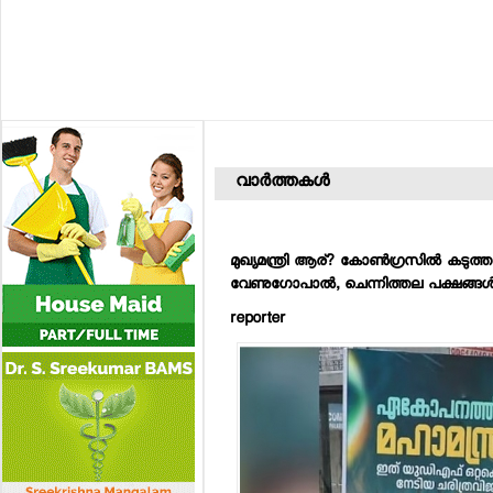
വാര്‍ത്തകള്‍
മുഖ്യമന്ത്രി ആര്? കോണ്‍ഗ്രസില്‍ കടുത്ത 
വേണുഗോപാല്‍, ചെന്നിത്തല പക്ഷങ്ങള്
reporter