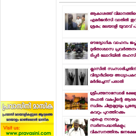
ആകാശത്ത് വിമാനത്തിന്
എമര്‍ജന്‍സി വാതില്‍ തുറ
ശ്രമം; മലയാളി യുവാവ് പി
ഔദ്യോഗിക വാഹനം ജപ്തി 
ദുരിതാശ്വാസ പ്രവര്‍ത്തനങ്
ടിപ്പര്‍ ലോറിയില്‍ തഹസില
ക്ലാസില്‍ സംസാരിച്ചതിന
വിദ്യാര്‍ഥിയെ അധ്യാപകന്
മര്‍ദിച്ചെന്ന് പരാതി
ശ്രീപത്മനാഭസ്വാമി ക്ഷേത്
തപാല്‍ വകുപ്പിന്റെ ആദര
സ്ഥിരം ചിത്രമുദ്രയും പ്രത്
കവറും പുറത്തിറക്കും
എഐ നഗരവും
സ്വര്‍ണപദ്ധതികളും;
വികസനത്തിനും ജനക്ഷേമ