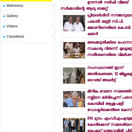
ഊന്നല്‍ നല്‍കി വിജയ്
Matrimony
സര്‍ക്കാരിന്റെ ആദ്യ ബജറ്റ്
പ്രിയദര്‍ശിനി സൗജന്യയാ
Gallery
പദ്ധതി: മന്ത്രി സി.പി.
Videos
ജോണിനെതിരെ കെ.ബി.
കുമാര്‍
Classifieds
മഴക്കെടുതിക്കിടെ പൊന്ന
സ്വകാര്യ വിരുന്ന്; മുഖ്യമന്ത
സതീശനെതിരെ വിമര്‍ശ
സംസ്ഥാനത്ത് ഇന്ന്
അതിശക്തമഴ; 12 ജില്ലകളി
ഓറഞ്ച് അലര്‍ട്ട്
മിനിമം വേതന സമരത്തി
നഴ്സിനെ മര്‍ദിച്ചെന്ന് പരാ
കൊയിലി ആശുപത്രി
ഡോക്ടര്‍ക്കെതിരെ കേസ്
814 ഗ്രാം എംഡിഎംഎയു
കോഴിക്കോട് സ്വദേശിയായ
പൈലറ്റ് ഗുരുഗ്രാമില്‍ പിട