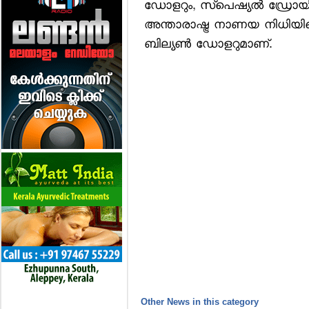
ഡോളറും, സ്‌പെഷ്യല്‍ ഡ്രോയി
അന്താരാഷ്ട്ര നാണയ നിധിയിലെ
ബില്യണ്‍ ഡോളറുമാണ്.
Other News in this category