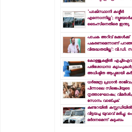
'പാകിസ്ഥാനി കശ്മീര്‍
എന്നൊന്നില്ല'; ന്യൂയോര്‍ക്
ടൈംസിനെതിരെ ഇന്ത്യ
പാചക അറിവ് മക്കള്‍ക്ക്
പകരണമെന്നാണ് പറഞ്ഞത്;
വിരുദ്ധതയില്ല': വി.ഡി. 
കോളജുകളില്‍ എച്ച്ഐവ
പരിശോധനാ ക്യാംപുകള്‍; 
അധിഷ്ഠിത ആപ്പുമായി ക
ധര്‍മേന്ദ്ര പ്രധാന്‍ രാജിവച
പിന്നാലെ സിജെപിയുടെ
നൃത്താഘോഷം; വിമര്‍ശിച്ച
സോനം വാങ്ചുക്
കുണ്ടറയില്‍ കസ്റ്റഡിയില്‍
വിട്ടയച്ച യുവാവ് മരിച്ചു;
മര്‍ദനമെന്ന് കുടുംബം