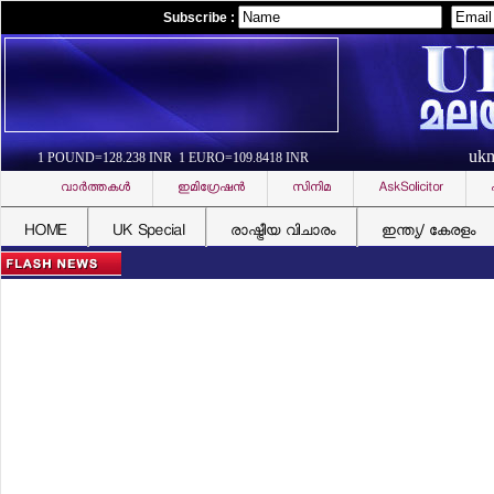
Subscribe :
uk
1 POUND=128.238 INR 1 EURO=109.8418 INR
വാര്‍ത്തകള്‍
ഇമിഗ്രേഷന്‍
സിനിമ
AskSolicitor
HOME
UK Special
രാഷ്ട്രീയ വിചാരം
ഇന്ത്യ/ കേരളം