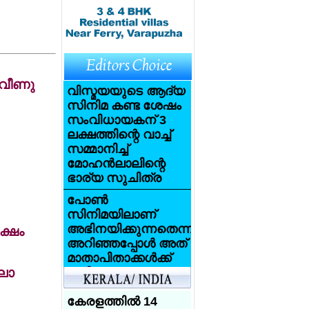
 വീണു
വിസ്മയയുടെ ആദ്യ
സിനിമ കണ്ട ശേഷം
സംവിധായകന് 3
ലക്ഷത്തിന്റെ വാച്ച്
സമ്മാനിച്ച്
മോഹന്‍ലാലിന്റെ
ഭാര്യ സുചിത്ര
പോണ്‍
സിനിമയിലാണ്
അഭിനയിക്കുന്നതെന്ന്
ക്ഷം
അറിഞ്ഞപ്പോള്‍ അത്
മാതാപിതാക്കള്‍ക്ക്
ിലോ
വലിയ
ആഘാതമായി:
സണ്ണി ലിയോണ്‍
കേരളത്തില്‍ 14