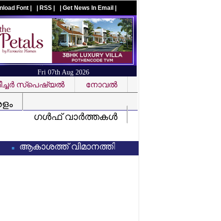
nload Font |
| RSS |
| Get News In Email |
Fri 07th Aug 2026
ച്ചര്‍ സ്‌പെഷ്യല്‍
നോവല്‍
Visit us on facebook
രളം
ഗള്‍ഫ് വാര്‍ത്തകള്‍
ആകാശത്ത് വിമാനത്തിന്റെ എമര്‍ജന്‍സി വാതില്‍ തുറക