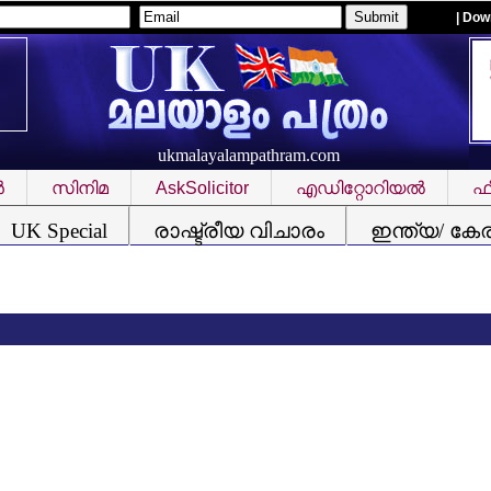
| Dow
ukmalayalampathram.com
‍
സിനിമ
AskSolicitor
എഡിറ്റോറിയല്‍
ഫീ
UK Special
രാഷ്ട്രീയ വിചാരം
ഇന്ത്യ/ കേ