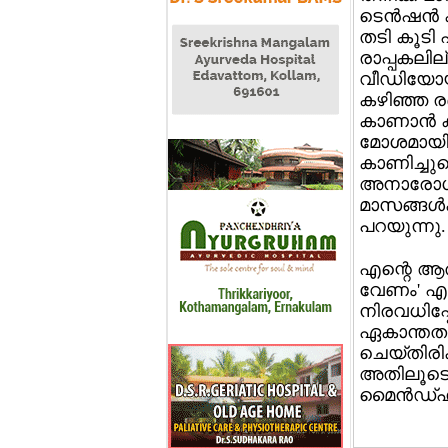
ടെന്‍ഷന്‍
തടി കൂടി 
രാപ്പകലി
വീഡിയോയില
കഴിഞ്ഞ രണ
കാണാന്‍ ക
മോശമായി. മ
കാണിച്ചുക
അനാരോഗ്യ
മാസങ്ങള്‍
പറയുന്നു.
എന്റെ ആത്
വേണം' എന്
നിരവധിപ്പേ
ഏകാന്തതയു
ചെയ്തിരിക്
അതിലൂടെ ഒ
മൈന്‍ഡ്ഹബ