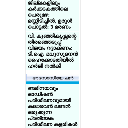
ജില്ലകളിലും
ആസിഡ്
കര്‍ക്കടകത്തിലെ
ആക്രമണത്തെ
പെരുമഴ:
അതിജീവിച്ച
മണ്ണിടിച്ചില്‍, ഉരുള്‍
ഇന്ത്യക്കാരിക്ക്
പൊട്ടല്‍: 3 മരണം
യുകെ
യൂണിവേഴ്‌സിറ്റിയുടെ
വി. കുഞ്ഞികൃഷ്ണന്റെ
സ്‌കോളര്‍ഷിപ്പ്
തിരഞ്ഞെടുപ്പ്
വിജയം റദ്ദാക്കണം:
യുകെയില്‍
ടി.ഐ. മധുസൂദനന്‍
പഠിക്കുകയാണോ?
ഹൈക്കോടതിയില്‍
18 വയസ്സായോ?
ഹര്‍ജി നല്‍കി
ട്രെയിന്‍ ടിക്കറ്റ് 50
ശതമാനം
ശക്തമായ കാറ്റും
ഡിസ്‌കൗണ്ട്:
മഴയും:
സേവര്‍ റെയില്‍
കേരളത്തിലെ 3
അഭിനയവും
കാര്‍ഡ് നല്‍കാന്‍
ജില്ലകളില്‍
ഓഡിഷന്‍
യുകെ
സ്‌കൂളുകള്‍ക്ക്
പരിശീലനവുമായി
നാളെ (31/ വെള്ളി)
കലാഭവന്‍ ലണ്ടന്‍
അയര്‍ലന്‍ഡിനായി
അവധി
ഒരുക്കുന്ന
ചെസില്‍ തിളങ്ങി
പ്രത്യേക
മലയാളി
കോക്ക്‌റോച്ച് ജനതാ
പരിശീലന കളരികള്‍
സഹോദരങ്ങള്‍;
പാര്‍ട്ടി' നേതാവ്