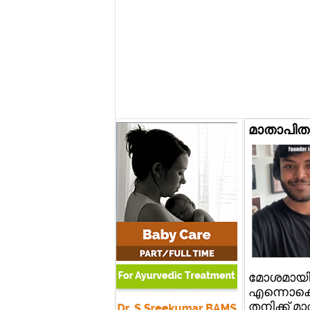
മാതാപിതാക
മോശമായി,
എന്നൊക്കെ
തനിക്ക് മ