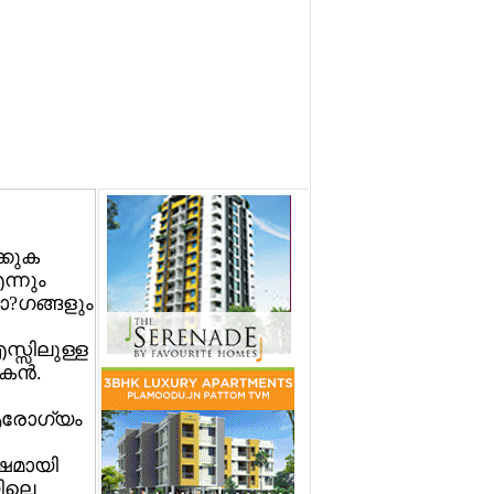
ക്കുക
ന്നും
ാ?ഗങ്ങളും
്സിലുള്ള
കന്‍.
 ആരോഗ്യം
‍ഷമായി
യിലെ