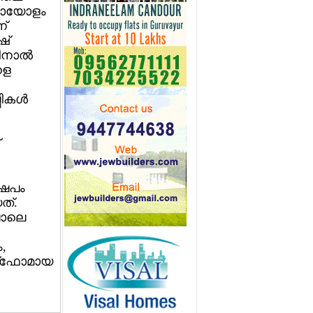
ിലോയോളം
ന്
ഷ്
നാല്‍
ളെ
ികള്‍
ഷേപം
ത്.
ുപോലെ
ം,
റ്റ്ഫോമായ