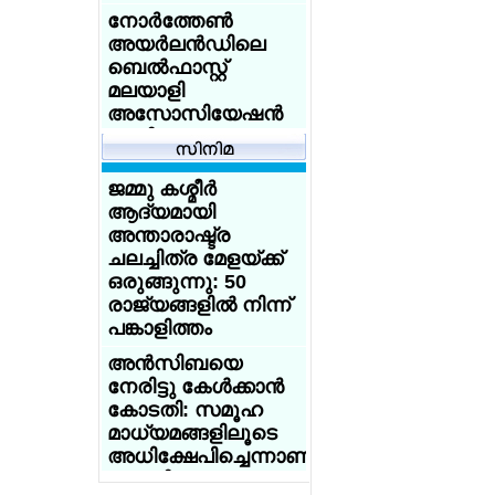
എയ്ഡന് കിരീടം,
അഭിജിത്തിന്
നോര്‍ത്തേണ്‍
എയ്ഞ്ചലിന് രണ്ടാം
വിവാഹ
അയര്‍ലന്‍ഡിലെ
സ്ഥാനം
ആലോചനകളുടെ
ബെല്‍ഫാസ്റ്റ്
പ്രളയം
മലയാളി
അസോസിയേഷന്‍
ചെറുപ്പക്കാരിലേക്ക്
പുതിയ
ഇറങ്ങിച്ചെല്ലാന്‍
എക്സിക്യൂട്ടീവ്
കേന്ദ്രത്തിലെ
കമ്മിറ്റിയെ
ജമ്മു കശ്മീര്‍
ബിജെപി മന്ത്രിമാര്‍
തിരഞ്ഞെടുത്തു.
ആദ്യമായി
ഇന്‍സ്റ്റഗ്രാമിലൂടെ
അന്താരാഷ്ട്ര
ഡിജിറ്റല്‍ പ്രചരണം
യുക്മ റീജിയണല്‍
ചലച്ചിത്ര മേളയ്ക്ക്
ശക്തമാക്കി
കായികമേളകള്‍ക്ക്
ഒരുങ്ങുന്നു: 50
പരിസമാപ്തി; ദേശീയ
ടൂറിസ്റ്റ് കേന്ദ്രമായ
രാജ്യങ്ങളില്‍ നിന്ന്
കായിക മാമാങ്കം
വാഗമണിലെ 70
പങ്കാളിത്തം
ജൂണ്‍ 20 ന്
ഏക്കര്‍
ബര്‍മിംഗ്ഹാമില്‍
അന്‍സിബയെ
പുല്‍മേടുകള്‍
നേരിട്ടു കേള്‍ക്കാന്‍
അനധികൃതമായി
യുക്മ - ഡോ
കോടതി: സമൂഹ
കയ്യേറിയതായി
സൈമണ്‍സ്
മാധ്യമങ്ങളിലൂടെ
റിപ്പോര്‍ട്ട്
അക്കാദമി നോര്‍ത്ത്
അധിക്ഷേപിച്ചെന്നാണു
വെസ്റ്റ്
ഗ്ലാസ്ഗോയില്‍
പരാതി
കായികമേളക്ക്
ഇന്ത്യക്കു വേണ്ടി