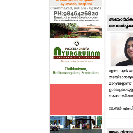
അഭയാര്‍ഥിത്വ
അവതരിപ്പിക്കു
യൂറോപ്യന്‍ മ
തടയിടാനുള്ള 
മാറ്റങ്ങളാണ് 
ഉള്‍പ്പെടെയുള
ആശങ്കയിലാ
ലേബര്‍ എംപിമ
യുകെ വിസയ്ക്കാ