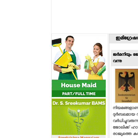
ഇമിഗ്രേഷന
ജര്‍മനിയും ജോ
വന്നു
നിയമങ്ങളാണ
ദുര്‍ബലമായ സ
വര്‍ധിച്ചുവരു
ജോലിക്ക് ഹാജര
രാജ്യത്തെ 