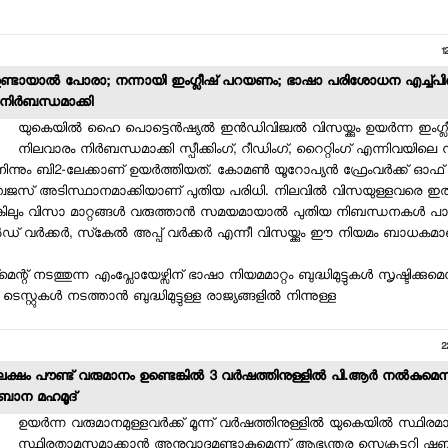
1
് ഉണ്ടായാല്‍ പോരാ; നന്നായി ഇംഗ്ലീഷ് പറയണം; ഭാഷാ പരിശോധന എച്ച്
നിര്‍ബന്ധമാക്കി
യുകെയില്‍ ഹൈ പൊട്ടെന്‍ഷ്യല്‍ ഇന്‍ഡിവിജ്വല്‍ വിസയ്ക്കും ഉയര്‍ന്ന ഇംഗ
നിലവാരം നിര്‍ബന്ധമാക്കി സ്പീക്കിംഗ്, റീഡിംഗ്, റൈറ്റിംഗ് എന്നിവയില
നിന്നും ബി2-ലേക്കാണ് ഉയര്‍ത്തിയത്. കോമണ്‍ യൂറോപ്യന്‍ ഫ്രേംവര്‍ക്ക് ഓഫ
വേജസ് അടിസ്ഥാനമാക്കിയാണ് പുതിയ പരിധി. നിലവില്‍ വിസയുള്ളവരെ ഇത
ങ്കിലും വിസാ മാറ്റങ്ങള്‍ വരുത്താന്‍ സമയമായാല്‍ പുതിയ നിബന്ധനകള്‍ പാല
‍ഡ് വര്‍ക്കര്‍, സ്‌കേല്‍ അപ്പ് വര്‍ക്കര്‍ എന്നീ വിസയ്ക്കും ഈ നിയമം ബാധകമാ
ട്മെന്റ് നടത്തുന്ന എംപ്ലോയേഴ്സിന് ഭാഷാ നിയമമാറ്റം ബുദ്ധിമുട്ടുകള്‍ സൃഷ്ടിക്കുമെന
െസ്റ്റുകള്‍ നടത്താന്‍ ബുദ്ധിമുട്ടുള്ള രാജ്യങ്ങളില്‍ നിന്നുള്ള
2
ക്ഷം പൗണ്ട് വരുമാനം ഉണ്ടെങ്കില്‍ 3 വര്‍ഷത്തിനുള്ളില്‍ പി.ആര്‍ നല്‍കുമെന
ഷബാന മഹമൂദ്
ഉയര്‍ന്ന വരുമാനമുള്ളവര്‍ക്ക് മൂന്ന് വര്‍ഷത്തിനുള്ളില്‍ യുകെയില്‍ സ്ഥിരമ
സ്ഥിരതാമസമാക്കാന്‍ അനുവാദമുണ്ടാകുമെന്ന് ആഭ്യന്തര സെക്രട്ടറി ഷ