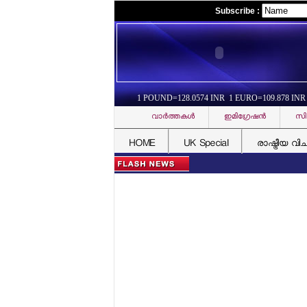
Subscribe :
1 POUND=128.0574 INR 1 EURO=109.878 INR
വാര്‍ത്തകള്‍
ഇമിഗ്രേഷന്‍
സി
HOME
UK Special
രാഷ്ട്രീയ വി