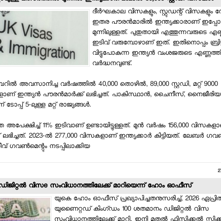
ദീര്‍ഘകാല വിസകളും, സ്റ്റുഡന്റ് വിസകളും ന
ഇതര പൗരന്‍മാരില്‍ ഇന്ത്യക്കാരാണ് ഇപ്പോഴ
മുന്നിലുള്ളത്. പുതുതായി എത്തുന്നവരുടെ എണ്
ഇടിവ് വരുമ്പോഴാണ് ഇത്. ഇതിനൊപ്പം ബ്രിട്ട
വിട്ടുപോകുന്ന ഇന്ത്യന്‍ വംശജരുടെ എണ്ണത്തി
വര്‍ദ്ധനവുണ്ട്.
ല്‍ അവസാനിച്ച വര്‍ഷത്തില്‍ 40,000 തൊഴില്‍, 89,000 സ്റ്റഡി, മറ്റ് 9000
ണ് ഇന്ത്യന്‍ പൗരന്‍മാര്‍ക്ക് ലഭിച്ചത്. പാകിസ്ഥാന്‍, ചൈനീസ്, നൈജീരിയന്
ോപ്പ് 5-ലുള്ള മറ്റ് രാജ്യങ്ങള്‍.
തെ അപേക്ഷിച്ച് 11% ഇടിവാണ് ഉണ്ടായിട്ടുള്ളത്. മുന്‍ വര്‍ഷം 156,000 വിസകള
്ക് ലഭിച്ചത്. 2023-ല്‍ 277,000 വിസകളാണ് ഇന്ത്യക്കാര്‍ കിട്ടിയത്. ലേബര്‍ ഗവണ്‍
ീവ് ഗവണ്‍മെന്റും നടപ്പിലാക്കിയ
2
ഡിജിറ്റല്‍ വിസe സംവിധാനത്തിലേക്ക് മാറിയെന്ന് ഹോം ഓഫീസ്
യുകെ ഹോം ഓഫീസ് പ്രഖ്യാപിച്ചതനുസരിച്ച്, 2026 ഏപ്രില്
യുണൈറ്റഡ് കിംഗ്ഡം 100 ശതമാനം ഡിജിറ്റല്‍ വിസ
സംവിധാനത്തിലേക്ക് മാറി. ഇനി മുതല്‍ ഫിസിക്കല്‍ സ്റ്റിക്കറ