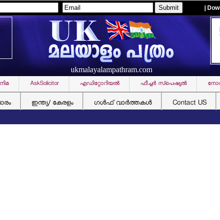
| Dow
ukmalayalampathram.com
നിമ
AskSolicitor
എഡിറ്റോറിയല്‍
ഫീച്ചര്‍ സ്‌പെഷ്യല്‍
നോവ
ചാരം
ഇന്ത്യ/ കേരളം
ഗള്‍ഫ് വാര്‍ത്തകള്‍
Contact US
വി