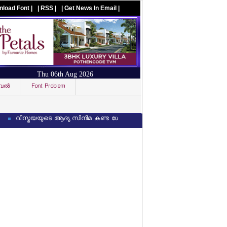
nload Font |
| RSS |
| Get News In Email |
Thu 06th Aug 2026
ല്‍
Font Problem
Visit us on facebook
സ്മയയുടെ ആദ്യ സിനിമ കണ്ട ശേഷം സംവിധായകന് 3 ലക്ഷത്തിന്റെ വാച്ച് സമ്മാ