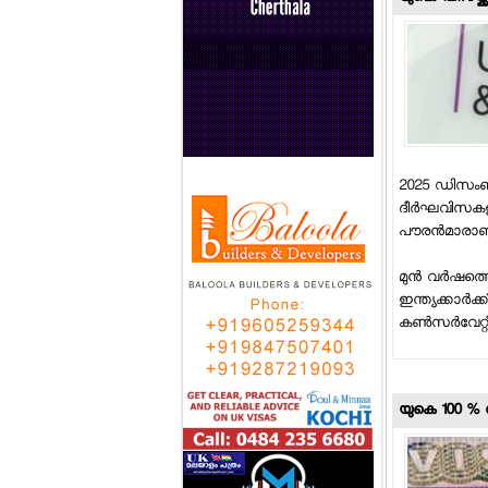
2025 ഡിസംബറി
ദീര്‍ഘവിസകളാ
പൗരന്‍മാരാണ് ട
മുന്‍ വര്‍ഷത്
ഇന്ത്യക്കാര്‍ക
കണ്‍സര്‍വേറ്റ
യുകെ 100 % 