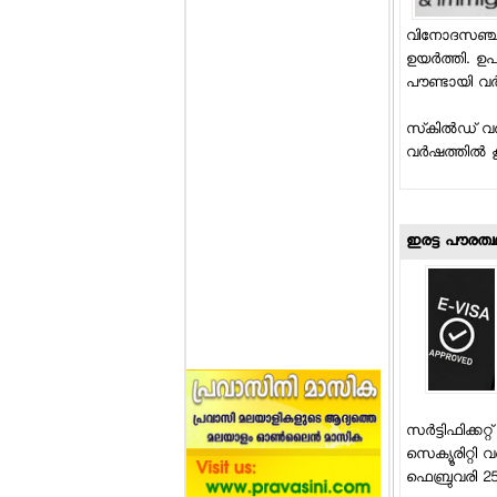
വിനോദസഞ്ചാരി
ഉയര്‍ത്തി. ഉ
പൗണ്ടായി വര്‍ധി
സ്‌കില്‍ഡ് വര്‍ക
വര്‍ഷത്തില്‍ 
ഇരട്ട പൗരത്വമ
സര്‍ട്ടിഫിക്
സെക്യൂരിറ്റി വ
ഫെബ്രുവരി 25 