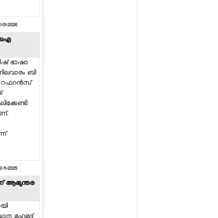
യുവതികള്‍
കോഴിക്കോട് ഓടിക്കൊണ്ടിരുന്ന
കാറിന് തീപിടിച്ച്
2-01-2026
ഗര്‍ഭിണിയായ യുവതി വെന്തു
പിഐ
മരിച്ചു
ഫുട്ബോള്‍ ലോകകപ്പിന്
്ലീഷ് ഭാഷാ
ആവേശമേകാന്‍ ഷക്കീറ
െ നിലവാരം ബി
ഒരുക്കുന്ന ദായ് ദായ് എന്ന
് റഫറന്‍സ്
ഗാനം
്
ിക്കേണ്ടി
നൈജീരിയയില്‍ റേപ്പ്
ണ്.
ഫെസ്റ്റിവല്‍ നടത്തി: തുണി
ഉരിഞ്ഞുള്ള ആക്രമങ്ങള്‍ക്ക്
ലോകമാകെ പ്രതിഷേധം
്ന്
ബിന്ദു കൃഷ്ണയെ ആലിംഗനം
ചെയ്യാന്‍ ശ്രമിച്ച് ചെറിയാന്‍
ഫിലിപ്പ്: ബിന്ദു ഒഴിഞ്ഞു മാറി;
2-11-2025
വീഡിയോ വൈറല്‍
്ന് ആഭ്യന്തര
ായി
ബാന മഹമൂദ്