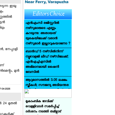
കപൂര്‍: രാവണന്‍ ആകുന്നത്
യഷ്: സീതാദേവിയായി സായ്
േടുന്ന ഇയു
പല്ലവി: താരനിരയില്‍
ും
രാമായണ: പാര്‍ട്ട് 1'
ണത്തില്‍
ന്‍
എന്‍എംസി രജിസ്റ്ററില്‍
ലും
നഴ്‌സുമാരുടെ എണ്ണം
കുറയുന്നു: അതായത്
യുകെയിലേക്ക് വരാന്‍
നഴ്‌സുമാര്‍ ഇല്ലാവുകയാണോ ?
‍, നേപ്പാളി
ബാന്‍ഡ് 5 നഴ്‌സില്‍നിന്ന്
ന്യൂറോളജി ലീഡ് നഴ്‌സിലേക്ക്;
എന്‍എച്ച്എസില്‍
ാണ്
അഭിമാനമായി ഷൈനി
മെന്റും, മുന്‍
ബേസില്‍
പോലീസ് ജോലി രാജിവച്ച്
ഓസ്‌ട്രേലിയയില്‍ എത്തി:
ആറുമാസത്തില്‍ 3.05 ലക്ഷം
റിയല്‍ എസ്‌റ്റേറ്റ് രംഗത്ത്
സ്ത്രീകള്‍; സൗജന്യ അടിയന്തര
കരിയര്‍ കെട്ടിപ്പടുത്തു:
7-04-2026
ഗര്‍ഭനിരോധന പദ്ധതിക്ക് വന്‍
വിജയകഥ പറഞ്ഞ് എസ്‌ഐ
സ്വീകാര്യത
മൂകാംബിക ദേവിക്ക്
‍ 24 മുതല്‍
കോക്ക്‌റോച്ച് ജനതാ പാര്‍ട്ടി'
വെള്ളിവാള്‍ സമര്‍പ്പിച്ച്
നേതാവ് അഭിജിത്തിന് വിവാഹ
ദര്‍ശനം നടത്തി തമിഴ്നാട്
ആലോചനകളുടെ പ്രളയം
ുകള്‍ക്ക്