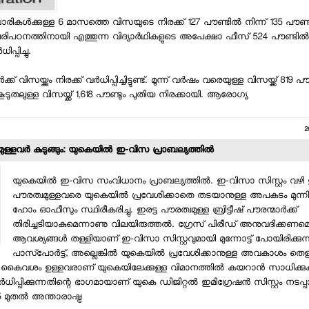
കള്‍ക്കുള്ള 6 മാസത്തെ വിസയുടെ നിരക്ക് 127 പൗണ്ടില്‍ നിന്ന് 135 പൗണ്
പരിപഠനത്തിനായി എത്തുന്ന വിദ്യാര്‍ഥികളുടെ അപേക്ഷാ ഫീസ് 524 പൗണ്ടില്‍ 
പ്പിച്ചു.
്ക് വിസയ്ക്കും നിരക്ക് വര്‍ധിപ്പിച്ചിട്ടുണ്ട്. മൂന്ന് വര്‍ഷം വരെയുള്ള വിസയ്ക്ക് 819 പൗണ
കൂടുതലുള്ള വിസയ്ക്ക് 1,618 പൗണ്ടും പുതിയ നിരക്കായി. ആരോഗ്യ
2
ുള്ളവര്‍ കുടുങ്ങും: യുകെയില്‍ ഇ-വിസ പ്രാബല്യത്തില്‍
യുകെയില്‍ ഇ-വിസ സംവിധാനം പ്രാബല്യത്തില്‍. ഇ-വിസാ സിസ്റ്റം വഴി 
പൗരത്വമുള്ളവരെ യുകെയില്‍ പ്രവേശിക്കാതെ തടയാനുള്ള അപകടം മുന്നില
ഹോം ഓഫീസും സ്ഥിരീകരിച്ചു. ഇരട്ട പൗരത്വമുള്ള ബ്രിട്ടീഷ് പൗരന്മാര്‍ക്ക്
തിരിച്ചടിയാകുമെന്നാണു വിലയിരുത്തല്‍. ഗ്രേസ് പിരീഡ് അനുവദിക്കണമെ
ആവശ്യങ്ങള്‍ തള്ളിയാണ് ഇ-വിസാ സിസ്റ്റവുമായി മുന്നോട്ട് പോയിരിക്കുന്നത്
പാസ്പോര്‍ട്ട്, അല്ലെങ്കില്‍ യുകെയില്‍ പ്രവേശിക്കാനുള്ള അവകാശം തെളി
കറ്റ് കൈവശം ഉള്ളവരാണ് യുകെയിലേക്കുള്ള വിമാനത്തില്‍ കയറാന്‍ സാധിക്ക
ര്‍ധിപ്പിക്കുന്നതിന്റെ ഭാഗമായാണ് യുകെ ഡിജിറ്റല്‍ ഇമിഗ്രേഷന്‍ സിസ്റ്റം നടപ്പാ
മുതല്‍ അന്താരാഷ്ട്ര