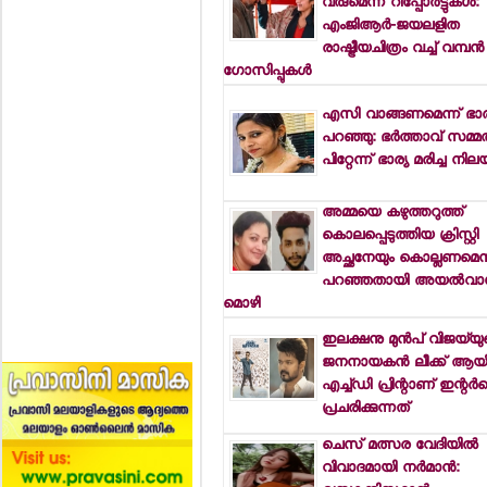
വരുമെന്ന് റിപ്പോര്‍ട്ടുകള്‍:
എംജിആര്‍-ജയലളിത
രാഷ്ട്രീയചിത്രം വച്ച് വമ്പന്‍
ഗോസിപ്പുകള്‍
എസി വാങ്ങണമെന്ന് ഭാര
പറഞ്ഞു: ഭര്‍ത്താവ് സമ്മതിച
പിറ്റേന്ന് ഭാര്യ മരിച്ച നില
അമ്മയെ കഴുത്തറുത്ത്
കൊലപ്പെടുത്തിയ ക്രിസ്റ്റി
അച്ഛനേയും കൊല്ലണമെന്
പറഞ്ഞതായി അയല്‍വാ
മൊഴി
ഇലക്ഷനു മുന്‍പ് വിജയ്‌യ
ജനനായകന്‍ ലീക്ക് ആയി:
എച്ച്ഡി പ്രിന്റാണ് ഇന്റര്‍ന
പ്രചരിക്കുന്നത്
ചെസ് മത്സര വേദിയില്‍
വിവാദമായി നര്‍മാന്‍: