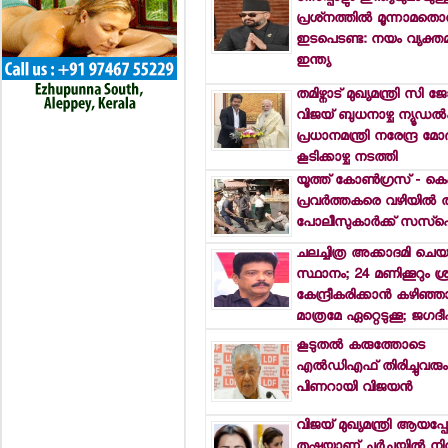
പ്രശ്‌നത്തില്‍ മൂന്നാമതൊ
ഇടപെടണ്ട: നയം വ്യക്തമ
ഇന്ത്യ
തമിഴ്നാട് മുഖ്യമന്ത്രി സ
വിജയ് ബുധനാഴ്ച ന്യൂഡല്‍
പ്രധാനമന്ത്രി നരേന്ദ്ര മ
കൂടിക്കാഴ്ച നടത്തി
യൂത്ത് കോണ്‍ഗ്രസ് - ക
പ്രവര്‍ത്തകരെ വഴിയില്‍ ത
പോലീസുകാര്‍ക്ക് സസ്‌പെ
ചലച്ചിത്ര അക്കാദമി ചെയര്
സ്ഥാനം; 24 മണിക്കൂറും ശ്
കേന്ദ്രീകരിക്കാന്‍ കഴിഞ്ഞ
മാത്രമേ ഏറ്റെടുക്കൂ; ജഗദീ
കൂടുതല്‍ കരുത്തോടെ
എല്‍ഡിഎഫ് തിരിച്ചുവരും
പിണറായി വിജയന്‍
വിജയ് മുഖ്യമന്ത്രി ആയപ്പ
തൃഷയാണ് ചര്‍ച്ചയില്‍ നിറ