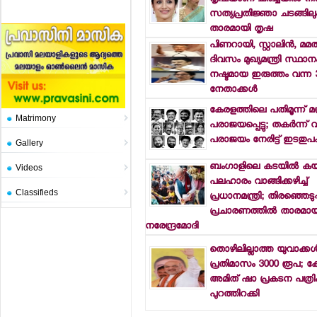
സത്യപ്രതിജ്ഞാ ചടങ്ങിലു
താരമായി തൃഷ
പിണറായി, സ്റ്റാലിന്‍, മമ
ദിവസം മുഖ്യമന്ത്രി സ്ഥാന
നഷ്ടമായ ഇരുത്തം വന്ന 
നേതാക്കള്‍
കേരളത്തിലെ പതിമൂന്ന് മന്ത
Matrimony
പരാജയപ്പെട്ടു; തകര്‍ന്ന്
പരാജയം നേരിട്ട് ഇടതുപക
Gallery
ബംഗാളിലെ കടയില്‍ കയ
Videos
പലഹാരം വാങ്ങിക്കഴിച്ച്
Classifieds
പ്രധാനമന്ത്രി; തിരഞ്ഞെടുപ്
പ്രചാരണത്തില്‍ താരമായ
നരേന്ദ്രമോദി
തൊഴിലില്ലാത്ത യുവാക്കള്‍
പ്രതിമാസം 3000 രൂപ; കേന്ദ
അമിത് ഷാ പ്രകടന പത്ര
പുറത്തിറക്കി