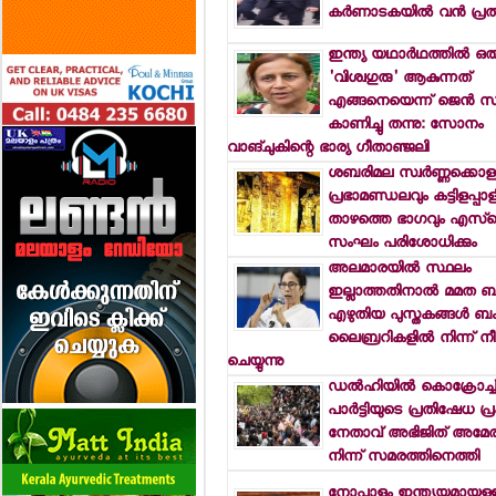
കര്‍ണാടകയില്‍ വന്‍ പ്
ഇന്ത്യ യഥാര്‍ഥത്തില്‍ ഒര
'വിശ്വഗുരു' ആകുന്നത്
എങ്ങനെയെന്ന് ജെന്‍ സ
കാണിച്ചു തന്നു: സോനം
വാങ്ചുകിന്റെ ഭാര്യ ഗീതാഞ്ജലി
ശബരിമല സ്വര്‍ണ്ണക്കൊള്
പ്രഭാമണ്ഡലവും കട്ടിളപ്പാ
താഴത്തെ ഭാഗവും എസ്
സംഘം പരിശോധിക്കും
അലമാരയില്‍ സ്ഥലം
ഇല്ലാത്തതിനാല്‍ മമത ബ
എഴുതിയ പുസ്തകങ്ങള്‍ 
ലൈബ്രറികളില്‍ നിന്ന് നീ
ചെയ്യുന്നു
ഡല്‍ഹിയില്‍ കൊക്രോച്ച
പാര്‍ട്ടിയുടെ പ്രതിഷേധ പ
നേതാവ് അഭിജിത് അമേരിക
നിന്ന് സമരത്തിനെത്തി
നോപ്പാളും ഇന്ത്യയുമായുള്