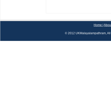
Home
|
Abou
© 2012 UKMalayalampathram, All 