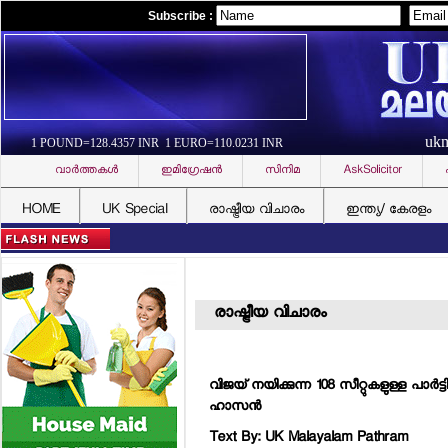
Subscribe :
uk
1 POUND=128.4357 INR 1 EURO=110.0231 INR
വാര്‍ത്തകള്‍
ഇമിഗ്രേഷന്‍
സിനിമ
AskSolicitor
HOME
UK Special
രാഷ്ട്രീയ വിചാരം
ഇന്ത്യ/ കേരളം
രാഷ്ട്രീയ വിചാരം
വിജയ് നയിക്കുന്ന 108 സീറ്റുകളുള്ള പാര്‍
ഹാസന്‍
Text By: UK Malayalam Pathram