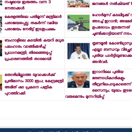
നഷ്ടമായ ഇരുത്തം വന്ന 3
ജനങ്ങള്‍ നല്‍കിയത് 1
നേതാക്കള്‍
ഹോര്‍മുസ് കടലിടുക്ക് വീ
കേരളത്തിലെ പതിമൂന്ന് മന്ത്രിമാര്‍
അടച്ച് ഇറാന്‍; അമേര
പരാജയപ്പെട്ടു; തകര്‍ന്ന് വലിയ
ഉപരോധം തുടരുന്നത്
പരാജയം നേരിട്ട് ഇടതുപക്ഷം
ചൂണ്ടിക്കാട്ടിയാണ് നടപ
ബംഗാളിലെ കടയില്‍ കയറി മധുര
തൃണമൂല്‍ കോണ്‍ഗ്രസു
പലഹാരം വാങ്ങിക്കഴിച്ച്
എല്ലാ ബന്ധവും വിച്ഛേദിക
പ്രധാനമന്ത്രി; തിരഞ്ഞെടുപ്പ്
പുതിയ പാര്‍ട്ടിയുണ്ടാക്കു
പ്രചാരണത്തില്‍ താരമായി
അന്‍വര്‍.
ഇറാനിലെ പുതിയ
തൊഴിലില്ലാത്ത യുവാക്കള്‍ക്ക്
ഭരണാധികാരികളും
പ്രതിമാസം 3000 രൂപ; കേന്ദ്രമന്ത്രി
തീവ്രനിലപാടുകാരെന്ന്
അമിത് ഷാ പ്രകടന പത്രിക
സൈന്യം; യുദ്ധം തുടരേ
പുറത്തിറക്കി
വരുമെന്നും മുന്നറിയിപ്പ്