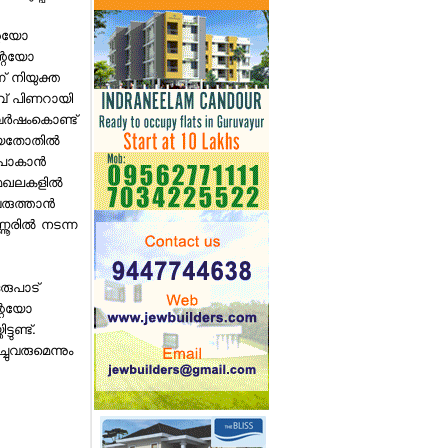
റെയോ
റെയോ
 നിയുക്ത
വ് പിണറായി
വര്‍ഷംകൊണ്ട്
യതോതില്‍
പോകാന്‍
 മേഖലകളില്‍
രുത്താന്‍
ണൂരില്‍ നടന്ന
ഒരുപാട്
റെയോ
വിസ്മയയുടെ ആദ്യ സിനിമ
ണ്ട്.
കണ്ട ശേഷം സംവിധായകന് 3
ലക്ഷത്തിന്റെ വാച്ച് സമ്മാനിച്ച്
ുവരുമെന്നും
മോഹന്‍ലാലിന്റെ ഭാര്യ
സുചിത്ര
പോണ്‍ സിനിമയിലാണ്
അഭിനയിക്കുന്നതെന്ന്