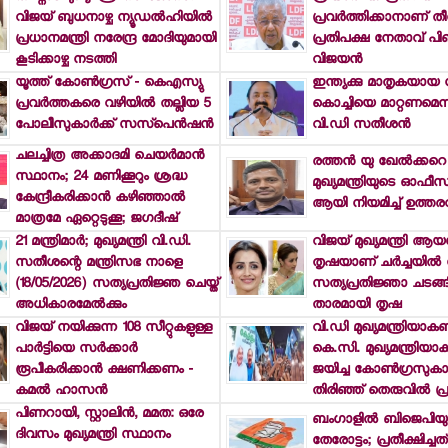
വിജയ് ബുധനാഴ്ച ന്യൂഡല്‍ഹിയില്‍
പ്രവര്‍ത്തിക്കാനാണ് ത
പ്രധാനമന്ത്രി നരേന്ദ്ര മോദിയുമായി
പ്രതിപക്ഷ നേതാവ് പ
കൂടിക്കാഴ്ച നടത്തി
വിജയന്‍
യൂത്ത് കോണ്‍ഗ്രസ് - കെഎസ്യു
ഇന്ത്യക്കു മാതൃകയായ
പ്രവര്‍ത്തകരെ വഴിയില്‍ തല്ലിയ 5
കൊച്ചിയെ മാറ്റണമെന്ന് മ
പോലീസുകാര്‍ക്ക് സസ്‌പെന്‍ഷന്‍
വി.ഡി സതീശന്‍
ചലച്ചിത്ര അക്കാദമി ചെയര്‍മാന്‍
രത്തന്‍ യു ഖേല്‍ക്കറെ
സ്ഥാനം; 24 മണിക്കൂറും ശ്രദ്ധ
മുഖ്യമന്ത്രിയുടെ ഓഫീസ്
കേന്ദ്രീകരിക്കാന്‍ കഴിഞ്ഞാല്‍
ആയി നിയമിച്ച് ഉത്തരവ
മാത്രമേ ഏറ്റെടുക്കൂ; ജഗദീഷ്
21 മന്ത്രിമാര്‍; മുഖ്യമന്ത്രി വി.ഡി.
വിജയ് മുഖ്യമന്ത്രി ആയപ
സതീശന്റെ മന്ത്രിസഭ നാളെ
തൃഷയാണ് ചര്‍ച്ചയില്‍ 
(18/05/2026) സത്യപ്രതിജ്ഞ ചെയ്ത്
സത്യപ്രതിജ്ഞാ ചടങ്ങി
അധികാരമേല്‍ക്കും
താരമായി തൃഷ
വിജയ് നയിക്കുന്ന 108 സീറ്റുകളുള്ള
വി.ഡി മുഖ്യമന്ത്രിയാക
പാര്‍ട്ടിയെ സര്‍ക്കാര്‍
കെ.സി. മുഖ്യമന്ത്രിയ
രൂപീകരിക്കാന്‍ ക്ഷണിക്കണം -
ജയിച്ച കോണ്‍ഗ്രസുകാര
കമല്‍ ഹാസന്‍
തിരിഞ്ഞ് തെരുവില്‍ പ
പിണറായി, സ്റ്റാലിന്‍, മമത: ഒരേ
ബംഗാളില്‍ ബിജെപിയ
ദിവസം മുഖ്യമന്ത്രി സ്ഥാനം
തേരോട്ടം; പ്രതീക്ഷിച്ചത്