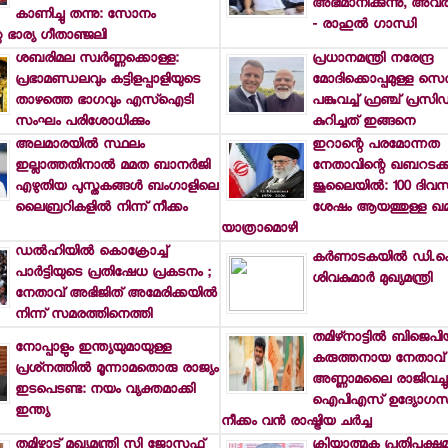
അഭിമാനിക്കുന്നു, അവര
കാണിച്ചു തന്നു: സോനം
- രാഹുല്‍ ഗാന്ധി
െ ഭാര്യ ഗീതാഞ്ജലി
ശബരിമല സ്വര്‍ണ്ണക്കൊള്ള:
പ്രധാനമന്ത്രി നരേന്ദ്ര
പ്രഭാമണ്ഡലവും കട്ടിളപ്പാളിയുടെ
മോദിക്കൊപ്പമുള്ള സെ
താഴത്തെ ഭാഗവും എസ്‌ഐടി
പങ്കുവച്ച് ഫ്രഞ്ച് പ്രസിഡ
സംഘം പരിശോധിക്കും
കുറിച്ചത് ഇങ്ങനെ
അലമാരയില്‍ സ്ഥലം
ഇറാന്റെ പരമോന്നത
ഇല്ലാത്തതിനാല്‍ മമത ബാനര്‍ജി
നേതാവിന്റെ ഖബറടക്ക
എഴുതിയ പുസ്തകങ്ങള്‍ ബംഗാളിലെ
ജൂലൈയില്‍: 100 ദിവസം 
ലൈബ്രറികളില്‍ നിന്ന് നീക്കം
ശേഷം ആയത്തുള്ള ഖമന
യാത്രാമൊഴി
ഡല്‍ഹിയില്‍ കൊക്രോച്ച്
കര്‍ണാടകയില്‍ ഡി.ക
പാര്‍ട്ടിയുടെ പ്രതിഷേധ പ്രകടനം ;
ശിവകുമാര്‍ മുഖ്യമന്ത്രി
നേതാവ് അഭിജിത് അമേരിക്കയില്‍
നിന്ന് സമരത്തിനെത്തി
തമിഴ്‌നാട്ടില്‍ ബിജെപി
നോപ്പാളും ഇന്ത്യയുമായുള്ള
കരുത്തനായ നേതാവ്
പ്രശ്‌നത്തില്‍ മൂന്നാമതൊരു രാജ്യം
അണ്ണാമലൈ രാജിവച്ചു: 
ഇടപെടണ്ട: നയം വ്യക്തമാക്കി
ഐപിഎസ് ഉദ്യോഗസ്
ഇന്ത്യ
നീക്കം വന്‍ രാഷ്ട്രിയ ചര്‍ച്ച
തമിഴ്നാട് മുഖ്യമന്ത്രി സി ജോസഫ്
ക്രിയാത്മക പ്രതിപക്ഷ