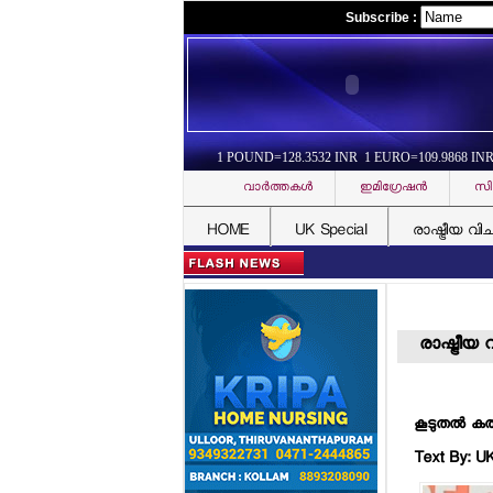
Subscribe :
1 POUND=128.3532 INR 1 EURO=109.9868 IN
വാര്‍ത്തകള്‍
ഇമിഗ്രേഷന്‍
സി
HOME
UK Special
രാഷ്ട്രീയ വി
രാഷ്ട്രീയ
കൂടുതല്‍ ക
Text By: U