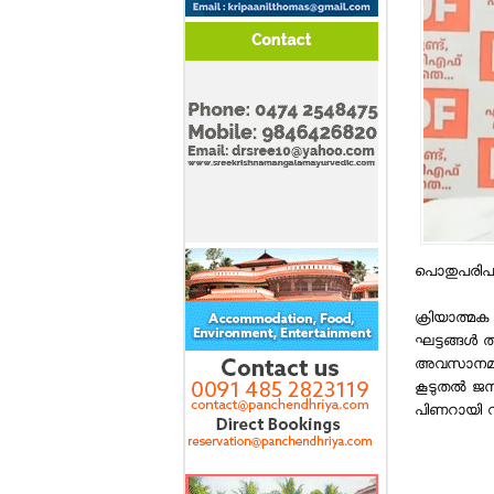
പൊതുപരിപാ
ക്രിയാത്മക 
ഘട്ടങ്ങള
അവസാനമായി 
കൂടുതല്‍ ജ
പിണറായി വ