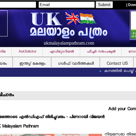
| Dow
ukmalayalampathram.com
R
നിമ
AskSolicitor
എഡിറ്റോറിയല്‍
ഫീച്ചര്‍ സ്‌പെഷ്യല്‍
നോവ
ചാരം
ഇന്ത്യ/ കേരളം
ഗള്‍ഫ് വാര്‍ത്തകള്‍
Contact US
കനത്തില്‍ പെയ്ത് കര്‍ക്ക
 വിചാരം
Add your Co
രുത്തോടെ എല്‍ഡിഎഫ് തിരിച്ചുവരും - പിണറായി വിജയന്‍
K Malayalam Pathram
നിയമസഭാ തിരഞ്ഞ