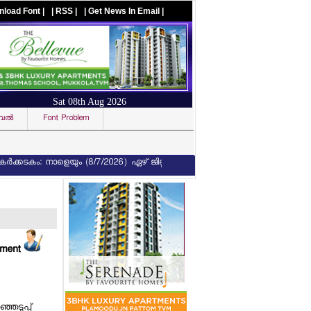
nload Font |
| RSS |
| Get News In Email |
Sat 08th Aug 2026
ല്‍
Font Problem
Visit us on facebook
ടകം: നാളെയും (8/7/2026) ഏഴ് ജില്ലകളില്‍ ഓറഞ്ച് അലര്‍ട്ട്
ചാണകം ഇനി 
mment
െടുപ്പ്