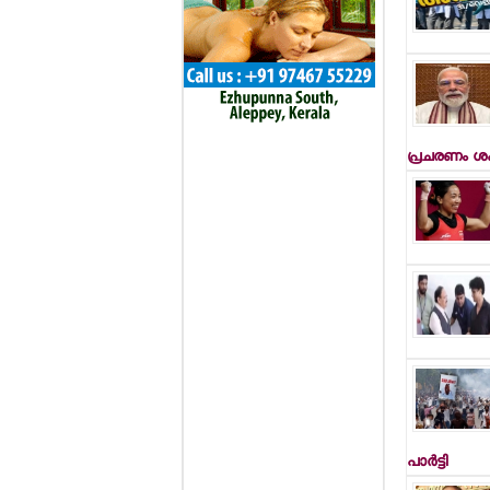
പ്രചരണം ശക
പാര്‍ട്ടി