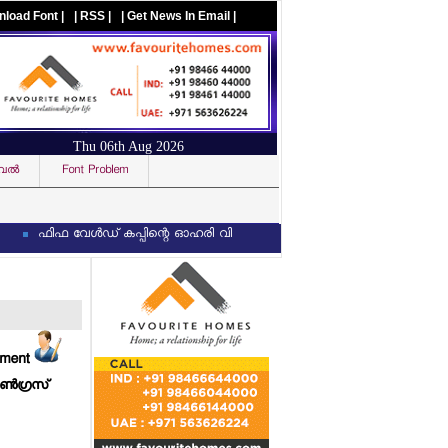
nload Font |
| RSS |
| Get News In Email |
Thu 06th Aug 2026
ല്‍
Font Problem
Visit us on facebook
ഫിഫ വേള്‍ഡ് കപ്പിന്റെ ഓഹരി വില്‍ക്കാനുള്ള നീക്കം പാളി: വ്യാപകമായ പ്രതിഷേധ
mment
ണ്‍ഗ്രസ്