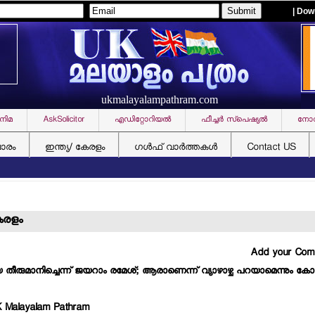
| Dow
ukmalayalampathram.com
നിമ
AskSolicitor
എഡിറ്റോറിയല്‍
ഫീച്ചര്‍ സ്‌പെഷ്യല്‍
നോവ
ചാരം
ഇന്ത്യ/ കേരളം
ഗള്‍ഫ് വാര്‍ത്തകള്‍
Contact US
കേരളം
Add your Co
ിയെ തീരുമാനിച്ചെന്ന് ജയറാം രമേശ്; ആരാണെന്ന് വ്യാഴാഴ്ച പറയാമെന്നും കോ
K Malayalam Pathram