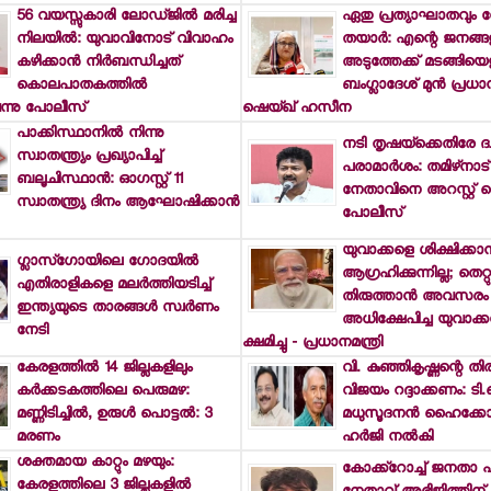
56 വയസ്സുകാരി ലോഡ്ജില്‍ മരിച്ച
ഏതു പ്രത്യാഘാതവും ന
നിലയില്‍: യുവാവിനോട് വിവാഹം
തയാര്‍: എന്റെ ജനങ്ങ
കഴിക്കാന്‍ നിര്‍ബന്ധിച്ചത്
അടുത്തേക്ക് മടങ്ങിയെത്
കൊലപാതകത്തില്‍
ബംഗ്ലാദേശ് മുന്‍ പ്രധാന
െന്നു പോലീസ്
ഷെയ്ഖ് ഹസീന
പാക്കിസ്ഥാനില്‍ നിന്നു
നടി തൃഷയ്‌ക്കെതിരേ ദ്
സ്വാതന്ത്ര്യം പ്രഖ്യാപിച്ച്
പരാമാര്‍ശം: തമിഴ്‌നാട്
ബലൂചിസ്ഥാന്‍: ഓഗസ്റ്റ് 11
നേതാവിനെ അറസ്റ്റ് ചെ
സ്വാതന്ത്ര്യ ദിനം ആഘോഷിക്കാന്‍
പോലീസ്
യുവാക്കളെ ശിക്ഷിക്കാന്
ഗ്ലാസ്‌ഗോയിലെ ഗോദയില്‍
ആഗ്രഹിക്കുന്നില്ല; തെറ്റു
എതിരാളികളെ മലര്‍ത്തിയടിച്ച്
തിരുത്താന്‍ അവസരം
ഇന്ത്യയുടെ താരങ്ങള്‍ സ്വര്‍ണം
അധിക്ഷേപിച്ച യുവാക്
നേടി
ക്ഷമിച്ചു - പ്രധാനമന്ത്രി
കേരളത്തില്‍ 14 ജില്ലകളിലും
വി. കുഞ്ഞികൃഷ്ണന്റെ തിര
കര്‍ക്കടകത്തിലെ പെരുമഴ:
വിജയം റദ്ദാക്കണം: ട
മണ്ണിടിച്ചില്‍, ഉരുള്‍ പൊട്ടല്‍: 3
മധുസൂദനന്‍ ഹൈക്കോ
മരണം
ഹര്‍ജി നല്‍കി
ശക്തമായ കാറ്റും മഴയും:
കോക്ക്‌റോച്ച് ജനതാ പാര്
കേരളത്തിലെ 3 ജില്ലകളില്‍