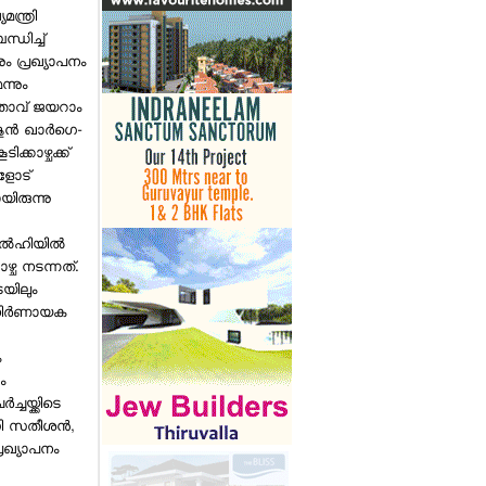
ന്ത്രി
ധിച്ച്
ം പ്രഖ്യാപനം
ന്നും
താവ് ജയറാം
ജുന്‍ ഖാര്‍ഗെ-
ിക്കാഴ്ചക്ക്
ളോട്
ിരുന്നു
്‍ഹിയില്‍
ഴ്ച നടന്നത്.
ടയിലും
 നിര്‍ണായക
ം
ം
ചയ്ക്കിടെ
ഡി സതീശന്‍,
രഖ്യാപനം