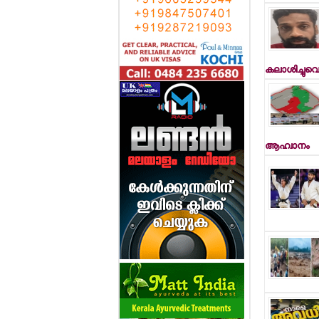
കലാശിച്ചുവ
ആഹ്വാനം