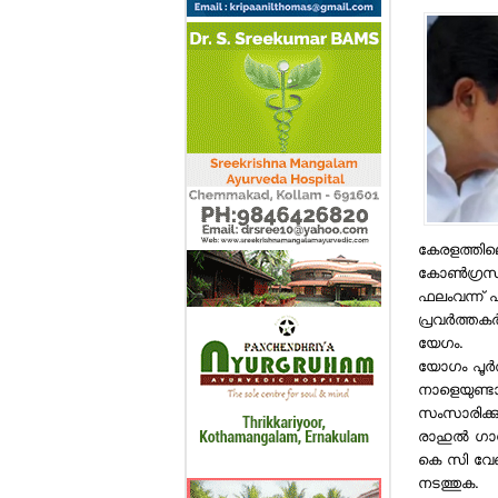
കേരളത്തിലെ
കോണ്‍ഗ്രസ് 
ഫലംവന്ന് പത
പ്രവര്‍ത്തക
യേഗം.
യോഗം പൂര്‍ത
നാളെയുണ്ടാ
സംസാരിക്കു
രാഹുല്‍ ഗാന
കെ സി വേണ
നടത്തുക.