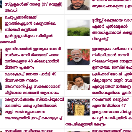
നേതാവ് അഭിജിത്തിന്
സ്‌കൂളുകള്‍ക്ക് നാളെ (31/ വെള്ളി)
ആലോചനകളുടെ പ്രള
അവധി
ചെറുപ്പക്കാരിലേക്ക്
ടൂറിസ്റ്റ് കേന്ദ്രമായ 
ഇറങ്ങിച്ചെല്ലാന്‍ കേന്ദ്രത്തിലെ
ഏക്കര്‍ പുല്‍മേടുകള്‍
ബിജെപി മന്ത്രിമാര്‍
അനധികൃതമായി കയ്യ
ഇന്‍സ്റ്റഗ്രാമിലൂടെ ഡിജിറ്റല്‍
റിപ്പോര്‍ട്ട്
്തമാക്കി
ഗ്ലാസ്ഗോയില്‍ ഇന്ത്യക്കു വേണ്ടി
ഇന്ത്യയുടെ പരീക്ഷാ സ
സ്വര്‍ണം നേടി മീരാഭായ് ചാനു:
നിരീക്ഷിക്കാന്‍ നന്ദന്‍
വനിതകളുടെ 48 കിലോഗ്രാമില്‍
നിലേകനിയുടെ നേതൃത്വത
മിന്നുന്ന പ്രകടനം
ഉന്നതതല ടാസ്‌ക് ഫോ
കോക്രോച്ച് ജനതാ പാര്‍ട്ടി 49
പ്രള്‍ഹാദ് ജോഷി പുതിയ
ദിവസത്തെ സമരം
വിദ്യാഭ്യാസ മന്ത്രി: സ്
അവസാനിപ്പിച്ചു: സമരക്കാരോട്
ഏറ്റെടുത്തത് ധര്‍മേന്ദ്ര
വീട്ടിലേക്കു മടങ്ങാന്‍ ആഹ്വാനം
രാജിവെച്ചതിനെ തുടര്‍ന്
കേന്ദ്രസര്‍ക്കാരും സിജെപിയുമായി
നാഷണല്‍ ടെസ്റ്റിംഗ്
നടത്തിയ ചര്‍ച്ച പൂര്‍ത്തിയായി:
ഏജന്‍സിയിലെ 47
മന്ത്രി രാജിവയ്ക്കണമെന്ന
ഉദ്യോഗസ്ഥരെ പിരിച്ചുവി
ആവശ്യത്തില്‍ ഉറച്ച് കൊക്രോച്ച്
പേപ്പര്‍ ചോര്‍ച്ചയില്‍ 
നടപടികളുമായി കേന്ദ്രം
ശബരിമല സ്വര്‍ണക്കൊള്ള:
യുവജനങ്ങളാണ് രാജ്യത