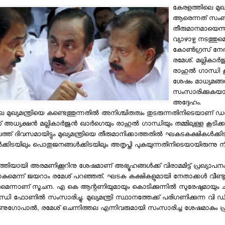
കേരളത്തിലെ മുഖ്യമ
ആരെന്നത് സംബന്
തീരുമാനമായെന്നു
വ്യാഴാഴ്ച നടത്തുമെ
കോണ്‍ഗ്രസ് നേ
രമേശ്. മല്ലികാര്‍
രാഹുല്‍ ഗാന്ധി കൂട
ശേഷം മാധ്യമങ്ങ
സംസാരിക്കുകയായ
അദ്ദേഹം.
 മുഖ്യമന്ത്രിയെ കണ്ടെത്തുന്നതില്‍ അനിശ്ചിതത്വം തുടരുന്നതിനിടെയാണ് ഡല
അധ്യക്ഷന്‍ മല്ലികാര്‍ജുന്‍ ഖാര്‍ഗെയും രാഹുല്‍ ഗാന്ധിയും തമ്മിലുള്ള കൂടിക്കാ
്ത് ദിവസമായിട്ടും മുഖ്യമന്ത്രിയെ തീരുമാനിക്കാത്തതില്‍ ഘകടകക്ഷികള്‍ക്കി
ര്‍ക്കിടയിലും പൊതുജനങ്ങള്‍ക്കിടയിലും അതൃപ്തി പുകയുന്നതിനിടെയായിരുന്നു
്തിയായി അരമണിക്കൂറിനു ശേഷമാണ് അഭ്യൂഹങ്ങള്‍ക്ക് വിരാമമിട്ട് പ്രഖ്യാപന
കുമെന്ന് ജയറാം രമേശ് പറഞ്ഞത്. ഘടക കക്ഷികളുമായി നേതാക്കള്‍ വീണ്ടു
മെന്നാണ് സൂചന. എ കെ ആന്റണിയുമായും കൊടിക്കുന്നില്‍ സുരേഷുമായും ചര്‍ച്
്ധി ഫോണില്‍ സംസാരിച്ചു. മുഖ്യമന്ത്രി സ്ഥാനത്തേക്ക് പരിഗണിക്കുന്ന വി 
ുഗോപാല്‍, രമേശ് ചെന്നിത്തല എന്നിവരുമായി സംസാരിച്ച ശേഷമാകും പ്