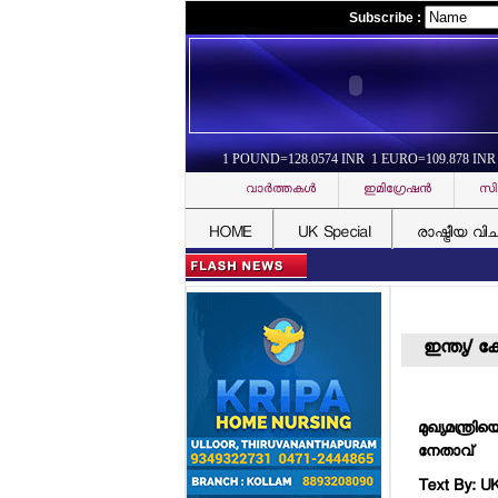
Subscribe :
1 POUND=128.0574 INR 1 EURO=109.878 INR
വാര്‍ത്തകള്‍
ഇമിഗ്രേഷന്‍
സി
HOME
UK Special
രാഷ്ട്രീയ വി
ഇന്ത്യ/ 
മുഖ്യമന്ത്ര
നേതാവ്
Text By: U