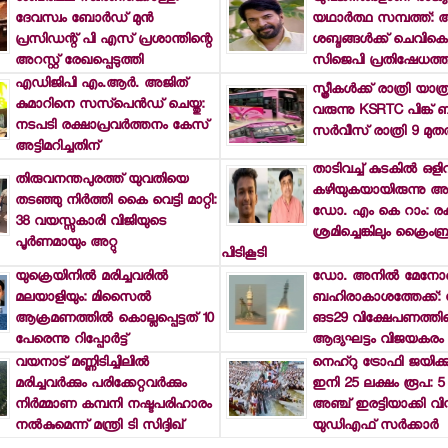
ദേവസ്വം ബോര്‍ഡ് മുന്‍
യഥാര്‍ത്ഥ സമ്പത്ത്:
പ്രസിഡന്റ് പി എസ് പ്രശാന്തിന്റെ
ശബ്ദങ്ങള്‍ക്ക് ചെവിക
അറസ്റ്റ് രേഖപ്പെടുത്തി
സിജെപി പ്രതിഷേധത്തില്‍
എഡിജിപി എം.ആര്‍. അജിത്
സ്ത്രീകള്‍ക്ക് രാത്രി യാത
കുമാറിനെ സസ്പെന്‍ഡ് ചെയ്തു:
വരുന്നു KSRTC പിങ്ക് 
നടപടി രക്ഷാപ്രവര്‍ത്തനം കേസ്
സര്‍വീസ് രാത്രി 9 മുതല
അട്ടിമറിച്ചതിന്
താടിവച്ച് കുടകില്‍ ഒളിവ
തിരുവനന്തപുരത്ത് യുവതിയെ
കഴിയുകയായിരുന്നു അ
തടഞ്ഞു നിര്‍ത്തി കൈ വെട്ടി മാറ്റി:
ഡോ. എം കെ റാം: രക്
38 വയസ്സുകാരി വിജിയുടെ
ശ്രമിച്ചെങ്കിലും ക്രൈംബ്
പൂര്‍ണമായും അറ്റു
പിടികൂടി
യുക്രെയിനില്‍ മരിച്ചവരില്‍
ഡോ. അനില്‍ മേനോന്റെ
മലയാളിയും: മിസൈല്‍
ബഹിരാകാശത്തേക്ക്
ആക്രമണത്തില്‍ കൊല്ലപ്പെട്ടത് 10
ങട29 വിക്ഷേപണത്തിന
പേരെന്നു റിപ്പോര്‍ട്ട്
ആദ്യഘട്ടം വിജയകരം
വയനാട് മണ്ണിടിച്ചിലില്‍
നെഹ്റു ട്രോഫി ജയിക്കു
മരിച്ചവര്‍ക്കും പരിക്കേറ്റവര്‍ക്കും
ഇനി 25 ലക്ഷം രൂപ: 5
നിര്‍മ്മാണ കമ്പനി നഷ്ടപരിഹാരം
അഞ്ച് ഇരട്ടിയാക്കി വ
നല്‍കുമെന്ന് മന്ത്രി ടി സിദ്ദിഖ്
യുഡിഎഫ് സര്‍ക്കാര്‍