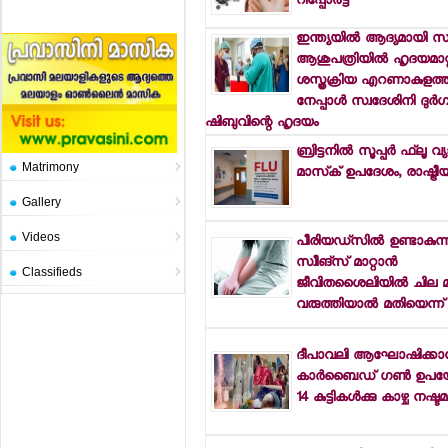
റിപ്പോര്‍ട്ട്
ഇന്ത്യയില്‍ ആദ്യമായി സര്
ആശുപത്രിയില്‍ ഹൃദയമാറ്
ശസ്ത്രക്രിയ എറണാകുളത്ത
നേപ്പാള്‍ സ്വദേശിനി ദുര്‍ഗയ്ക
ഷിബുവിന്റെ ഹൃദയം
ബ്രിട്ടനില്‍ സൂപ്പര്‍ ഫ്‌ലൂ വ
Matrimony
മാസ്‌ക് ഉപദേശം, രാഷ്ട്ര
Gallery
Videos
പീരിയഡ്‌സില്‍ ഉണ്ടാകുന്
സ്വീങ്‌സ് മാറ്റാന്‍
Classifieds
ജീവിതശൈലിയില്‍ ചില മാറ
വരുത്തിയാല്‍ മതിയെന്ന
ദീപാവലി ആഘോഷിക്കാന
കാര്‍ബൈഡ് ഗണ്‍ ഉപയോ
14 കുട്ടികള്‍ക്കു കാഴ്ച നഷ്ട