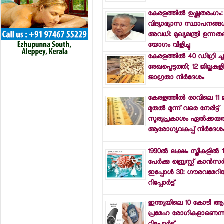
കേരളത്തില്‍ ഉഷ്ണതരംഗം:
വിദ്യാഭ്യാസ സ്ഥാപനങ്ങള്‍
അവധി: മുഖ്യമന്ത്രി ഉന്ന
യോഗം വിളിച്ചു
കേരളത്തില്‍ 40 ഡിഗ്രി ചൂ
രേഖപ്പെടുത്തി; 12 ജില്ലകളി
ജാഗ്രതാ നിര്‍ദേശം
കേരളത്തില്‍ രാവിലെ 11
മുതല്‍ മൂന്ന് വരെ നേരിട്ട്
സൂര്യപ്രകാശം ഏല്‍ക്കരുത
ആരോഗ്യവകുപ്പ് നിര്‍ദേശ
1990ല്‍ ലക്ഷം സ്ത്രീകളില്‍ 
പേര്‍ക്കു ബ്രെസ്റ്റ് കാന്‍സര്
ഇപ്പോള്‍ 30: ഗൗരവമേറ
റിപ്പോര്‍ട്ട്
ഇന്ത്യയിലെ 10 കോടി ആള
പ്രമേഹ രോഗികളാണെന്