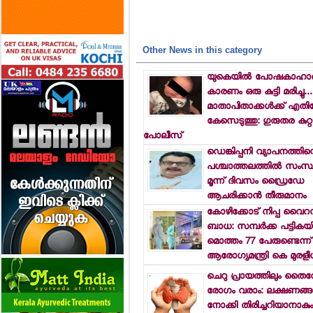
Other News in this category
യുകെയില്‍ പോഷകാഹാര
കാരണം ഒരു കുട്ടി മരിച്ചു...
മാതാപിതാക്കള്‍ക്ക് എതി
കേസെടുത്തു: ഗുരുതര കുറ്റ
പോലീസ്
ഡെങ്കിപ്പനി വ്യാപനത്തിന്
പശ്ചാത്തലത്തില്‍ സംസ്
മൂന്ന് ദിവസം ഡ്രൈഡേ
ആചരിക്കാന്‍ തീരുമാനം
കോഴിക്കോട് നിപ്പ വൈറ
ബാധ: സമ്പര്‍ക്ക പട്ടികയി
മൊത്തം 77 പേരുണ്ടെന്ന്
ആരോഗ്യമന്ത്രി കെ മുരളീ
ചെറു പ്രായത്തിലും തൈ
രോഗം വരാം: ലക്ഷണങ്ങള
നോക്കി തിരിച്ചറിയാനാകു