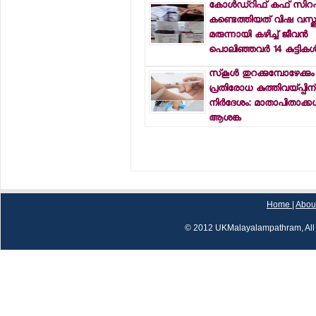
കോള്‍ഡ്റിഫ് കഫ് സിറപ്പ
കണ്ടെത്തിയത് വിഷ വസ്ത
മരുന്നായി കഴിച്ച് ജീവന്‍
പൊലിഞ്ഞവര്‍ 14 കുട്ടികള്
സ്‌കൂള്‍ തുറക്കുമ്പോഴേക്കും
പ്രതിരോധ കുത്തിവയ്പ്പിന്
നിര്‍ദേശം: മാതാപിതാക്കള്‍
ആശങ്ക
Home
|
Abou
© 2012 UKMalayalampathram, All 