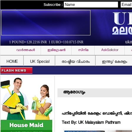
Subscribe :
uk
1 POUND=128.2216 INR 1 EURO=110.0715 INR
വാര്‍ത്തകള്‍
ഇമിഗ്രേഷന്‍
സിനിമ
AskSolicitor
HOME
UK Special
രാഷ്ട്രീയ വിചാരം
ഇന്ത്യ/ കേരളം
ആരോഗ്യം
പനിപ്പേടിയില്‍ കേരളം: ഡെങ്കിപ്പനി, ഷിഗല
Text By: UK Malayalam Pathram