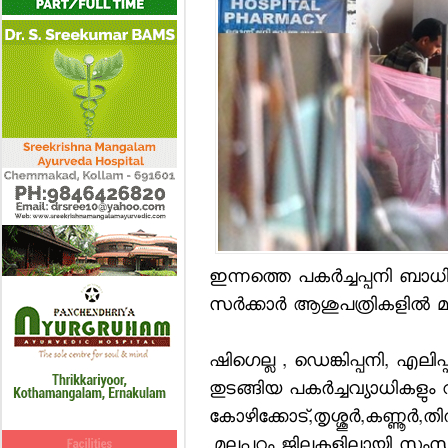
ഇന്നത്തെ പകര്‍ച്ചപ്പനി ബാ
സര്‍ക്കാര്‍ ആശുപത്രികളില്
ഷിഗെല്ല , ഡെങ്കിപ്പനി, എലിപ
തുടങ്ങിയ പകര്‍ച്ചവ്യാധികളും വ്
കോഴിക്കോട്,തൃശ്ശൂര്‍,കണ്ണൂര
,മലപ്പുറം ജില്ലകളിലായി സംസ്