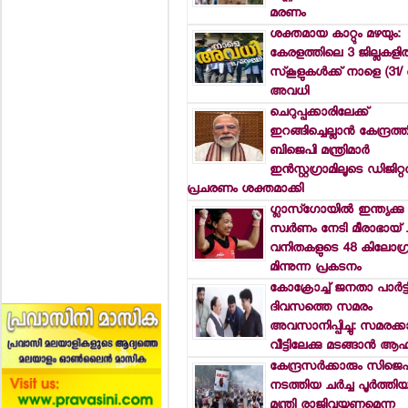
മരണം
ശക്തമായ കാറ്റും മഴയും:
കേരളത്തിലെ 3 ജില്ലകളില
സ്‌കൂളുകള്‍ക്ക് നാളെ (31/
അവധി
ചെറുപ്പക്കാരിലേക്ക്
ഇറങ്ങിച്ചെല്ലാന്‍ കേന്ദ്രത
ബിജെപി മന്ത്രിമാര്‍
ഇന്‍സ്റ്റഗ്രാമിലൂടെ ഡിജിറ്റ
പ്രചരണം ശക്തമാക്കി
ഗ്ലാസ്ഗോയില്‍ ഇന്ത്യക്കു
സ്വര്‍ണം നേടി മീരാഭായ് 
വനിതകളുടെ 48 കിലോഗ്രാ
മിന്നുന്ന പ്രകടനം
കോക്രോച്ച് ജനതാ പാര്‍ട്ട
ദിവസത്തെ സമരം
അവസാനിപ്പിച്ചു: സമരക്
വീട്ടിലേക്കു മടങ്ങാന്‍ ആ
കേന്ദ്രസര്‍ക്കാരും സിജെ
നടത്തിയ ചര്‍ച്ച പൂര്‍ത്തി
മന്ത്രി രാജിവയ്ക്കണമെന്ന