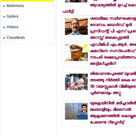
ആവശ്യത്തില്‍ ഉറച്ച് കൊക്
Matrimony
പാര്‍ട്ടി
Gallery
ശബരിമല സ്വര്‍ണക്കൊള്
ദേവസ്വം ബോര്‍ഡ് മുന്‍
Videos
പ്രസിഡന്റ് പി എസ് പ്രശാ
അറസ്റ്റ് രേഖപ്പെടുത്തി
Classifieds
എഡിജിപി എം.ആര്‍. അജ
കുമാറിനെ സസ്പെന്‍ഡ് ച
നടപടി രക്ഷാപ്രവര്‍ത്ത
അട്ടിമറിച്ചതിന്
തിരുവനന്തപുരത്ത് യുവത
തടഞ്ഞു നിര്‍ത്തി കൈ വെട്ട
38 വയസ്സുകാരി വിജിയുടെ
പൂര്‍ണമായും അറ്റു
യുക്രെയിനില്‍ മരിച്ചവരില്
മലയാളിയും: മിസൈല്‍
ആക്രമണത്തില്‍ കൊല്ലപ്പെ
പേരെന്നു റിപ്പോര്‍ട്ട്