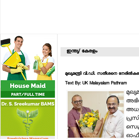
ഇന്ത്യ/ കേരളം
മുഖ്യമന്ത്രി വി.ഡി. സതീശനെ നേരില്‍കണ്ട
Text By: UK Malayalam Pathram
മുഖ്
അഭിന
അധ്
പ്രസ
സെക്ര
ഓഫീസ