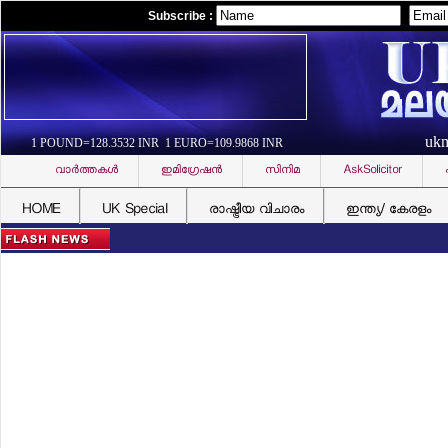
Subscribe :
uk
1 POUND=128.3532 INR 1 EURO=109.9868 INR
വാര്‍ത്തകള്‍
ഇമിഗ്രേഷന്‍
സിനിമ
AskSolicitor
HOME
UK Special
രാഷ്ട്രീയ വിചാരം
ഇന്ത്യ/ കേരളം