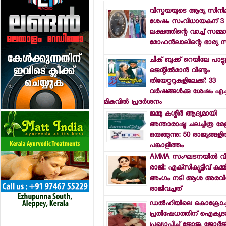
വിസ്മയയുടെ ആദ്യ സിനി
ശേഷം സംവിധായകന് 3
ലക്ഷത്തിന്റെ വാച്ച് സമ്മാന
മോഹന്‍ലാലിന്റെ ഭാര്യ സ
ചിക് ബുക്ക് റെയിലേ പാട്ടു
ജെന്റില്‍മാന്‍ വീണ്ടും
തിയേറ്ററുകളിലേക്ക്: 33
വര്‍ഷങ്ങള്‍ക്കു ശേഷം എച
മികവില്‍ പ്രദര്‍ശനം
ജമ്മു കശ്മീര്‍ ആദ്യമായി
അന്താരാഷ്ട്ര ചലച്ചിത്ര മേളയ്
ഒരുങ്ങുന്നു: 50 രാജ്യങ്ങളില
പങ്കാളിത്തം
AMMA സംഘടനയില്‍ വീണ
രാജി: എക്‌സിക്യൂട്ടീവ് കമ്മിറ
അംഗം നടി ആശ അരവിന
രാജിവച്ചത്
ഡല്‍ഹിയിലെ കൊക്രോച്ച
പ്രതിഷേധത്തിന് ഐക്യദാര
പ്രഖ്യാപിച്ച് ജോജു ജോര്‍ജ