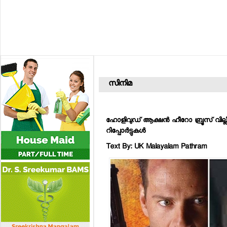
സിനിമ
ഹോളിവുഡ് ആക്ഷന്‍ ഹീറോ ബ്രൂസ് വില്ല
റിപ്പോര്‍ട്ടുകള്‍
Text By: UK Malayalam Pathram