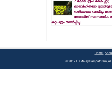
7 കോടി രൂപ കൈപ്പറ്റി;
ലാഭവിഹിതമോ മുതല്‍മുട
നല്‍കാതെ വഞ്ചിച്ചു: മഞ്ഞു
ബോയ്‌സ് സാമ്പത്തിക തട്ടി
കുറ്റപത്രം സമര്‍പ്പിച്ചു
Home
|
Abou
© 2012 UKMalayalampathram, All 