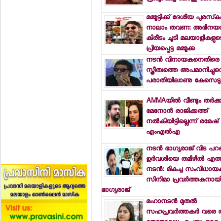
മമ്മൂട്ടിക്ക് ദേശീയ പുരസ്
നാലാം തവണ: അഭിനയത്
കിരീടം ചൂടി മലയാളികളുട
പ്രിയപ്പെട്ട മമ്മൂക്ക
നടന്‍ വിനായകനെതിരെ
സ്ത്രീത്വത്തെ അപമാനിച്ചുവ
പരാതിയിലാണു കേസെടു
AMMAയില്‍ വീണ്ടും തര്‍ക്
മേനോന്‍ രാജിക്കത്ത്
നല്‍കിയിട്ടില്ലെന്ന് രമേഷ
എംഎല്‍എ
നടന്‍ ഭാഗ്യരാജ് വിട പറഞ
ഉര്‍വശിയെ തമിഴില്‍ എത്ത
നടന്‍: മികച്ച സംവിധായകന
സിനിമാ പ്രവര്‍ത്തകനായിര
ഭാഗ്യരാജ്
മഹാനടന്‍ മുതല്‍
സഹപ്രവര്‍ത്തകര്‍ വരെ 