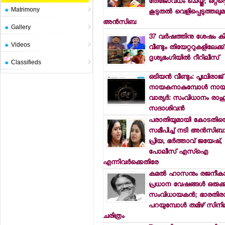
തേജോവധം ചെയ്തു; ഒറ്റപ്പെ
Matrimony
കൂടുതല്‍ വെളിപ്പെടുത്തലു
അന്‍സിബ
Gallery
37 വര്‍ഷത്തിനു ശേഷം കി
Videos
വീണ്ടും തിയേറ്ററുകളിലേക്
ദൃശ്യഭംഗിയില്‍ റീറിലീസ്
Classifieds
ഒടിയന്‍ വീണ്ടും: പൃഥ്വിരാജ്
നായകനാകുമ്പോള്‍ നായി
വാര്യര്‍: സംവിധാനം രാഹു
സദാശിവന്‍
പരാതിയുമായി കോടതിയ
സമീപിച്ച് നടി അന്‍സിബ: ല
പ്രിയ, ഭര്‍ത്താവ് ജയേഷ്,
പോലീസ് എസ്‌ഐ
എന്നിവര്‍ക്കെതിരേ
കമല്‍ ഹാസനും രജനീകാന
പ്രധാന വേഷങ്ങള്‍ ഒരുക്
സംവിധായകന്‍; ഭാരതിര
പറയുമ്പോള്‍ തമിഴ് സിനി
ചരിത്രം