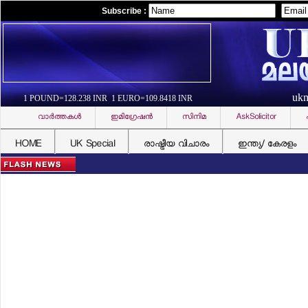
Subscribe :
uk
1 POUND=128.238 INR 1 EURO=109.8418 INR
വാര്‍ത്തകള്‍
ഇമിഗ്രേഷന്‍
സിനിമ
AskSolicitor
HOME
UK Special
രാഷ്ട്രീയ വിചാരം
ഇന്ത്യ/ കേരളം