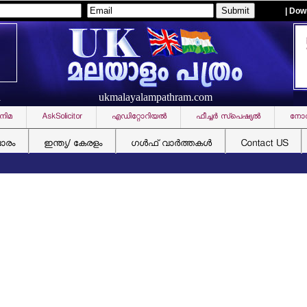
| Dow
ukmalayalampathram.com
R
നിമ
AskSolicitor
എഡിറ്റോറിയല്‍
ഫീച്ചര്‍ സ്‌പെഷ്യല്‍
നോവ
ചാരം
ഇന്ത്യ/ കേരളം
ഗള്‍ഫ് വാര്‍ത്തകള്‍
Contact US
യു