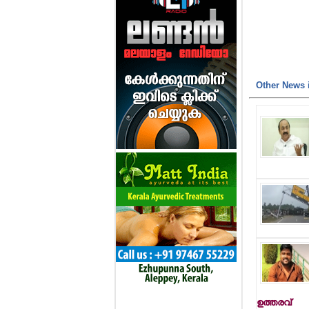
Other News i
ഉത്തരവ്