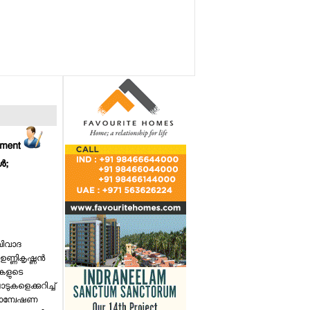
mment
‍;
ിവാദ
ണികൃഷ്ണന്‍
കളുടെ
കളെക്കുറിച്ച്
ാന്വേഷണ