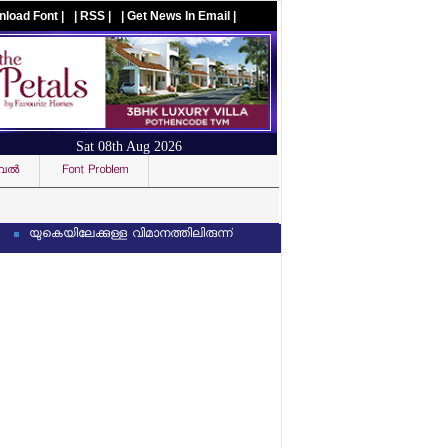
nload Font |
| RSS |
| Get News In Email |
Sat 08th Aug 2026
ല്‍
Font Problem
Visit us on facebook
കെയിലേക്കുള്ള വിമാനത്തിലിരുന്ന് ലൈംഗിക അതിക്രമം കാണിച്ച മലയാളിക്ക് ജയി