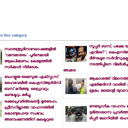
n this category
സൂപ്പര്‍ ബസ്, പക്ഷേ യാ
സ്വാതന്ത്ര്യദിനാഘോഷങ്ങളില്‍
എവിടെ?'; കെഎസ്ആര
'വന്ദേമാതരം' പൂര്‍ണമായി
ദീര്‍ഘദൂര സര്‍വീസുകള
ആലപിക്കണം; കേരളത്തില്‍
നടത്തിപ്പിനെ വിമര്‍ശിച
സര്‍ക്കാര്‍ നിര്‍ദേശം
അക്കര
ബംഗളൂരു-മൈസൂരു എക്‌സ്പ്രസ്
ആകാശത്ത് വിമാനത്തി
ഹൈവേയില്‍ കെഎസ്ആര്‍ടിസി
എമര്‍ജന്‍സി വാതില്‍ ത
ബസ് മറിഞ്ഞു; ഡ്രൈവറും
ശ്രമം; മലയാളി യുവാവ് 
കണ്ടക്ടറും മരിച്ചു
രക്ഷാപ്രവര്‍ത്തകന്റെ മൃതദേഹം
ഔദ്യോഗിക വാഹനം ജപ്ത
ഫ്രീസറില്ലാത്ത വാഹനത്തില്‍
ദുരിതാശ്വാസ പ്രവര്‍ത്ത
കൊണ്ടുപോയ സംഭവം;
ടിപ്പര്‍ ലോറിയില്‍ തഹസ
അന്വേഷണത്തിന് കലക്ടറുടെ