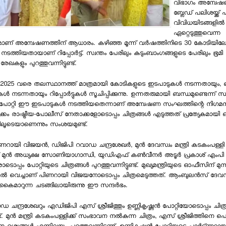
വിഭാഗം അന്വേഷണ
ബ്ലേഡ് പലിശയ്ക്ക്
വിവിധയിടങ്ങളില്‍ 
ഏറ്റെടുത്തുവെന്ന
 അന്വേഷണത്തിന് ആധാരം. കഴിഞ്ഞ മൂന്ന് വര്‍ഷത്തിനിടെ 30 കോടിയില
ം നടത്തിയതായാണ് റിപ്പോര്‍ട്ട്. സ്വന്തം പേരിലും കുടുംബാംഗങ്ങളുടെ പേരിലും ഭൂമി രജി
േഖകളും പുറത്തുവന്നിട്ടുണ്ട്.
‍ 2025 വരെ തലസ്ഥാനത്ത് മാത്രമായി കോടികളുടെ ഇടപാടുകള്‍ നടന്നതായും, 
ള്‍ നടന്നതായും റിപ്പോര്‍ട്ടുകള്‍ സൂചിപ്പിക്കുന്നു. ഉന്നതരുമായി ബന്ധമുണ്ടെന്ന് സ
ന്‍ പോറ്റി ഈ ഇടപാടുകള്‍ നടത്തിയതെന്നാണ് അന്വേഷണ സംഘത്തിന്റെ നിഗമന
യടക്കം രാഷ്ട്രീയ-പോലീസ് നേതാക്കളോടൊപ്പം ചിത്രങ്ങള്‍ എടുത്തത് പ്രത്യേകമായി 
ളിലൂടെയാണെന്നും സംശയമുണ്ട്.
 പിണറായി വിജയന്‍, ഡിജിപി റവാഡ ചന്ദ്രശേഖര്‍, മുന്‍ ദേവസ്വം മന്ത്രി കടകംപള്ളി സു
 മുന്‍ അധ്യക്ഷ സോണിയാഗാന്ധി, യുഡിഎഫ് കണ്‍വീനര്‍ അടൂര്‍ പ്രകാശ് എംപി
ൊപ്പം പോറ്റിയുടെ ചിത്രങ്ങള്‍ പുറത്തുവന്നിട്ടുണ്ട്. മുഖ്യമന്ത്രിയുടെ ഓഫീസിന് മുന
്ചില്‍ വെച്ചാണ് പിണറായി വിജയനോടൊപ്പം ചിത്രമെടുത്തത്. ആംബുലന്‍സ് ദേവസ
കൈമാറുന്ന ചടങ്ങിലായിരുന്നു ഈ സന്ദര്‍ഭം.
 ചന്ദ്രശേഖറും എഡിജിപി എസ് ശ്രീജിത്തും ഉണ്ണികൃഷ്ണന്‍ പോറ്റിയോടൊപ്പം ചിത്ര
ട്ടുണ്ട്. മുന്‍ മന്ത്രി കടകംപള്ളിക്ക് സംഭാവന നല്‍കുന്ന ചിത്രം, എസ് ശ്രീജിത്തിനെ 