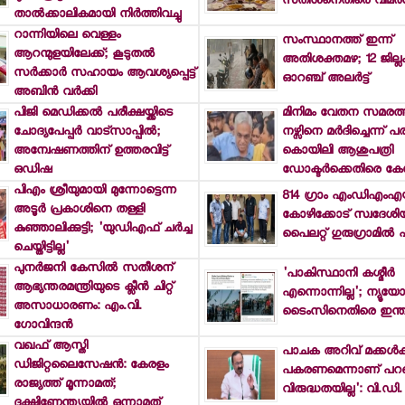
സതീശനെതിരെ വിമര്
താല്‍ക്കാലികമായി നിര്‍ത്തിവച്ചു
റാന്നിയിലെ വെള്ളം
സംസ്ഥാനത്ത് ഇന്ന്
ആറന്മുളയിലേക്ക്; കൂടുതല്‍
അതിശക്തമഴ; 12 ജില്ലക
സര്‍ക്കാര്‍ സഹായം ആവശ്യപ്പെട്ട്
ഓറഞ്ച് അലര്‍ട്ട്
അബിന്‍ വര്‍ക്കി
പിജി മെഡിക്കല്‍ പരീക്ഷയ്ക്കിടെ
മിനിമം വേതന സമരത്
ചോദ്യപേപ്പര്‍ വാട്സാപ്പില്‍;
നഴ്സിനെ മര്‍ദിച്ചെന്ന് പ
അന്വേഷണത്തിന് ഉത്തരവിട്ട്
കൊയിലി ആശുപത്രി
ഒഡിഷ
ഡോക്ടര്‍ക്കെതിരെ കേ
പിഎം ശ്രീയുമായി മുന്നോട്ടെന്ന
814 ഗ്രാം എംഡിഎംഎ
അടൂര്‍ പ്രകാശിനെ തള്ളി
കോഴിക്കോട് സ്വദേശിയ
കുഞ്ഞാലിക്കുട്ടി; 'യുഡിഎഫ് ചര്‍ച്ച
പൈലറ്റ് ഗുരുഗ്രാമില്‍ പ
ചെയ്തിട്ടില്ല'
പുനര്‍ജനി കേസില്‍ സതീശന്
'പാകിസ്ഥാനി കശ്മീര്‍
ആഭ്യന്തരമന്ത്രിയുടെ ക്ലീന്‍ ചിറ്റ്
എന്നൊന്നില്ല'; ന്യൂയോര്
അസാധാരണം: എം.വി.
ടൈംസിനെതിരെ ഇന്ത്
ഗോവിന്ദന്‍
വഖഫ് ആസ്തി
പാചക അറിവ് മക്കള്‍ക്
ഡിജിറ്റലൈസേഷന്‍: കേരളം
പകരണമെന്നാണ് പറഞ്ഞത
രാജ്യത്ത് മൂന്നാമത്;
വിരുദ്ധതയില്ല': വി.ഡി
ദക്ഷിണേന്ത്യയില്‍ ഒന്നാമത്