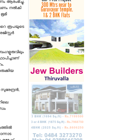
ം ആരംഭിച്ചു.
 പണം നല്‍കി
ഭൂമി
േറെ രൂപയുടെ
സ്റ്റര്‍
ബംഗളൂരുവിലും
്ഥാപിച്ചാണ്
ം.
ഒരുക്കിയ
രേന്ദ്രന്‍,
്നിലെ
്വം
വിസ്മയയുടെ ആദ്യ സിനിമ
ത്തില്‍
കണ്ട ശേഷം സംവിധായകന് 3
പൊന്നാട
ലക്ഷത്തിന്റെ വാച്ച് സമ്മാനിച്ച്