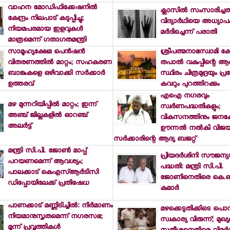
വാഹന മോഡിഫിക്കേഷനില്‍
ക്ലാസില്‍ സംസാരിച്ചത
കേന്ദ്രം നിലപാട് കടുപ്പിച്ചു;
വിദ്യാര്‍ഥിയെ അധ്യാപ
നിയമപരമായ ഇളവുകള്‍
മര്‍ദിച്ചെന്ന് പരാതി
മാത്രമെന്ന് ഗതാഗതമന്ത്രി
സാമൂഹ്യക്ഷേമ പെന്‍ഷന്‍
ശ്രീപത്മനാഭസ്വാമി ക്ഷ
വിതരണത്തില്‍ മാറ്റം; സഹകരണ
തപാല്‍ വകുപ്പിന്റെ ആ
ബാങ്കുകളെ ഒഴിവാക്കി സര്‍ക്കാര്‍
സ്ഥിരം ചിത്രമുദ്രയും പ്ര
ഉത്തരവ്
കവറും പുറത്തിറക്കും
എഐ നഗരവും
മഴ മുന്നറിയിപ്പില്‍ മാറ്റം; ഇന്ന്
സ്വര്‍ണപദ്ധതികളും;
അഞ്ച് ജില്ലകളില്‍ ഓറഞ്ച്
വികസനത്തിനും ജനക്ഷ
അലര്‍ട്ട്
ഊന്നല്‍ നല്‍കി വിജയ
സര്‍ക്കാരിന്റെ ആദ്യ ബജറ്റ്
മന്ത്രി സി.പി. ജോണ്‍ മാപ്പ്
പ്രിയദര്‍ശിനി സൗജന്യ
പറയണമെന്ന് ആവശ്യം;
പദ്ധതി: മന്ത്രി സി.പി.
പാലക്കാട് കെഎസ്ആര്‍ടിസി
ജോണിനെതിരെ കെ.ബ
ഡിപ്പോയിലേക്ക് പ്രതിഷേധ
കുമാര്‍
പാണക്കാട് മണ്ണിടിച്ചില്‍: നിര്‍മാണം
മഴക്കെടുതിക്കിടെ പൊന
നിയമാനുസൃതമെന്ന് നഗരസഭ;
സ്വകാര്യ വിരുന്ന്; മുഖ്യമന
മൂന്ന് പ്രവൃത്തികള്‍