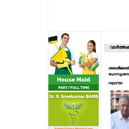
വാര്‍ത്തക
ശബരിമലയിലെ
രഹസ്യാന്വ
reporter