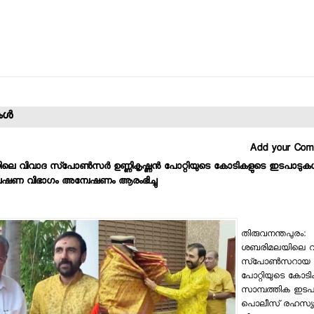
ള്‍
Add your Co
 വിവാദ സ്പോണ്‍സര്‍ ഉണ്ണികൃഷ്ണന്‍ പോറ്റിയുടെ കോടികളുടെ ഇടപാടുകള്
േഷണ വിഭാഗം അന്വേഷണം ആരംഭിച്ചു
തിരുവനന്തപുരം:
ശബരിമലയിലെ വ
സ്പോണ്‍സറായ ഉണ്
പോറ്റിയുടെ കോടി
സാമ്പത്തിക ഇടപാടു
പൊലീസ് രഹസ്യ