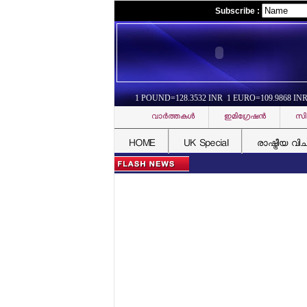
Subscribe :
1 POUND=128.3532 INR 1 EURO=109.9868 IN
വാര്‍ത്തകള്‍
ഇമിഗ്രേഷന്‍
സി
HOME
UK Special
രാഷ്ട്രീയ വി