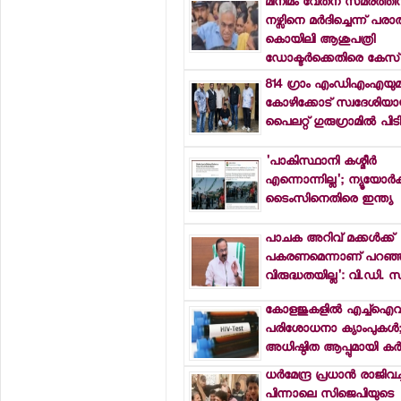
മിനിമം വേതന സമരത്തി
നഴ്സിനെ മര്‍ദിച്ചെന്ന് പരാ
കൊയിലി ആശുപത്രി
ഡോക്ടര്‍ക്കെതിരെ കേസ്
814 ഗ്രാം എംഡിഎംഎയു
കോഴിക്കോട് സ്വദേശിയായ
പൈലറ്റ് ഗുരുഗ്രാമില്‍ പിട
'പാകിസ്ഥാനി കശ്മീര്‍
എന്നൊന്നില്ല'; ന്യൂയോര്‍ക്
ടൈംസിനെതിരെ ഇന്ത്യ
പാചക അറിവ് മക്കള്‍ക്ക്
പകരണമെന്നാണ് പറഞ്ഞത്;
വിരുദ്ധതയില്ല': വി.ഡി. 
കോളജുകളില്‍ എച്ച്ഐവ
പരിശോധനാ ക്യാംപുകള്‍; 
അധിഷ്ഠിത ആപ്പുമായി ക
ധര്‍മേന്ദ്ര പ്രധാന്‍ രാജിവച
പിന്നാലെ സിജെപിയുടെ