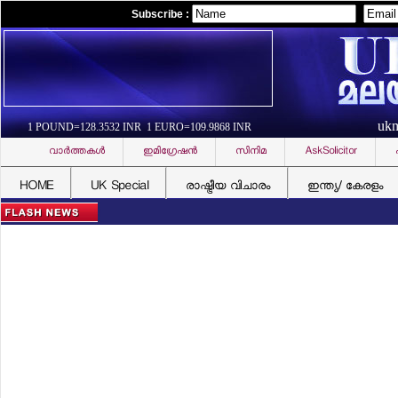
Subscribe :
uk
1 POUND=128.3532 INR 1 EURO=109.9868 INR
വാര്‍ത്തകള്‍
ഇമിഗ്രേഷന്‍
സിനിമ
AskSolicitor
HOME
UK Special
രാഷ്ട്രീയ വിചാരം
ഇന്ത്യ/ കേരളം