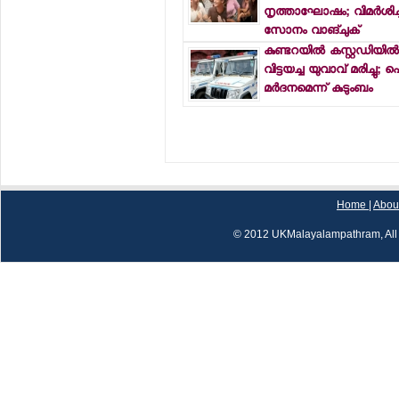
നൃത്താഘോഷം; വിമര്‍ശിച്ച
സോനം വാങ്ചുക്
കുണ്ടറയില്‍ കസ്റ്റഡിയില്‍
വിട്ടയച്ച യുവാവ് മരിച്ചു;
മര്‍ദനമെന്ന് കുടുംബം
Home
|
Abou
© 2012 UKMalayalampathram, All 