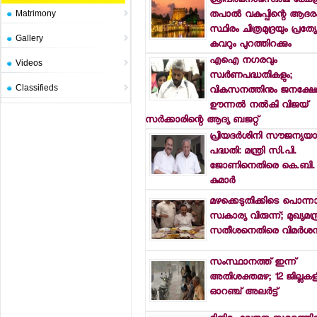
ശ്രീപത്മനാഭസ്വാമി ക്ഷേത്
തപാല്‍ വകുപ്പിന്റെ ആദര
Matrimony
സ്ഥിരം ചിത്രമുദ്രയും പ്രത്
Gallery
കവറും പുറത്തിറക്കും
എഐ നഗരവും
Videos
സ്വര്‍ണപദ്ധതികളും;
Classifieds
വികസനത്തിനും ജനക്ഷേമ
ഊന്നല്‍ നല്‍കി വിജയ്
സര്‍ക്കാരിന്റെ ആദ്യ ബജറ്റ്
പ്രിയദര്‍ശിനി സൗജന്യയാ
പദ്ധതി: മന്ത്രി സി.പി.
ജോണിനെതിരെ കെ.ബി.
കുമാര്‍
മഴക്കെടുതിക്കിടെ പൊന്ന
സ്വകാര്യ വിരുന്ന്; മുഖ്യമന്ത
സതീശനെതിരെ വിമര്‍ശ
സംസ്ഥാനത്ത് ഇന്ന്
അതിശക്തമഴ; 12 ജില്ലകളി
ഓറഞ്ച് അലര്‍ട്ട്