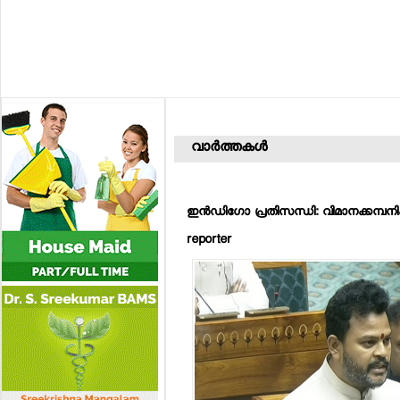
വാര്‍ത്തകള്‍
ഇന്‍ഡിഗോ പ്രതിസന്ധി: വിമാനക്കമ്പനികള്‍ക
reporter