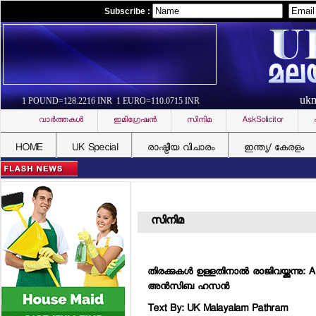
Subscribe :
uk
1 POUND=128.2216 INR 1 EURO=110.0715 INR
വാര്‍ത്തകള്‍
ഇമിഗ്രേഷന്‍
സിനിമ
AskSolicitor
HOME
UK Special
രാഷ്ട്രീയ വിചാരം
ഇന്ത്യ/ കേരളം
സിനിമ
തിരക്കുകള്‍ ഉള്ളതിനാല്‍ രാജിവയ്ക്കുന്നു: 
അന്‍സിബ ഹസന്‍
Text By: UK Malayalam Pathram