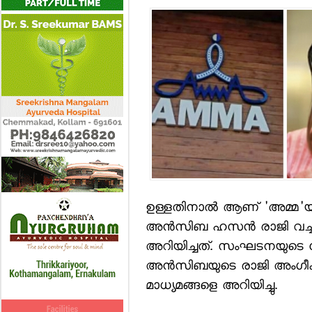
ഉള്ളതിനാല്‍ ആണ് 'അമ്മ'യുടെ എ
അന്‍സിബ ഹസന്‍ രാജി വച്ച
അറിയിച്ചത്. സംഘടനയുടെ ജോ
അന്‍സിബയുടെ രാജി അംഗീകരി
മാധ്യമങ്ങളെ അറിയിച്ചു.