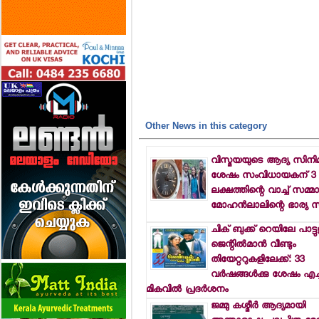
Other News in this category
വിസ്മയയുടെ ആദ്യ സിനി
ശേഷം സംവിധായകന് 3
ലക്ഷത്തിന്റെ വാച്ച് സമ്മാന
മോഹന്‍ലാലിന്റെ ഭാര്യ സ
ചിക് ബുക്ക് റെയിലേ പാട്ടു
ജെന്റില്‍മാന്‍ വീണ്ടും
തിയേറ്ററുകളിലേക്ക്: 33
വര്‍ഷങ്ങള്‍ക്കു ശേഷം എച
മികവില്‍ പ്രദര്‍ശനം
ജമ്മു കശ്മീര്‍ ആദ്യമായി