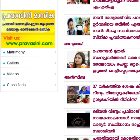
നല്‍കിയിട്ടില്ലെന്ന് രമേഷ
എംഎല്‍എ
നടന്‍ ഭാഗ്യരാജ് വിട പറഞ
ഉര്‍വശിയെ തമിഴില്‍ എത്ത
നടന്‍: മികച്ച സംവിധായകന
സിനിമാ പ്രവര്‍ത്തകനായിര
ഭാഗ്യരാജ്
മഹാനടന്‍ മുതല്‍
Matrimony
സഹപ്രവര്‍ത്തകര്‍ വരെ 
Gallery
തേജോവധം ചെയ്തു; ഒറ്റപ്പെ
കൂടുതല്‍ വെളിപ്പെടുത്തലു
Videos
അന്‍സിബ
Classifieds
37 വര്‍ഷത്തിനു ശേഷം കി
വീണ്ടും തിയേറ്ററുകളിലേക്
ദൃശ്യഭംഗിയില്‍ റീറിലീസ്
ഒടിയന്‍ വീണ്ടും: പൃഥ്വിരാജ്
നായകനാകുമ്പോള്‍ നായി
വാര്യര്‍: സംവിധാനം രാഹു
സദാശിവന്‍
പരാതിയുമായി കോടതിയ