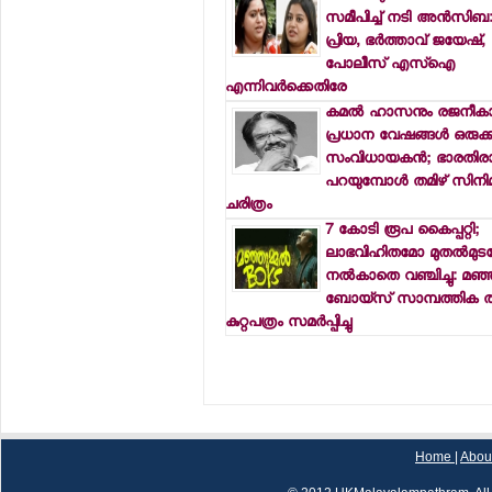
സമീപിച്ച് നടി അന്‍സിബ: ല
പ്രിയ, ഭര്‍ത്താവ് ജയേഷ്,
പോലീസ് എസ്‌ഐ
എന്നിവര്‍ക്കെതിരേ
കമല്‍ ഹാസനും രജനീകാന
പ്രധാന വേഷങ്ങള്‍ ഒരുക്
സംവിധായകന്‍; ഭാരതിര
പറയുമ്പോള്‍ തമിഴ് സിനി
ചരിത്രം
7 കോടി രൂപ കൈപ്പറ്റി;
ലാഭവിഹിതമോ മുതല്‍മുട
നല്‍കാതെ വഞ്ചിച്ചു: മഞ്ഞു
ബോയ്‌സ് സാമ്പത്തിക തട്ടി
കുറ്റപത്രം സമര്‍പ്പിച്ചു
Home
|
Abou