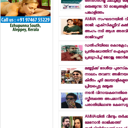
അന്താരാഷ്ട്ര ചലച്ചിത്ര മേളയ്
ഒരുങ്ങുന്നു: 50 രാജ്യങ്ങളില
പങ്കാളിത്തം
AMMA സംഘടനയില്‍ വീണ
രാജി: എക്‌സിക്യൂട്ടീവ് കമ്മിറ
അംഗം നടി ആശ അരവിന
രാജിവച്ചത്
ഡല്‍ഹിയിലെ കൊക്രോച്ച
പ്രതിഷേധത്തിന് ഐക്യദാര
പ്രഖ്യാപിച്ച് ജോജു ജോര്‍ജ
മമ്മൂട്ടിക്ക് ദേശീയ പുരസ്
നാലാം തവണ: അഭിനയത്
കിരീടം ചൂടി മലയാളികളുട
പ്രിയപ്പെട്ട മമ്മൂക്ക
നടന്‍ വിനായകനെതിരെ
സ്ത്രീത്വത്തെ അപമാനിച്ചുവ
പരാതിയിലാണു കേസെടു
AMMAയില്‍ വീണ്ടും തര്‍ക്
മേനോന്‍ രാജിക്കത്ത്