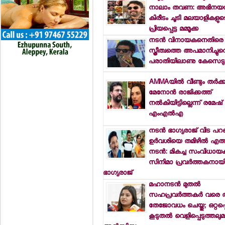
നാലാം തവണ: അഭിനയത്
കിരീടം ചൂടി മലയാളികളുട
പ്രിയപ്പെട്ട മമ്മൂക്ക
നടന്‍ വിനായകനെതിരെ
സ്ത്രീത്വത്തെ അപമാനിച്ചുവ
പരാതിയിലാണു കേസെടു
AMMAയില്‍ വീണ്ടും തര്‍ക്
മേനോന്‍ രാജിക്കത്ത്
നല്‍കിയിട്ടില്ലെന്ന് രമേഷ
എംഎല്‍എ
നടന്‍ ഭാഗ്യരാജ് വിട പറഞ
ഉര്‍വശിയെ തമിഴില്‍ എത്ത
നടന്‍: മികച്ച സംവിധായകന
സിനിമാ പ്രവര്‍ത്തകനായിര
ഭാഗ്യരാജ്
മഹാനടന്‍ മുതല്‍
സഹപ്രവര്‍ത്തകര്‍ വരെ 
തേജോവധം ചെയ്തു; ഒറ്റപ്പെ
കൂടുതല്‍ വെളിപ്പെടുത്തലു