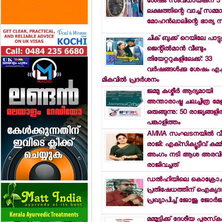
ശേഷം സംവിധായകന് 3
ലക്ഷത്തിന്റെ വാച്ച് സമ്മാന
മോഹന്‍ലാലിന്റെ ഭാര്യ സ
ചിക് ബുക്ക് റെയിലേ പാട്ടു
ജെന്റില്‍മാന്‍ വീണ്ടും
തിയേറ്ററുകളിലേക്ക്: 33
വര്‍ഷങ്ങള്‍ക്കു ശേഷം എച
മികവില്‍ പ്രദര്‍ശനം
ജമ്മു കശ്മീര്‍ ആദ്യമായി
അന്താരാഷ്ട്ര ചലച്ചിത്ര മേളയ്
ഒരുങ്ങുന്നു: 50 രാജ്യങ്ങളില
പങ്കാളിത്തം
AMMA സംഘടനയില്‍ വീണ
രാജി: എക്‌സിക്യൂട്ടീവ് കമ്മിറ
അംഗം നടി ആശ അരവിന
രാജിവച്ചത്
ഡല്‍ഹിയിലെ കൊക്രോച്ച
പ്രതിഷേധത്തിന് ഐക്യദാര
പ്രഖ്യാപിച്ച് ജോജു ജോര്‍ജ
മമ്മൂട്ടിക്ക് ദേശീയ പുരസ്