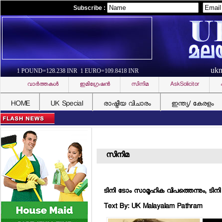
Subscribe :
uk
1 POUND=128.238 INR 1 EURO=109.8418 INR
വാര്‍ത്തകള്‍
ഇമിഗ്രേഷന്‍
സിനിമ
AskSolicitor
HOME
UK Special
രാഷ്ട്രീയ വിചാരം
ഇന്ത്യ/ കേരളം
സിനിമ
ടിനി ടോം സാമൂഹിക വിപത്തെന്നും, ടി
Text By: UK Malayalam Pathram