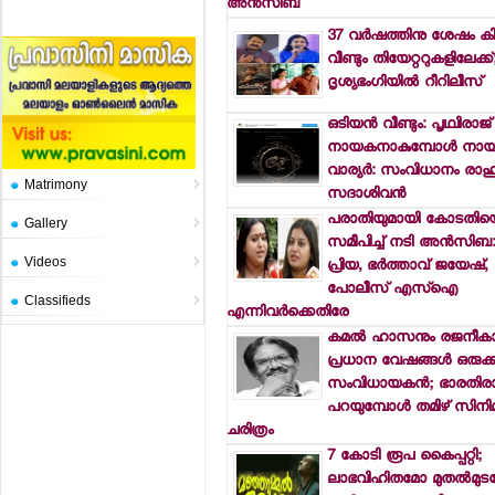
അന്‍സിബ
37 വര്‍ഷത്തിനു ശേഷം കി
വീണ്ടും തിയേറ്ററുകളിലേക്
ദൃശ്യഭംഗിയില്‍ റീറിലീസ്
ഒടിയന്‍ വീണ്ടും: പൃഥ്വിരാജ്
നായകനാകുമ്പോള്‍ നായി
വാര്യര്‍: സംവിധാനം രാഹു
Matrimony
സദാശിവന്‍
പരാതിയുമായി കോടതിയ
Gallery
സമീപിച്ച് നടി അന്‍സിബ: ല
Videos
പ്രിയ, ഭര്‍ത്താവ് ജയേഷ്,
പോലീസ് എസ്‌ഐ
Classifieds
എന്നിവര്‍ക്കെതിരേ
കമല്‍ ഹാസനും രജനീകാന
പ്രധാന വേഷങ്ങള്‍ ഒരുക്
സംവിധായകന്‍; ഭാരതിര
പറയുമ്പോള്‍ തമിഴ് സിനി
ചരിത്രം
7 കോടി രൂപ കൈപ്പറ്റി;
ലാഭവിഹിതമോ മുതല്‍മുട