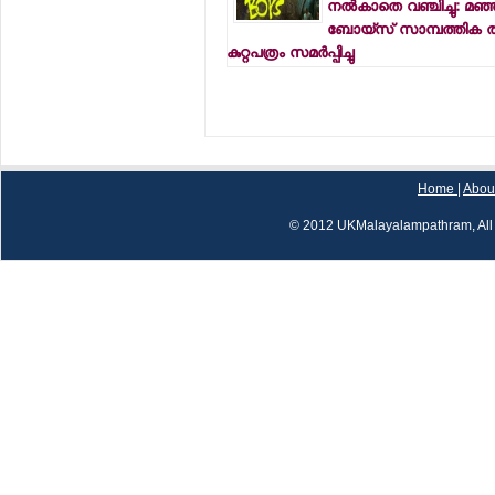
നല്‍കാതെ വഞ്ചിച്ചു: മഞ്ഞു
ബോയ്‌സ് സാമ്പത്തിക തട്ടി
കുറ്റപത്രം സമര്‍പ്പിച്ചു
Home
|
Abou
© 2012 UKMalayalampathram, All 