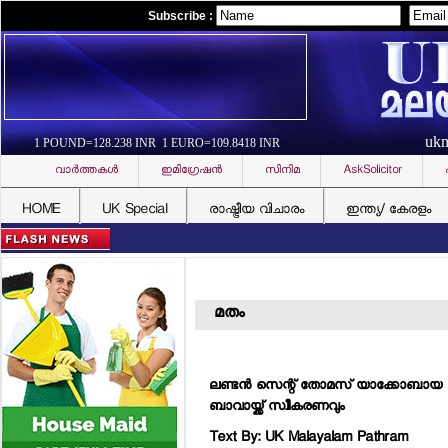
Subscribe :
uk
1 POUND=128.238 INR 1 EURO=109.8418 INR
വാര്‍ത്തകള്‍
ഇമിഗ്രേഷന്‍
സിനിമ
AskSolicitor
HOME
UK Special
രാഷ്ട്രീയ വിചാരം
ഇന്ത്യ/ കേരളം
മതം
ലണ്ടന്‍ സെന്റ് തോമസ് യാക്കോബായ സു
ബാവായ്ക്ക് സ്വീകരണവും
Text By: UK Malayalam Pathram