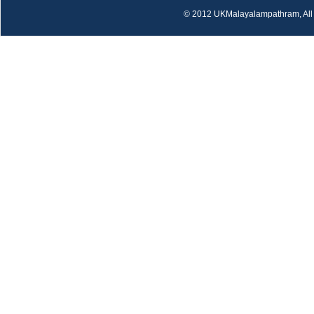
© 2012 UKMalayalampathram, All 