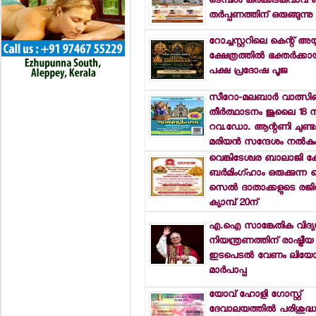
ടെമ്പിള്‍ കര്‍ക്കിടകവാവ്
തര്‍പ്പണത്തിന് ഒരുങ്ങുന്നു
റോച്ചസ്റ്ററിലെ കെന്റ് അയ്യ
ക്ഷേത്രത്തില്‍ ഭക്തര്‍ക്കാ
പക്ഷ പ്രദോഷ പൂജ
സീറോ-മലബാര്‍ വാത്സിങ
തീര്‍ത്ഥാടനം ജൂലൈ 18 ന
റവ.ഡോ. ആന്റണി ചുണ്ടലിക
മരിയന്‍ സന്ദേശം നല്‍കു
വെങ്കിടേശ്വര ബാലാജി ക്ഷ
ബര്‍മിംഗ്ഹാം ഒരുക്കുന്ന സ്
സെല്‍ ദാതാക്കളുടെ രജിസ്
ക്യാമ്പ് 20ന്
എ.ഐ സാങ്കേതിക വിദ്യ
നിയന്ത്രണത്തിന് രാഷ്ട്രീയ
ഇടപെടല്‍ വേണം ലിയ
മാര്‍പാപ്പ
യോവ് ഹോളി ഗോസ്റ്റ്
ദേവാലയത്തില്‍ പരിശുദ്