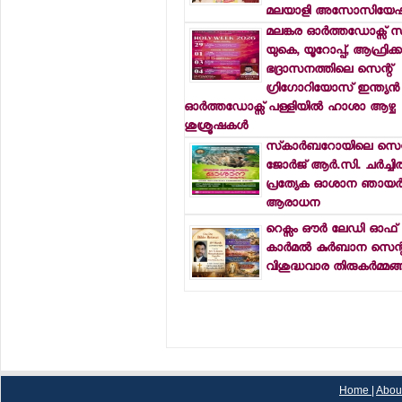
മലയാളി അസോസിയേഷന
മലങ്കര ഓര്‍ത്തഡോക്സ് 
യുകെ, യൂറോപ്പ്, ആഫ്രിക്
ഭദ്രാസനത്തിലെ സെന്റ്
ഗ്രിഗോറിയോസ് ഇന്ത്യന്‍
ഓര്‍ത്തഡോക്സ് പള്ളിയില്‍ ഹാശാ ആഴ്ച
ശുശ്രൂഷകള്‍
സ്‌കാര്‍ബറോയിലെ സെന്
ജോര്‍ജ് ആര്‍.സി. ചര്‍ച്ചില
പ്രത്യേക ഓശാന ഞായര്
ആരാധന
റെക്സം ഔര്‍ ലേഡി ഓഫ് 
കാര്‍മല്‍ കുര്‍ബാന സെന്റ
വിശുദ്ധവാര തിരുകര്‍മ്മങ്ങ
Home
|
Abou