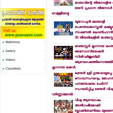
മാതാവിന്റെ തിരുനാളിനു
യേറി; പ്രധാന തിരുനാള്‍
വെള്ളിയാഴ്ച
യൂറോപ്യന്‍ മലയാളി
പെന്തെക്കൊസ്തല്‍ കമ്മ്യൂണ
നാഷണല്‍ കോണ്‍ഫറന്‍സ
30 തീയതികളില്‍ മാഞ്ചസ്റ്റ
Matrimony
മാഞ്ചസ്റ്റര്‍ ക്നാനായ കാത
Gallery
അസോസിയേഷന്‍
സില്‍വര്‍ജൂബിലി
Videos
ആഘോഷത്തിനൊരുങ്ങി
ക്നാനായ മക്കള്‍.
Classifieds
ലണ്ടന്‍ ശ്രീ ഗുരുവായൂരപ്പ
സേവാസംഘവും, മോഹന്
ഫൗണ്ടേഷനും ചേര്‍ന്ന്
സംഘടിപ്പിച്ച ലണ്ടന്‍ വിഷു
വര്‍ണ്ണാഭമായി.
വിഷു ആഘോഷം
അതിഗംഭീരമാക്കി
ബ്ലാക്ക്ബേണിലെ യുണൈറ