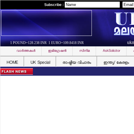
Subscribe :
uk
1 POUND=128.238 INR 1 EURO=109.8418 INR
വാര്‍ത്തകള്‍
ഇമിഗ്രേഷന്‍
സിനിമ
AskSolicitor
HOME
UK Special
രാഷ്ട്രീയ വിചാരം
ഇന്ത്യ/ കേരളം