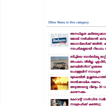
Other News in this category
അനധികൃത കുടിയേറ്റക്കാര്‍
ജോലി നല്‍കിയാല്‍ കമ്പ
മേധാവികള്‍ക്ക് ജയില്‍; 
നടപടികളുമായി റിഫോം 
ബീച്ചിലെ ബാര്‍ബിക്യൂ മാറ്
അപകടം തീരില്ല; ചൂടുപിടിച്
മണലില്‍നിന്ന് ഗുരുതര
പൊള്ളലിന് സാധ്യത
യുകെയില്‍ ഉഷ്ണതരംഗത്തി
താല്‍ക്കാലിക ശമനം;
അടുത്തയാഴ്ച വീണ്ടും 30 ഡി
കടന്നേക്കും
കോവന്റ് ഗാര്‍ഡിനു സമീ
നാലുപേര്‍ക്ക് കുത്തേറ്റു;