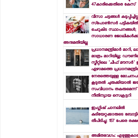
47കാരിക്കെതിരെ കേസ്
വീസാ ചട്ടങ്ങള്‍ കടുപ്പിച്ചിട്ടു
സ്‌പോണ്‍സര്‍ പട്ടികയില്‍
ചെറുകിട സ്ഥാപനങ്ങള്‍;
സാധാരണ ജോലികള്‍ക്ക
അനുമതിയില്ല
പ്രധാനമന്ത്രിമാര്‍ മാറി, ല
മാത്രം മാറിയില്ല; ഡൗണി
സ്ട്രീറ്റിലെ 'ചീഫ് മൗസര്‍'
ഏഴാമത്തെ പ്രധാനമന്ത്രിക
നേരത്തെയുള്ള മോചനപദ
കൂടുതല്‍ ചുരുക്കിയാല്‍ ജയ
സംവിധാനം തകരുമെന്ന് ബ്ര
നീതിന്യായ സെക്രട്ടറി
ഇംഗ്ലിഷ് ചാനലില്‍
കുടിയേറ്റക്കാരുടെ ബോട്ടി
തീപിടിച്ചു; 157 പേരെ രക്ഷപ
അമിതവേഗം: എഴുത്തുകാര