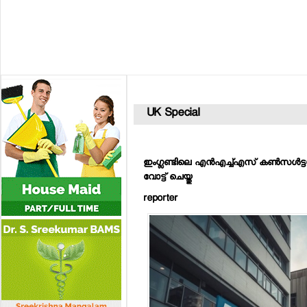
UK Special
ഇംഗ്ലണ്ടിലെ എന്‍എച്ച്എസ് കണ്‍സള്‍ട്ട
വോട്ട് ചെയ്തു
reporter