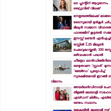
ലാ പ്ലാന്റിന് ആറുമാസം
ഡ്രൈവിങ് വിലക്ക്
നേതൃത്വത്തിലേക്ക് മടങ്ങാന
ടൈസുമായി മുന്‍കൂര്‍ ചര്‍ച
മില്യന്‍ സമ്മാന വിവാദത്ത
ഫാരേജിന് കൂടുതല്‍ സമ്മര
ഈസ്റ്റ് ലണ്ടന്‍ എന്‍എച്
ട്രസ്റ്റില്‍ £25 മില്യണ്‍
ചെലവുകുറയ്ക്കല്‍; 330 തസ
ഒഴിവാക്കാന്‍ പദ്ധതി
ഹീത്രോ ലാന്‍ഡിങ്ങിനിട
രണ്ടുതവണ 'സ്റ്റാള്‍' മുന്നറ
'മേയ്ഡേ' പ്രഖ്യാപിച്ച്
സുരക്ഷിതമായി ഇറങ്ങി
വിമാനം
അയര്‍ലന്‍ഡിനായി ചെസ
തിളങ്ങി മലയാളി സഹോദര
എയ്ഡന് കിരീടം, എയ്ഞ്
രണ്ടാം സ്ഥാനം
യുകെയില്‍ മലയാളി നഴ്സ്