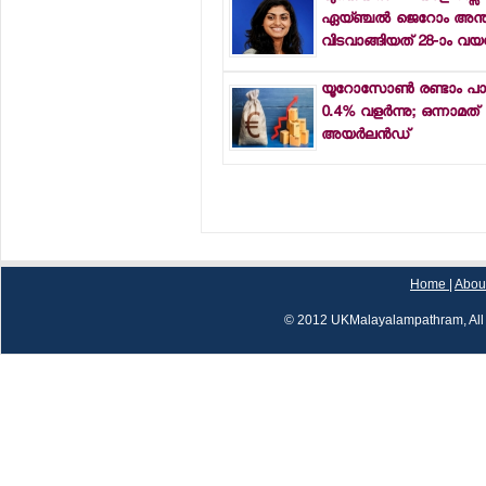
ഏയ്ഞ്ചല്‍ ജെറോം അന്തരി
വിടവാങ്ങിയത് 28-ാം വയസ്
യൂറോസോണ്‍ രണ്ടാം പാദ
0.4% വളര്‍ന്നു; ഒന്നാമത്
അയര്‍ലന്‍ഡ്
Home
|
Abou
© 2012 UKMalayalampathram, All 