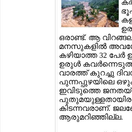
കല്
ഭൂപ
കള
ഉരു
ഒരാണ്ട്. ആ വിറങ്ങല
മനസുകളില്‍ അവശേഷി
കഴിയാത്ത 32 പേര്‍ 
ഉരുള്‍ കവര്‍ന്നെടു
വാരത്ത് കുറച്ചു ദി
പുന്നപ്പുഴയിലെ ഒഴു
ഇവിടുത്തെ ജനതയ്ക്
പുതുമയുള്ളതായിരുന
കിടന്നവരാണ്. ജലബോ
ആരുമറിഞ്ഞില്ല.