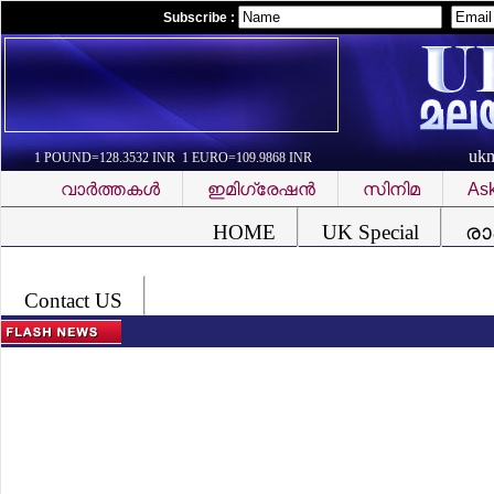
Subscribe :
uk
1 POUND=128.3532 INR 1 EURO=109.9868 INR
വാര്‍ത്തകള്‍
ഇമിഗ്രേഷന്‍
സിനിമ
Ask
Font Problem
HOME
UK Special
രാ
Contact US