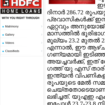
ഇട
ദിനാര്‍ 286.72 രൂപയ
പ്രവാസികള്‍ക്ക് ഇന
ഏറ്റവും അനുയോജ
Matrimony
മാസത്തില്‍ ഭൂരിഭാ
Gallery
മൂല്യം 23.2 മുതല്‍ 
Videos
എന്നാല്‍, ഈ ആഴ്ച
Classifieds
ഗണ്യമായി ഇടിഞ്ഞു
അയച്ചവര്‍ക്ക്, ഇത് 
ഗത്ത് യു എസ് താരിഫ്
ഇന്ത്യന്‍ വിപണികളി
രൂപയുടെ മേല്‍ സമ്മര്‍
ചെയ്തതോടെയാണ് പ്
ലഭിച്ചത്. യുഎഇ എക
ഇപ്പോള്‍ 23.7-23.8