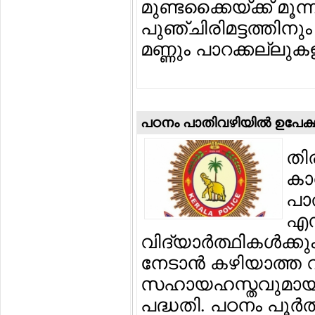
മുണ്ടക്കൈയ്ക്ക് മൂന
പുഞ്ചിരിമട്ടത്തിനും
മണ്ണും പാറക്കല്ലുകള
പഠനം പാതിവഴിയില്‍ ഉപേക്
തി
കാ
പാത
എസ
വിദ്യാര്‍ത്ഥികള്‍ക
നേടാന്‍ കഴിയാത്ത വി
സഹായഹസ്തവുമായി 
പദ്ധതി. പഠനം പൂര്