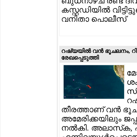
ബുധനാഴ്ച രണ്ട് 
കസ്റ്റഡിയില്‍ വിട്ടിട
വനിതാ പൊലീസ്
റഷ്യയില്‍ വന്‍ ഭൂചലനം, റിക്
രേഖപ്പെടുത്തി
മോ
ശക
സ്
റഷ
തീരത്താണ് വന്‍ ഭൂച
അമേരിക്കയിലും ജപ്പാ
നല്‍കി. അലാസ്‌ക,