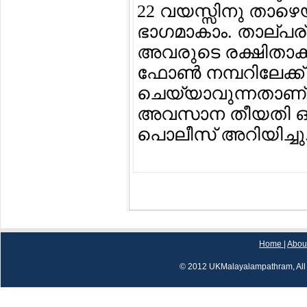
22 വയസ്സിനു താഴെയു
ഭാഗമാകാം. താല്പര്യമ
അവരുടെ രക്ഷിതാക്കള
ഫോണ്‍ നമ്പറിലേക്ക് വിള
ചെയ്യാവുന്നതാണ്. ര
അവസാന തീയതി ഓഗസ
പൊലീസ് അറിയിച്ചു
Home
|
Abou
© 2012 UKMalayalampathram, All 