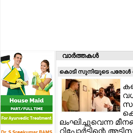
വാര്‍ത്തകള്‍
കൊടി സുനിയുടെ പരോള്‍ റദ്
കണ
വധ
സു
കൊ
ലംഘിച്ചുവെന്ന മീന
റിപ്പോര്‍ട്ടിന്റെ അ