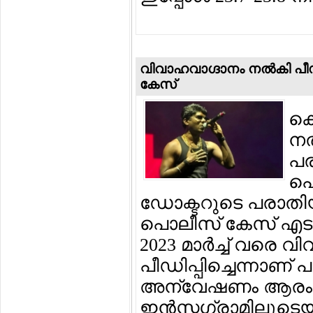
വിവാഹവാഗ്ദാനം നല്‍കി പീഡ
കേസ്
കൊ
നല
പര
പൊ
ഡോക്ടറുടെ പരാതിയ
പൊലീസ് കേസ് എടുത്ത
2023 മാര്‍ച്ച് വരെ വ
പീഡിപ്പിച്ചെന്നാണ്
അന്വേഷണം ആരംഭിച
ഇന്‍സ്റ്റഗ്രാമിലൂ