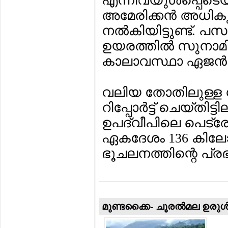
എന്നിവയുള്‍പ്പെടെയു
അമേരിക്കന്‍ അധികൃതര
നല്‍കിയിട്ടുണ്ട്. പസ
ഉയരത്തില്‍ സുനാമി ഉ
കാലാവസ്ഥാ ഏജന്‍സി 
വലിയ തോതിലുള്ള നാ
റിപ്പോര്‍ട്ട് ചെയ്ത
ഉപദ്വീപിലെ പെട്രോ
ഏകദേശം 136 കിലോമീറ്
ഭൂചലനത്തിന്റെ പ്രഭ
മുണ്ടക്കൈ- ചൂരല്‍മല ഉരുള്‍