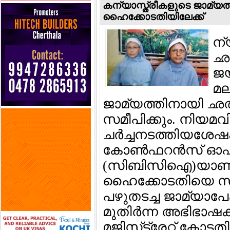
കന്യാസ്ത്രീകളുടെ ജാമ്യ
ഹൈക്കോടതിയിലേക്ക്
ന്
ഛ
ജയ
മല
ജാമ്യത്തിനായി 
സമീപിക്കും. നിയമവ
ചര്‍ച്ചനടത്തിയശേഷ
കോണ്‍ഫറന്‍സ് ഓഫ്
(സിബിസിഐ)യാണ് 
ഹൈക്കോടതിയെ സമീപി
പഴുതടച്ച ജാമ്യാപേ
മുതിര്‍ന്ന അഭിഭാഷ
മജിസ്‌ട്രേറ്റ് കോ