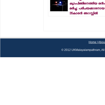
ക്യാംപിങ്ങിനെത്തിയ ഒന്
മരിച്ചു; പരിചയക്കാരനായ
35കാരന്‍ അറസ്റ്റില്‍
Home
|
Abou
© 2012 UKMalayalampathram, All 