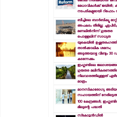
ജോലി നല്‍കിയാല്‍ കമ്പ
മേധാവികള്‍ക്ക് ജയില്‍; 
നടപടികളുമായി റിഫോം 
ബീച്ചിലെ ബാര്‍ബിക്യൂ മാറ്
അപകടം തീരില്ല; ചൂടുപിടിച്
മണലില്‍നിന്ന് ഗുരുതര
പൊള്ളലിന് സാധ്യത
യുകെയില്‍ ഉഷ്ണതരംഗത്തി
താല്‍ക്കാലിക ശമനം;
അടുത്തയാഴ്ച വീണ്ടും 30 ഡി
കടന്നേക്കും
ഇംഗ്ലണ്ടിലെ ജലാശയങ്ങള
ഗുരുതര മലിനീകരണത്തില്
നിലവാരത്തിലുള്ളത് ഏഴി
മാത്രം
മാനസികാരോഗ്യ അടിയന
സഹായത്തിന് നേരിട്ടെത്
100 കേന്ദ്രങ്ങള്‍; ഇംഗ്ലണ്ട
മില്യന്റെ പദ്ധതി
സ്‌കോട്ലന്‍ഡില്‍