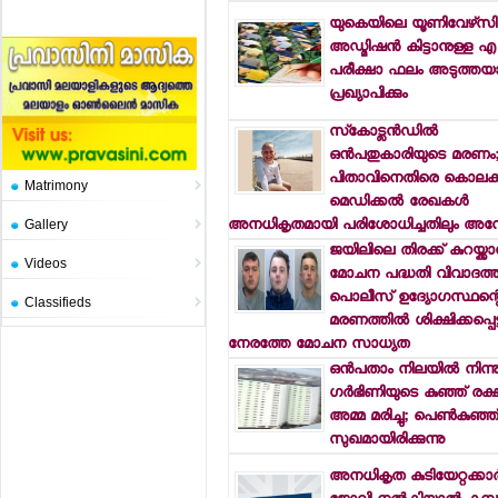
യുകെയിലെ യൂണിവേഴ്‌സിറ്
അഡ്മിഷന്‍ കിട്ടാനുള്ള 
പരീക്ഷാ ഫലം അടുത്തയാഴ
പ്രഖ്യാപിക്കും
സ്‌കോട്ലന്‍ഡില്‍
ഒന്‍പതുകാരിയുടെ മരണം
പിതാവിനെതിരെ കൊലക്കുറ
Matrimony
മെഡിക്കല്‍ രേഖകള്‍
അനധികൃതമായി പരിശോധിച്ചതിലും അന
Gallery
ജയിലിലെ തിരക്ക് കുറയ്ക്കാ
Videos
മോചന പദ്ധതി വിവാദത്തി
പൊലീസ് ഉദ്യോഗസ്ഥന്റ
Classifieds
മരണത്തില്‍ ശിക്ഷിക്കപ്പെട്ട
നേരത്തേ മോചന സാധ്യത
ഒന്‍പതാം നിലയില്‍ നിന്
ഗര്‍ഭിണിയുടെ കുഞ്ഞ് രക്ഷപ
അമ്മ മരിച്ചു; പെണ്‍കുഞ്ഞ
സുഖമായിരിക്കുന്നു
അനധികൃത കുടിയേറ്റക്കാര്‍