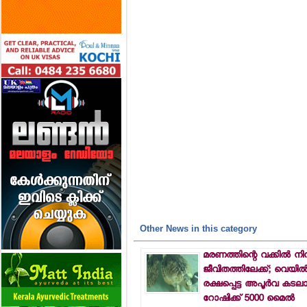
Other News in this category
മരണത്തിന്റെ വക്കില്‍ നിന
ജീവിതത്തിലേക്ക്; വെയില്
രക്ഷപ്പെട്ട അപൂര്‍വ കടല
റോഷിക്ക് 5000 മൈല്‍