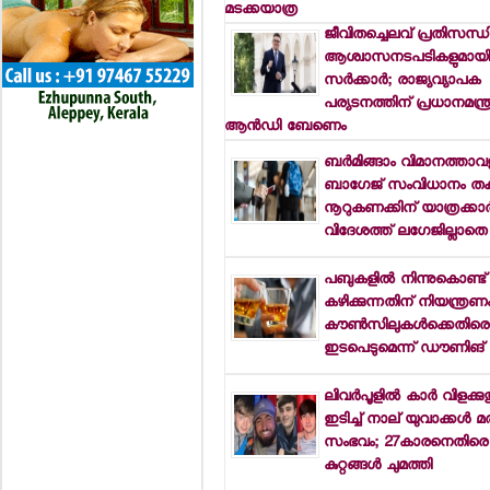
മടക്കയാത്ര
ജീവിതച്ചെലവ് പ്രതിസന്ധിക
ആശ്വാസനടപടികളുമായി ബ്
സര്‍ക്കാര്‍; രാജ്യവ്യാപക
പര്യടനത്തിന് പ്രധാനമന്ത്ര
ആന്‍ഡി ബേണെം
ബര്‍മിങ്ങാം വിമാനത്താവള
ബാഗേജ് സംവിധാനം തകര
നൂറുകണക്കിന് യാത്രക്കാര്
വിദേശത്ത് ലഗേജില്ലാതെ ക
പബുകളില്‍ നിന്നുകൊണ്ട് 
കഴിക്കുന്നതിന് നിയന്ത്രണ
കൗണ്‍സിലുകള്‍ക്കെതിരെ
ഇടപെടുമെന്ന് ഡൗണിങ് സ്ട്ര
ലിവര്‍പൂളില്‍ കാര്‍ വിളക്ക
ഇടിച്ച് നാല് യുവാക്കള്‍ മര
സംഭവം; 27കാരനെതിരെ
കുറ്റങ്ങള്‍ ചുമത്തി