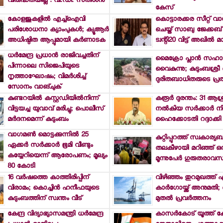
വിരുദ്ധതയില്ല': വി.ഡി. സതീശന്‍
കേസ്
കോളജുകളില്‍ എച്ച്ഐവി
കൊട്ടാരക്കര സീറ്റ് വാ
പരിശോധനാ ക്യാംപുകള്‍; ക്യൂആര്‍
ചെയ്ത് സാബു ജേക്കബ് ച
അധിഷ്ഠിത ആപ്പുമായി കര്‍ണാടക
ട്വന്റി20 വിട്ട് അഖില്‍ മ
ധര്‍മേന്ദ്ര പ്രധാന്‍ രാജിവച്ചതിന്
മൈക്രോ പ്ലാന്‍ സഹ
പിന്നാലെ സിജെപിയുടെ
വൈകുന്നു; കുടുംബശ്ര
നൃത്താഘോഷം; വിമര്‍ശിച്ച്
ദുരിതബാധിതരുടെ പ്ര
സോനം വാങ്ചുക്
കുണ്ടറയില്‍ കസ്റ്റഡിയില്‍നിന്ന്
കരൂര്‍ ദുരന്തം: 31 ആശ്രി
വിട്ടയച്ച യുവാവ് മരിച്ചു; പൊലീസ്
നല്‍കിയ സര്‍ക്കാര്‍ 
മര്‍ദനമെന്ന് കുടുംബം
ഹൈക്കോടതി റദ്ദാക്കി
വാഗമണ്‍ മൊട്ടക്കുന്നില്‍ 25
കുറ്റിപ്പുറത്ത് സ്വകാര്
ഏക്കര്‍ സര്‍ക്കാര്‍ ഭൂമി വീണ്ടും
തലകീഴായി മറിഞ്ഞ് ഒരാള
കയ്യേറിയെന്ന് ആരോപണം; മൂല്യം
മൂന്നുപേര്‍ ഗുരുതരാവസ
80 കോടി
16 വര്‍ഷത്തെ കാത്തിരിപ്പിന്
വിഴിഞ്ഞം തുറമുഖത്ത് എക
വിരാമം; കൊച്ചിന്‍ ഹനീഫയുടെ
കാര്‍ഗോയ്ക്ക് അനുമതി; ഓ
കുടുംബത്തിന് സ്വന്തം വീട്
മുതല്‍ പ്രവര്‍ത്തനം
കേന്ദ്ര വിദ്യാഭ്യാസമന്ത്രി ധര്‍മേന്ദ്ര
കാസര്‍കോട് യൂത്ത് ക