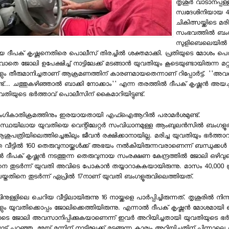
തൃശൂര്‍ വാടാനപ്പള്ള
സ്വദേശിനിയായ 4
ചികിത്സയ്ക്കിടെ മരിച
സംഭവത്തില്‍ ബം
സുളിബെലെയില്‍ ത
ദീപക് കൃഷ്ണനെതിരെ പൊലീസ് തിരച്ചില്‍ ശക്തമാക്കി. പ്രതിയുടെ മോശം പെരു
െ ജോലി ഉപേക്ഷിച്ച് നാട്ടിലേക്ക് മടങ്ങാന്‍ യുവതിയും കൂടെയുണ്ടായിരുന്ന മറ്റ്
കളും തീരുമാനിച്ചതാണ് ആക്രമണത്തിന് കാരണമായതെന്നാണ് റിപ്പോര്‍ട്ട്. ''അ
്ടുണ്ട്... ചത്തുകഴിഞ്ഞാല്‍ ബാക്കി നോക്കാം'' എന്ന തരത്തില്‍ ദീപക് കൃഷ്ണന്‍ അയ
തിയുടെ ഭര്‍ത്താവ് പൊലീസിന് കൈമാറിയിട്ടുണ്ട്.
ഗികാതിക്രമത്തിനും ഇരയായതായി എഫ്ഐആറില്‍ പരാമര്‍ശമുണ്ട്.
ിലായ യുവതിയെ വെന്റിലേറ്റര്‍ സംവിധാനമുള്ള ആംബുലന്‍സില്‍ ബംഗളൂരുവി
പത്രിയിലെത്തിച്ചെങ്കിലും ജീവന്‍ രക്ഷിക്കാനായില്ല. മരിച്ച യുവതിയും ഭര്‍ത്താവ
 വീട്ടില്‍ 160 തെരുവുനായ്ക്കള്‍ക്ക് അഭയം നല്‍കിയിരുന്നവരാണെന്ന് ബന്ധുക്കള്‍ 
‍ ദീപക് കൃഷ്ണന്‍ നടത്തുന്ന തെരുവുനായ സംരക്ഷണ കേന്ദ്രത്തില്‍ ജോലി ഒഴിവുണ്
 തുടര്‍ന്ന് യുവതി അവിടെ പോകാന്‍ തയ്യാറാകുകയായിരുന്നു. മാസം 40,000 
യ്തതിനെ തുടര്‍ന്ന് ഏപ്രില്‍ 17നാണ് യുവതി ബംഗളൂരുവിലെത്തിയത്.
ള്ളിലെ ചെറിയ വീട്ടിലായിരുന്നു 16 നായ്ക്കളെ പാര്‍പ്പിച്ചിരുന്നത്. തൃശൂരില്‍ നിന്നുള
കളും യുവതിക്കൊപ്പം ജോലിക്കെത്തിയിരുന്നു. എന്നാല്‍ ദീപക് കൃഷ്ണന്‍ മോശമായി 
ടെ ജോലി അവസാനിപ്പിക്കുകയാണെന്ന് ഇവര്‍ അറിയിച്ചതായി യുവതിയുടെ ഭര്‍