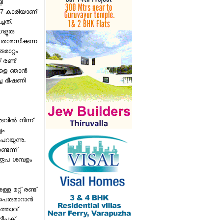
ി
7-കാരിയാണ്
്ചത്.
ഗളൂരു
ാമസിക്കുന്ന
മാറ്റം
 രണ്ട്
വളെ ഞാന്‍
ച്ച ഭീഷണി
ല്‍ നിന്ന്
ും
പറയുന്നു.
ടെന്ന്
രൂപ ശമ്പളം
്ള മറ്റ് രണ്ട്
ശ്രീരാമന്റെ റോളില്‍ രണ്‍ബീര്‍
പെരുമാറാന്‍
കപൂര്‍: രാവണന്‍ ആകുന്നത്
ത്താവ്
യഷ്: സീതാദേവിയായി സായ്