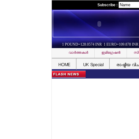
Subscribe :
1 POUND=128.0574 INR 1 EURO=109.878 INR
വാര്‍ത്തകള്‍
ഇമിഗ്രേഷന്‍
സി
HOME
UK Special
രാഷ്ട്രീയ വി