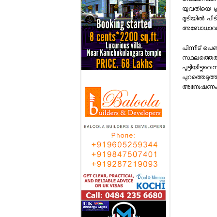
പൊലീസിനോട് 
യുവതിയെ ക്രൂ
മുടിയില്‍ പി
അബോധാവസ്ഥയി
പിന്നീട് പെ
സ്ഥലത്തെത്ത
പൂട്ടിയിട്
പുറത്തെടുത്
അന്വേഷണം ശക