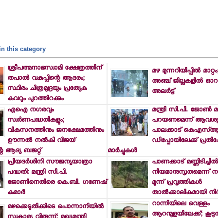
n this category
ശ്രീപത്മനാഭസ്വാമി ക്ഷേത്രത്തിന്
മഴ മുന്നറിയിപ്പില്‍ മാറ്റം
തപാല്‍ വകുപ്പിന്റെ ആദരം;
അഞ്ച് ജില്ലകളില്‍ ഓറഞ
സ്ഥിരം ചിത്രമുദ്രയും പ്രത്യേക
അലര്‍ട്ട്
കവറും പുറത്തിറക്കും
എഐ നഗരവും
മന്ത്രി സി.പി. ജോണ്‍ മാപ
സ്വര്‍ണപദ്ധതികളും;
പറയണമെന്ന് ആവശ്യ
വികസനത്തിനും ജനക്ഷേമത്തിനും
പാലക്കാട് കെഎസ്ആര
ഊന്നല്‍ നല്‍കി വിജയ്
ഡിപ്പോയിലേക്ക് പ്രത
റെ ആദ്യ ബജറ്റ്
മാര്‍ച്ചുകള്‍
പ്രിയദര്‍ശിനി സൗജന്യയാത്രാ
പാണക്കാട് മണ്ണിടിച്ചില്
പദ്ധതി: മന്ത്രി സി.പി.
നിയമാനുസൃതമെന്ന്
ജോണിനെതിരെ കെ.ബി. ഗണേഷ്
മൂന്ന് പ്രവൃത്തികള്‍
കുമാര്‍
താല്‍ക്കാലികമായി നിര്‍
റാന്നിയിലെ വെള്ളം
മഴക്കെടുതിക്കിടെ പൊന്നാനിയില്‍
ആറന്മുളയിലേക്ക്; കൂടു
സ്വകാര്യ വിരുന്ന്; മുഖ്യമന്ത്രി