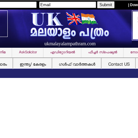
| Dow
ukmalayalampathram.com
നിമ
AskSolicitor
എഡിറ്റോറിയല്‍
ഫീച്ചര്‍ സ്‌പെഷ്യല്‍
നോവ
ചാരം
ഇന്ത്യ/ കേരളം
ഗള്‍ഫ് വാര്‍ത്തകള്‍
Contact US
വി