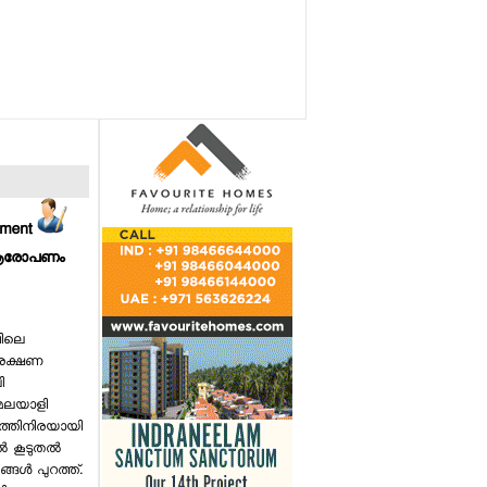
mment
ും ആരോപണം
വിലെ
രക്ഷണ
ി
മലയാളി
നത്തിനിരയായി
‍ കൂടുതല്‍
്ങള്‍ പുറത്ത്.