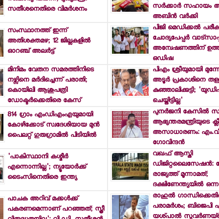
സര്‍ക്കാര്‍ സഹായം ആവശ
സതീശനെതിരെ വിമര്‍ശനം
അബിന്‍ വര്‍ക്കി
പിജി മെഡിക്കല്‍ പരീക്ഷയ
സംസ്ഥാനത്ത് ഇന്ന്
ചോദ്യപേപ്പര്‍ വാട്സാപ്പ
അതിശക്തമഴ; 12 ജില്ലകളില്‍
അന്വേഷണത്തിന് ഉത്തര
ഓറഞ്ച് അലര്‍ട്ട്
ഒഡിഷ
മിനിമം വേതന സമരത്തിനിടെ
പിഎം ശ്രീയുമായി മുന്ന
നഴ്സിനെ മര്‍ദിച്ചെന്ന് പരാതി;
അടൂര്‍ പ്രകാശിനെ തള്
കൊയിലി ആശുപത്രി
കുഞ്ഞാലിക്കുട്ടി; 'യുഡി
ഡോക്ടര്‍ക്കെതിരെ കേസ്
ചെയ്തിട്ടില്ല'
പുനര്‍ജനി കേസില്‍ 
814 ഗ്രാം എംഡിഎംഎയുമായി
ആഭ്യന്തരമന്ത്രിയുടെ ക്ലീന്
കോഴിക്കോട് സ്വദേശിയായ മുന്‍
അസാധാരണം: എം.വി
പൈലറ്റ് ഗുരുഗ്രാമില്‍ പിടിയില്‍
ഗോവിന്ദന്‍
വഖഫ് ആസ്തി
'പാകിസ്ഥാനി കശ്മീര്‍
ഡിജിറ്റലൈസേഷന്‍: 
എന്നൊന്നില്ല'; ന്യൂയോര്‍ക്ക്
രാജ്യത്ത് മൂന്നാമത്;
ടൈംസിനെതിരെ ഇന്ത്യ
ദക്ഷിണേന്ത്യയില്‍ ഒന്
രാഹുല്‍ ഗാന്ധിക്കെതി
പാചക അറിവ് മക്കള്‍ക്ക്
പരാമര്‍ശം; ബിജെപി
പകരണമെന്നാണ് പറഞ്ഞത്; സ്ത്രീ
യശ്പാല്‍ സുവര്‍ണയ്