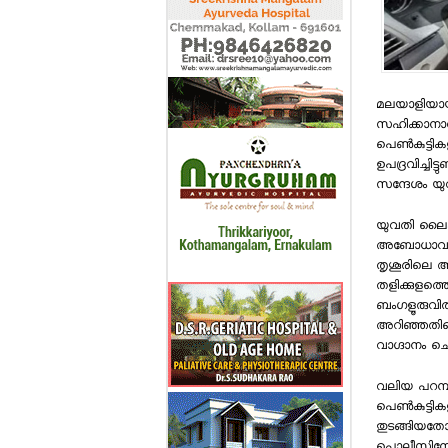
മലയാളിയായ 
സഹിക്കാനാവാത
പെണ്‍കുട്ടി
ഉപദ്രവിച്ചിട
സന്ദേശം യുവ
യുവതി ലൈം
അബോധാവസ്ഥയ
തൃശൂരിലെ ആശു
തളിക്കുളത്തെ
ബംഗളൂരുവില്
അറിഞ്ഞതിനെ
വാഗ്ദാനം ചെ
വലിയ പറമ്പിനു
പെണ്‍കുട്ടി
തുടങ്ങിയതോ