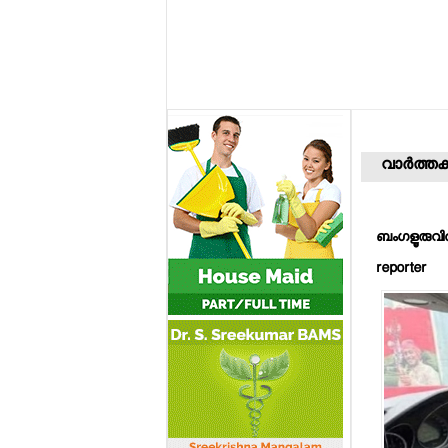
വാര്‍ത്തക
ബംഗളൂരുവില
reporter