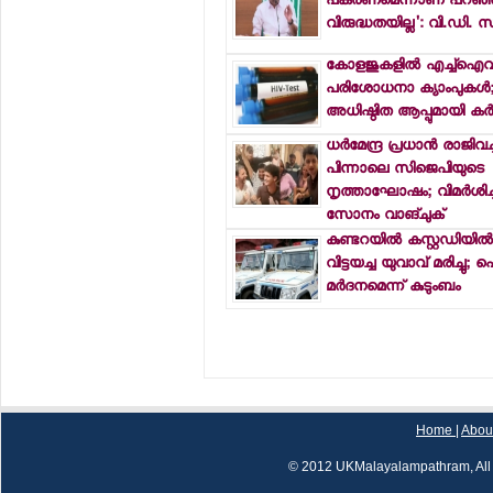
പകരണമെന്നാണ് പറഞ്ഞത്;
വിരുദ്ധതയില്ല': വി.ഡി. 
കോളജുകളില്‍ എച്ച്ഐവ
പരിശോധനാ ക്യാംപുകള്‍; 
അധിഷ്ഠിത ആപ്പുമായി ക
ധര്‍മേന്ദ്ര പ്രധാന്‍ രാജിവച
പിന്നാലെ സിജെപിയുടെ
നൃത്താഘോഷം; വിമര്‍ശിച്ച
സോനം വാങ്ചുക്
കുണ്ടറയില്‍ കസ്റ്റഡിയില്‍
വിട്ടയച്ച യുവാവ് മരിച്ചു;
മര്‍ദനമെന്ന് കുടുംബം
Home
|
Abou
© 2012 UKMalayalampathram, All 