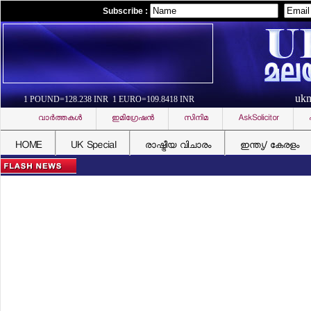
Subscribe :
uk
1 POUND=128.238 INR 1 EURO=109.8418 INR
വാര്‍ത്തകള്‍
ഇമിഗ്രേഷന്‍
സിനിമ
AskSolicitor
HOME
UK Special
രാഷ്ട്രീയ വിചാരം
ഇന്ത്യ/ കേരളം