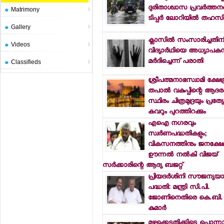
ദുരിതാശ്വാസ പ്രവര്‍ത്തനങ്
Matrimony
ടിപ്പര്‍ ലോറിയില്‍ തഹസില
Gallery
ക്ലാസില്‍ സംസാരിച്ചതിന
Videos
വിദ്യാര്‍ഥിയെ അധ്യാപകന്
മര്‍ദിച്ചെന്ന് പരാതി
Classifieds
ശ്രീപത്മനാഭസ്വാമി ക്ഷേത്
തപാല്‍ വകുപ്പിന്റെ ആദര
സ്ഥിരം ചിത്രമുദ്രയും പ്രത്
കവറും പുറത്തിറക്കും
എഐ നഗരവും
സ്വര്‍ണപദ്ധതികളും;
വികസനത്തിനും ജനക്ഷേമ
ഊന്നല്‍ നല്‍കി വിജയ്
സര്‍ക്കാരിന്റെ ആദ്യ ബജറ്റ്
പ്രിയദര്‍ശിനി സൗജന്യയാ
പദ്ധതി: മന്ത്രി സി.പി.
ജോണിനെതിരെ കെ.ബി.
കുമാര്‍
മഴക്കെടുതിക്കിടെ പൊന്ന