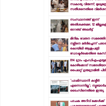
സ്വകാര്യ വിരുന്ന്; മുഖ്യമന്ത
സതീശനെതിരെ വിമര്‍ശ
സംസ്ഥാനത്ത് ഇന്ന്
അതിശക്തമഴ; 12 ജില്ലകളി
ഓറഞ്ച് അലര്‍ട്ട്
മിനിമം വേതന സമരത്തി
നഴ്സിനെ മര്‍ദിച്ചെന്ന് പരാ
കൊയിലി ആശുപത്രി
ഡോക്ടര്‍ക്കെതിരെ കേസ്
814 ഗ്രാം എംഡിഎംഎയു
കോഴിക്കോട് സ്വദേശിയായ
പൈലറ്റ് ഗുരുഗ്രാമില്‍ പിട
'പാകിസ്ഥാനി കശ്മീര്‍
എന്നൊന്നില്ല'; ന്യൂയോര്‍ക്
ടൈംസിനെതിരെ ഇന്ത്യ
പാചക അറിവ് മക്കള്‍ക്ക്