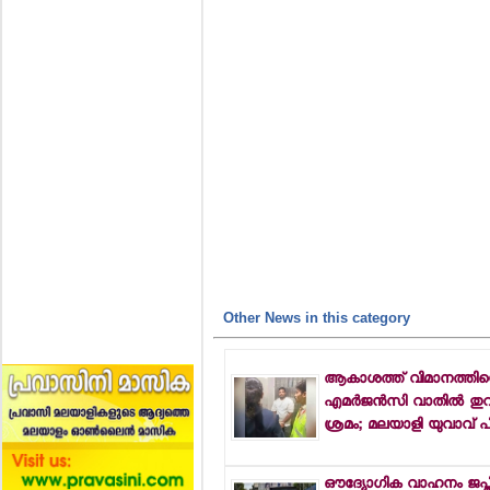
Other News in this category
ആകാശത്ത് വിമാനത്തിന്
എമര്‍ജന്‍സി വാതില്‍ തുറ
ശ്രമം; മലയാളി യുവാവ് പി
ഔദ്യോഗിക വാഹനം ജപ്തി 