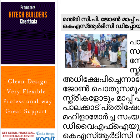
മന്ത്രി സി.പി. ജോണ്‍ മാപ്
കെഎസ്ആര്‍ടിസി ഡിപ്പോയിലേ
പാ
സര
സേ
സ്
അധിക്ഷേപിച്ചെന്നാര
ജോണ്‍ പൊതുസമൂഹ
സ്ത്രീകളോടും മാപ്പ
പാലക്കാട് പ്രതിഷേ
മഹിളാമോര്‍ച്ച സം
ഡിവൈഎഫ്‌ഐയുടെ
കെഎസ്ആര്‍ടിസി ഡി