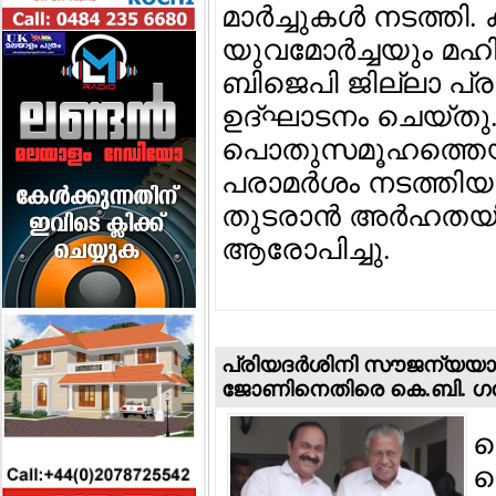
മാര്‍ച്ചുകള്‍ നടത്ത
യുവമോര്‍ച്ചയും മഹിള
ബിജെപി ജില്ലാ പ്രസ
ഉദ്ഘാടനം ചെയ്തു.
പൊതുസമൂഹത്തെയു
പരാമര്‍ശം നടത്തിയ 
തുടരാന്‍ അര്‍ഹതയി
ആരോപിച്ചു.
പ്രിയദര്‍ശിനി സൗജന്യയാത്ര
ജോണിനെതിരെ കെ.ബി. ഗണേ
ക
ക