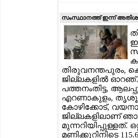
സംസ്ഥാനത്ത് ഇന്ന് അതിശക്
ത
ഇ
സ
ക
തിരുവനന്തപുരം, ക
ജില്ലകളില്‍ ഓറഞ്ച് 
പത്തനംതിട്ട, ആലപ്പു
എറണാകുളം, തൃശൂര്‍,
കോഴിക്കോട്, വയനാട്
ജില്ലകളിലാണ് ഞ
മുന്നറിയിപ്പുള്ളത്. ഒറ
മണിക്കൂറിനിടെ 115.6 മ