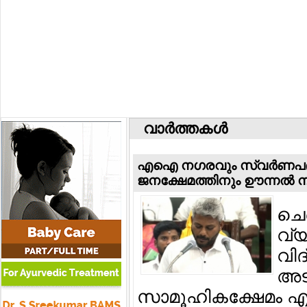
വാര്‍ത്തകള്‍
എഐ നഗരവും സ്വര്‍ണപദ്
ജനക്ഷേമത്തിനും ഊന്നല്‍ നല
ചെന
വ്
വി
അട
സാമൂഹികക്ഷേമം എന്