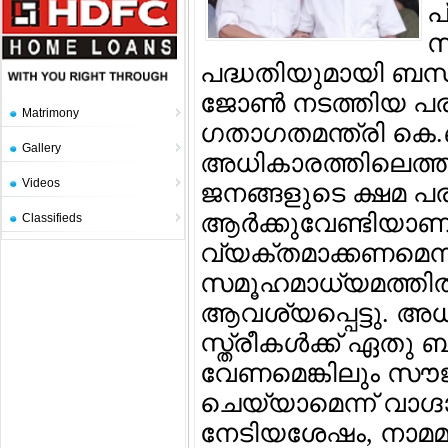
പ
സ
പദ്ധതിയുമായി ബന്ധപ
ജോണ്‍ നടത്തിയ പരാമ
Matrimony
ഗതാഗതമന്ത്രി കെ.ബ
Gallery
അധികാരത്തിലെത്തി 
Videos
ജനങ്ങളുടെ ക്ഷമ പരീക
ആര്‍ക്കുവേണ്ടിയാണ് 
Classifieds
വ്യക്തമാക്കണമെന്
സമൂഹമാധ്യമത്തില്‍ പ
ആവശ്യപ്പെട്ടു. അധ
സ്ത്രീകള്‍ക്ക് ഏതു
വേണമെങ്കിലും സൗ
ചെയ്യാമെന്ന് വാഗ്ദ
നേടിയശേഷം, നാമമ