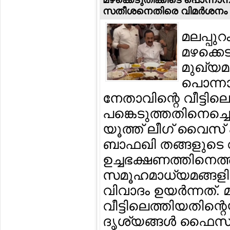
സതീശനെതിരെ വിമര്‍ശനം
മലപ്പു
മഴക്കെ
മുഖ്യമന
പൊന്നാ
നേതാവിന്റെ വീട്ടിലെ 
പങ്കെടുത്തതിനെച്ചൊ
യൂത്ത് ലീഗ് വൈസ്
ബാഫഖി തങ്ങളുടെ വീട്
ഉച്ചഭക്ഷണത്തിനെത്
സമൂഹമാധ്യമങ്ങളില
വിവാദം ഉയര്‍ന്നത്. 
വീട്ടിലെത്തിയതിന്റ
ദൃശ്യങ്ങള്‍ ഫൈസല