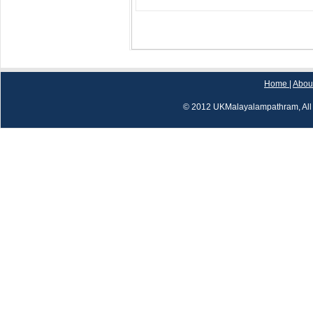
Home
|
Abou
© 2012 UKMalayalampathram, All 