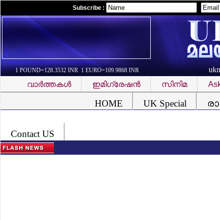
Subscribe :
uk
1 POUND=128.3532 INR 1 EURO=109.9868 INR
വാര്‍ത്തകള്‍
ഇമിഗ്രേഷന്‍
സിനിമ
Ask
Font Problem
HOME
UK Special
രാ
Contact US