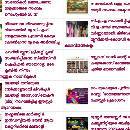
സ്വദേശികള്‍ ഒത്തുചേരുന്നു;
സ്വദേശികള്‍ ഒത്തു ചേരു
മാളക്കാരുടെ സംഗമം
അടൂര്‍ സംഗമം ഒക്ടോബര
സെപ്റ്റംബര്‍ 26 ന്
ബിഎംഎ സംഘടിപ്പിച്ച ഈ
നിയമസഭാ തിരഞ്ഞെടുപ്പിലെ
വിഷു -ഈദ് ആഘോഷങ്
വിജയത്തില്‍ യു.ഡി.എഫ്
വര്‍ണ്ണാഭമായി; മിഴിവേ
നേതൃത്വത്തെ പ്രവാസി കേരള
മ്യൂസിക്കല്‍-കോമഡി 
കോണ്‍ഗ്രസ് യു.കെ അഭിനന്ദിച്ചു
കലാവിരുന്നുകളും
കവന്‍ട്രി ബ്ലൂസ് ക്രിക്കറ്റ് ക്ലബ്
സ്റ്റോക്ക് ഓണ്‍ ട്രെന്റ് 
സംഘടിപ്പിക്കുന്ന സിബിസിസി
കുര്യാക്കോസ് ദേവലയത
ഐപിഎല്‍ ഞായറാഴ്ച; ഒരേ
പുതിയ ഭരണസമിതി
ക്ലബില്‍ നിന്നും
െത്തുക നാല് ടീമുകള്‍
മലയാളി തനിമയുടെ
ഓം യുകെയുടെ പുതിയ 
നേര്‍ക്കാഴ്ചയായി ലിവര്‍പൂള്‍
വെയ്പ്, 'രാമായണോത്സ
മലയാളി അസോസിയേഷന്‍
പോസ്റ്റര്‍ പ്രകാശനം
(ലിമ) സംഘടിപ്പിച്ച ഈസ്റ്റര്‍
ദ് ആഘോഷം
ഇംഗ്ലണ്ടിലെ മാര്‍ക്കറ്റ് &
ഗ്രേറ്റര്‍ മാഞ്ചസ്റ്റര്‍ മ
ഇന്‍ഡസ്ട്രിയല്‍ ടൗണ്‍ ആയ
കമ്മ്യൂണിറ്റിയുടെ ആഭിമുഖ
കെറ്ററിംഗിലെ മലയാളി
നടത്തുന്ന 2026-ലെ വി