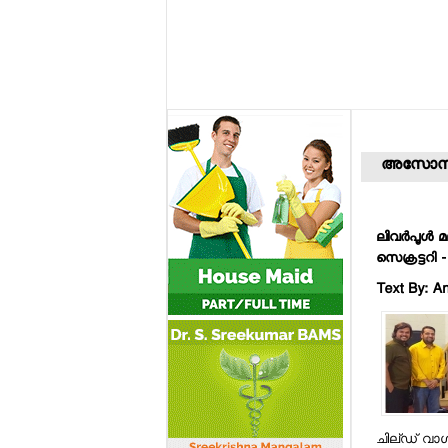
അസോസി
ലിവര്‍പൂള്‍
സെക്രട്ടറി 
Text By: Ani
ചില്ഡ് വാള്‍