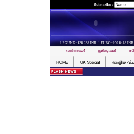
Subscribe :
1 POUND=128.238 INR 1 EURO=109.8418 INR
വാര്‍ത്തകള്‍
ഇമിഗ്രേഷന്‍
സി
HOME
UK Special
രാഷ്ട്രീയ വി