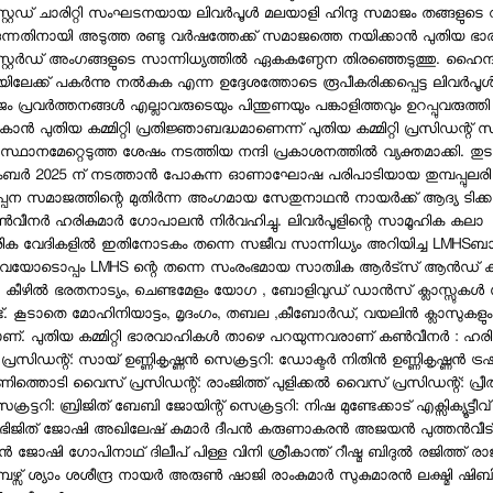
റ്റേഡ് ചാരിറ്റി സംഘടനയായ ലിവര്‍പൂള്‍ മലയാളി ഹിന്ദു സമാജം തങ്ങളു
ുന്നതിനായി അടുത്ത രണ്ടു വര്‍ഷത്തേക്ക് സമാജത്തെ നയിക്കാന്‍ പുതിയ 
്റേര്‍ഡ് അംഗങ്ങളുടെ സാന്നിധ്യത്തില്‍ ഏകകണ്ഠേന തിരഞ്ഞെടുത്തു. ഹൈന്ദവ
ിലേക്ക് പകര്‍ന്നു നല്‍കുക എന്ന ഉദ്ദേശത്തോടെ രൂപീകരിക്കപ്പെട്ട ലിവര്‍പൂള
ം പ്രവര്‍ത്തനങ്ങള്‍ എല്ലാവരുടെയും പിന്തുണയും പങ്കാളിത്തവും ഉറപ്പുവരുത്തി മ
്‍ പുതിയ കമ്മിറ്റി പ്രതിജ്ഞാബദ്ധമാണെന്ന് പുതിയ കമ്മിറ്റി പ്രസിഡന്റ് 
്‍ സ്ഥാനമേറ്റെടുത്ത ശേഷം നടത്തിയ നന്ദി പ്രകാശനത്തില്‍ വ്യക്തമാക്കി. തുടര
റംബര്‍ 2025 ന് നടത്താന്‍ പോകുന്ന ഓണാഘോഷ പരിപാടിയായ തുമ്പപ്പുലരി 
ില്‍പ്പന സമാജത്തിന്റെ മുതിര്‍ന്ന അംഗമായ സേതുനാഥന്‍ നായര്‍ക്ക് ആദ്യ ടിക്ക
വീനര്‍ ഹരികുമാര്‍ ഗോപാലന്‍ നിര്‍വഹിച്ചു. ലിവര്‍പൂളിന്റെ സാമൂഹിക കലാ
ിക വേദികളില്‍ ഇതിനോടകം തന്നെ സജീവ സാന്നിധ്യം അറിയിച്ച LMHS
യോടൊപ്പം LMHS ന്റെ തന്നെ സംരംഭമായ സാത്വിക ആര്‍ട്സ് ആന്‍ഡ് കള്
െ കീഴില്‍ ഭരതനാട്യം, ചെണ്ടമേളം യോഗ , ബോളിവുഡ് ഡാന്‍സ് ക്ലാസ്സുകള്‍
്ട്. കൂടാതെ മോഹിനിയാട്ടം, മൃദംഗം, തബല ,കീബോര്‍ഡ്, വയലിന്‍ ക്ലാസുകളും
ാണ്. പുതിയ കമ്മിറ്റി ഭാരവാഹികള്‍ താഴെ പറയുന്നവരാണ് കണ്‍വീനര്‍ : ഹരിക
സിഡന്റ്: സായ് ഉണ്ണികൃഷ്ണന്‍ സെക്രട്ടറി: ഡോക്ടര്‍ നിതിന്‍ ഉണ്ണികൃഷ്ണന്‍ ട്രഷ
ിത്തൊടി വൈസ് പ്രസിഡന്റ്: രാംജിത്ത് പുളിക്കല്‍ വൈസ് പ്രസിഡന്റ്: പ്രീ
്രട്ടറി: ബ്രിജിത് ബേബി ജോയിന്റ് സെക്രട്ടറി: നിഷ മുണ്ടേക്കാട് എക്സിക്യൂട്ടീവ് ക
 അഭിജിത് ജോഷി അഖിലേഷ് കുമാര്‍ ദീപന്‍ കരുണാകരന്‍ അജയന്‍ പുത്തന്‍വീ
 ജോഷി ഗോപിനാഥ് ദിലീപ് പിള്ള വിനി ശ്രീകാന്ത് റീഷ്മ ബിദുല്‍ രജിത്ത് ര
മ്പേഴ്സ് ശ്യാം ശശീന്ദ്ര നായര്‍ അരുണ്‍ ഷാജി രാംകുമാര്‍ സുകുമാരന്‍ ലക്ഷ്മി ഷിബി