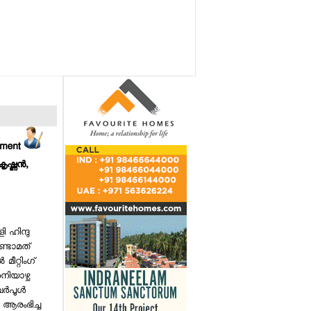
mment
ഷ്ണന്‍,
ി ഹിന്ദു
ണ്ടാമത്
ീറ്റിംഗ്
ിയാഴ്ച
‍പൂള്‍
നം ആരംഭിച്ച