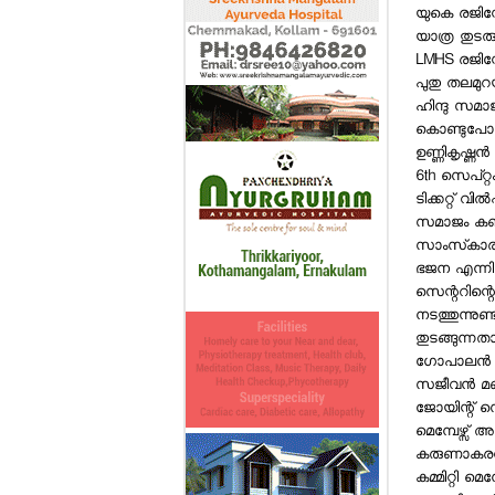
യുകെ രജിസ്
യാത്ര തുടര
LMHS രജിസ്റ
പുതു തലമുറയ
ഹിന്ദു സമാജ
കൊണ്ടുപോകാന
ഉണ്ണികൃഷ്ണന
6th സെപ്റ്
ടിക്കറ്റ് വ
സമാജം കണ്‍
സാംസ്‌കാര
ഭജന എന്നിവ
സെന്ററിന്റ
നടത്തുന്നുണ
തുടങ്ങുന്നത
ഗോപാലന്‍ പ്ര
സജീവന്‍ മണ
ജോയിന്റ് സെക
മെമ്പേഴ്സ്
കരുണാകരന്‍
കമ്മിറ്റി മെ