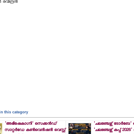
രവീന്ദ്രന്‍
n this category
'അഭിഷേകാഗ്നി' സെക്കന്‍ഡ്
'ചലഞ്ചേഴ്സ് ടോര്‍ബേ' ഒ
സാറ്റര്‍ഡേ കണ്‍വെന്‍ഷന്‍ വെസ്റ്റ്
'ചലഞ്ചേഴ്സ് കപ്പ് 2026' ക്ര