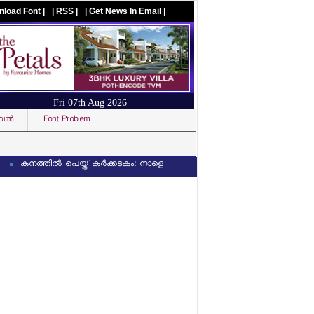
nload Font |
| RSS |
| Get News In Email |
Fri 07th Aug 2026
ല്‍
Font Problem
Visit us on facebook
ത്തില്‍ പെയ്ത് കര്‍ക്കടകം: നാളെയും (8/7/2026) ഏഴ് ജില്ലകളില്‍ ഓറഞ്ച് അലര്‍ട