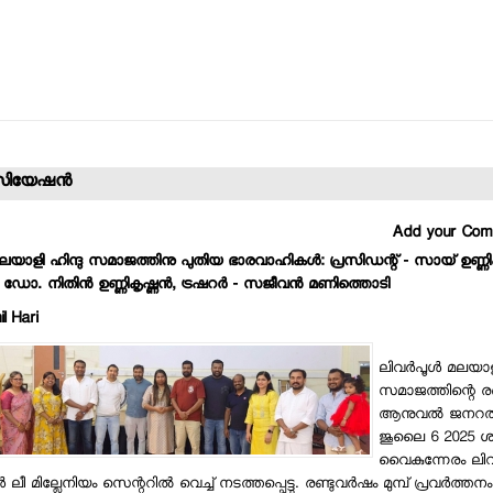
യേഷന്‍
Add your Co
 മലയാളി ഹിന്ദു സമാജത്തിനു പുതിയ ഭാരവാഹികള്‍: പ്രസിഡന്റ് - സായ് ഉണ്ണികൃ
- ഡോ. നിതിന്‍ ഉണ്ണികൃഷ്ണന്‍, ട്രഷറര്‍ - സജീവന്‍ മണിത്തൊടി
l Hari
ലിവര്‍പൂള്‍ മലയാള
സമാജത്തിന്റെ ര
ആനുവല്‍ ജനറല്‍ മ
ജൂലൈ 6 2025 ശന
വൈകുന്നേരം ലിവര്
 ലീ മില്ലേനിയം സെന്ററില്‍ വെച്ച് നടത്തപ്പെട്ടു. രണ്ടുവര്‍ഷം മുമ്പ് പ്രവര്‍ത്ത