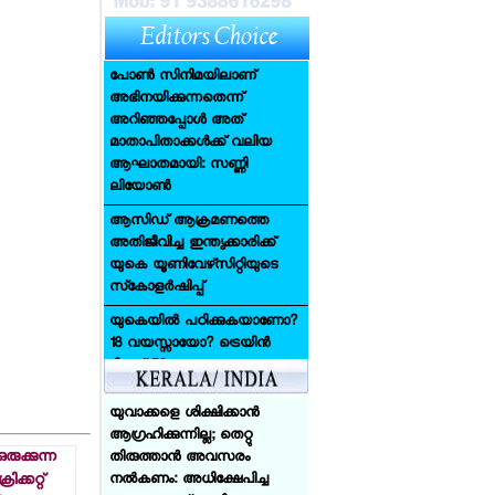
മോഹന്‍ലാലിന്റെ ഭാര്യ
സുചിത്ര
പോണ്‍ സിനിമയിലാണ്
അഭിനയിക്കുന്നതെന്ന്
അറിഞ്ഞപ്പോള്‍ അത്
മാതാപിതാക്കള്‍ക്ക് വലിയ
ആഘാതമായി: സണ്ണി
ലിയോണ്‍
ആസിഡ് ആക്രമണത്തെ
അതിജീവിച്ച ഇന്ത്യക്കാരിക്ക്
യുകെ യൂണിവേഴ്‌സിറ്റിയുടെ
സ്‌കോളര്‍ഷിപ്പ്
ഗ്ലാസ്‌ഗോയിലെ ഗോദയില്‍
യുകെയില്‍ പഠിക്കുകയാണോ?
എതിരാളികളെ മലര്‍ത്തിയടിച്ച്
18 വയസ്സായോ? ട്രെയിന്‍
ഇന്ത്യയുടെ താരങ്ങള്‍ സ്വര്‍ണം
ടിക്കറ്റ് 50 ശതമാനം
നേടി
ഡിസ്‌കൗണ്ട്: സേവര്‍ റെയില്‍
കാര്‍ഡ് നല്‍കാന്‍ യുകെ
യുവാക്കളെ ശിക്ഷിക്കാന്‍
ആഗ്രഹിക്കുന്നില്ല; തെറ്റു
അയര്‍ലന്‍ഡിനായി ചെസില്‍
രുക്കുന്ന
തിരുത്താന്‍ അവസരം
തിളങ്ങി മലയാളി
ിക്കറ്റ്
നല്‍കണം: അധിക്ഷേപിച്ച
സഹോദരങ്ങള്‍; എയ്ഡന്