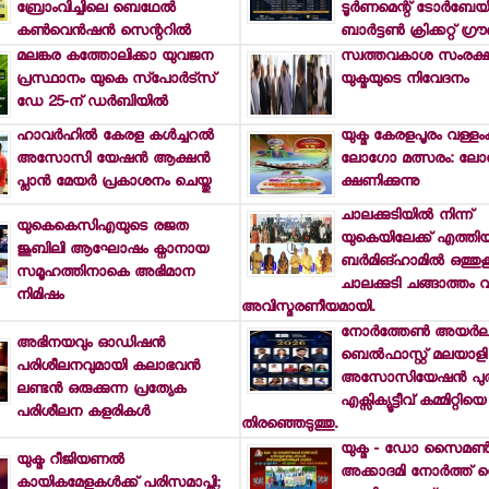
ബ്രോംവിച്ചിലെ ബെഥേല്‍
ടൂര്‍ണമെന്റ് ടോര്‍ബേ
കണ്‍വെന്‍ഷന്‍ സെന്ററില്‍
ബാര്‍ട്ടണ്‍ ക്രിക്കറ്റ് ഗ്രൗ
മലങ്കര കത്തോലിക്കാ യുവജന
സ്വത്തവകാശ സംരക്
പ്രസ്ഥാനം യുകെ സ്പോര്‍ട്സ്
യുക്മയുടെ നിവേദനം
ഡേ 25-ന് ഡര്‍ബിയില്‍
ഹാവര്‍ഹില്‍ കേരള കള്‍ച്ചറല്‍
യുക്മ കേരളപൂരം വള്ളം
അസോസി യേഷന്‍ ആക്ഷന്‍
ലോഗോ മത്സരം: ലോ
പ്ലാന്‍ മേയര്‍ പ്രകാശനം ചെയ്തു
ക്ഷണിക്കുന്നു
ചാലക്കുടിയില്‍ നിന്ന്
യുകെകെസിഎയുടെ രജത
യുകെയിലേക്ക് എത്തിയ
ജൂബിലി ആഘോഷം ക്നാനായ
ബര്‍മിങ്ഹാമില്‍ ഒത്തുകൂ
സമൂഹത്തിനാകെ അഭിമാന
ചാലക്കുടി ചങ്ങാത്തം 
നിമിഷം
അവിസ്മരണീയമായി.
നോര്‍ത്തേണ്‍ അയര്‍
അഭിനയവും ഓഡിഷന്‍
ബെല്‍ഫാസ്റ്റ് മലയാളി
പരിശീലനവുമായി കലാഭവന്‍
അസോസിയേഷന്‍ പു
ലണ്ടന്‍ ഒരുക്കുന്ന പ്രത്യേക
എക്സിക്യൂട്ടീവ് കമ്മിറ്റിയെ
പരിശീലന കളരികള്‍
തിരഞ്ഞെടുത്തു.
യുക്മ - ഡോ സൈമണ്
യുക്മ റീജിയണല്‍
അക്കാദമി നോര്‍ത്ത് വെസ
കായികമേളകള്‍ക്ക് പരിസമാപ്തി;