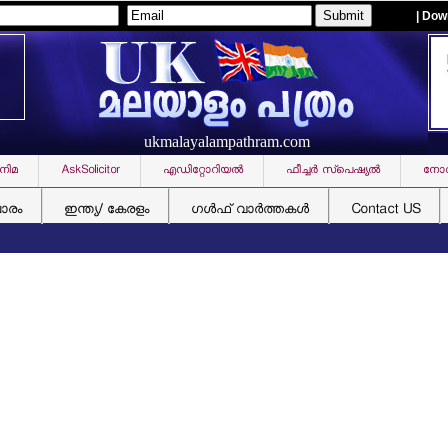
| Dow
ukmalayalampathram.com
നിമ
AskSolicitor
എഡിറ്റോറിയല്‍
ഫീച്ചര്‍ സ്‌പെഷ്യല്‍
നോവ
ചാരം
ഇന്ത്യ/ കേരളം
ഗള്‍ഫ് വാര്‍ത്തകള്‍
Contact US
കന