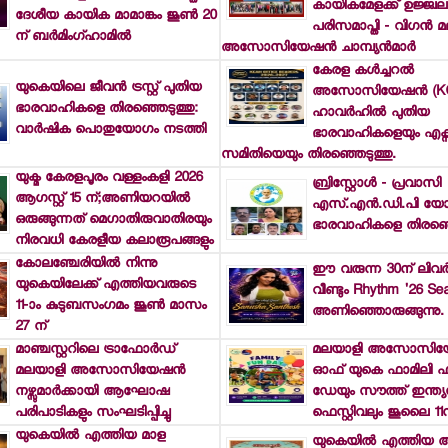
കായികമേളക്ക് ഉജ്ജ്വല
ദേശീയ കായിക മാമാങ്കം ജൂണ്‍ 20
പരിസമാപ്തി - വിഗന്‍ 
ന് ബര്‍മിംഗ്ഹാമില്‍
അസോസിയേഷന്‍ ചാമ്പ്യന്‍മാര്‍
കേരള കള്‍ച്ചറല്‍
യുകെയിലെ ജീവന്‍ ട്രസ്റ്റ് പുതിയ
അസോസിയേഷന്‍ (K
ഭാരവാഹികളെ തിരഞ്ഞെടുത്തു:
ഹാവര്‍ഹില്‍ പുതിയ
വാര്‍ഷിക പൊതുയോഗം നടത്തി
ഭാരവാഹികളെയും എക്സിക്യ
സമിതിയെയും തിരഞ്ഞെടുത്തു.
യുക്മ കേരളപൂരം വള്ളംകളി 2026
ബ്രിസ്റ്റോള്‍ - പ്രവാസി
ആഗസ്റ്റ് 15 ന്;അണിയറയില്‍
എസ്.എന്‍.ഡി.പി യോ
ഒരുങ്ങുന്നത് മെഗാതിരുവാതിരയും
ഭാരവാഹികളെ തിരഞ്ഞെ
നിരവധി കേരളീയ കലാരൂപങ്ങളും
കോലഞ്ചേരിയില്‍ നിന്നു
ഈ വരുന്ന 30ന് ലിവര്‍പ
യുകെയിലേക്ക് എത്തിയവരുടെ
വീണ്ടും Rhythm '26 Se
11-ാം കുടുബസംഗമം ജൂണ്‍ മാസം
അണിഞ്ഞൊരുങ്ങുന്നു.
27 ന്
മാഞ്ചസ്റ്ററിലെ ട്രാഫോര്‍ഡ്
മലയാളി അസോസിയേ
മലയാളി അസോസിയേഷന്‍
ഓഫ് യുകെ ഫാമിലി ഫ
നഴ്സുമാര്‍ക്കായി ആഘോഷ
ഡേയും സൗത്ത് ഇന്ത്യന
പരിപാടികളും സംഘടിപ്പിച്ചു
ഫെസ്റ്റിവലും ജൂലൈ 11ന
യുകെയില്‍ എത്തിയ മാള
യുകെയില്‍ എത്തിയ അട