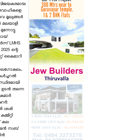
ടെ വിജയകരമായ
ഭാരവാഹികളെ
 മൂല്യങ്ങള്‍
്‍ മലയാളി
ുന്നോട്ടു
സായ്
്‍ന്ന് LMHS
2025 ന്റെ
റ്റ് കൈമാറി
ബാലഗോകുലം,
‍ച്ചറല്‍
 സ്ഥിരമായി
 ഉടന്‍ തന്നെ
ുമാര്‍
റര്‍:
തി ശശി
മ്മിറ്റി
ട് കല
വിസ്മയയുടെ ആദ്യ സിനിമ
ാജന്‍ സബ്
കണ്ട ശേഷം സംവിധായകന് 3
ന്‍
ലക്ഷത്തിന്റെ വാച്ച് സമ്മാനിച്ച്