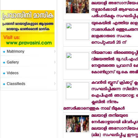
മലയാളി അസോസിയേഷന
നഴ്സുമാര്‍ക്കായി ആഘോ
പരിപാടികളും സംഘടിപ്പിച്ച
യുകെയില്‍ എത്തിയ മാള
സ്വദേശികള്‍ ഒത്തുചേരുന്ന
മാളക്കാരുടെ സംഗമം
സെപ്റ്റംബര്‍ 26 ന്
Matrimony
നിയമസഭാ തിരഞ്ഞെടുപ്പ
വിജയത്തില്‍ യു.ഡി.എഫ്
Gallery
നേതൃത്വത്തെ പ്രവാസി ക
കോണ്‍ഗ്രസ് യു.കെ അഭിനന്
Videos
കവന്‍ട്രി ബ്ലൂസ് ക്രിക്കറ്റ് ക്
Classifieds
സംഘടിപ്പിക്കുന്ന സിബി
ഐപിഎല്‍ ഞായറാഴ്ച; 
ക്ലബില്‍ നിന്നും
മത്സരിക്കാനെത്തുക നാല് ടീമുകള്‍
മലയാളി തനിമയുടെ
നേര്‍ക്കാഴ്ചയായി ലിവര്‍പൂള്
മലയാളി അസോസിയേഷന
(ലിമ) സംഘടിപ്പിച്ച ഈസ്റ്റ