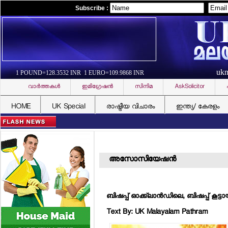
Subscribe :
uk
1 POUND=128.3532 INR 1 EURO=109.9868 INR
വാര്‍ത്തകള്‍
ഇമിഗ്രേഷന്‍
സിനിമ
AskSolicitor
HOME
UK Special
രാഷ്ട്രീയ വിചാരം
ഇന്ത്യ/ കേരളം
അസോസിയേഷന്‍
ബിഷപ്പ് ഓക്ക്‌ലാന്‍ഡിലെ, ബിഷപ്പ് കൂ
Text By: UK Malayalam Pathram