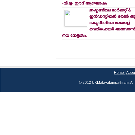
-വിഷു- ഈദ് ആഘോഷം
ഇംഗ്ലണ്ടിലെ മാര്‍ക്കറ്റ് &
ഇന്‍ഡസ്ട്രിയല്‍ ടൗണ്‍
കെറ്ററിംഗിലെ മലയാളി
വെല്‍ഫെയര്‍ അസോസ
നവ നേതൃത്വം.
Home
|
Abou
© 2012 UKMalayalampathram, All 