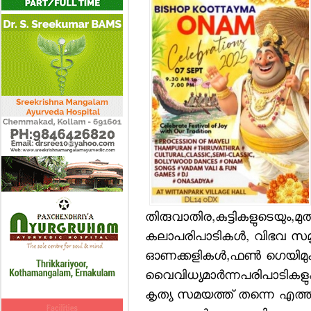
തിരുവാതിര,കുട്ടികളുടെയും,മു
കലാപരിപാടികള്‍, വിഭവ സമ
ഓണക്കളികള്‍,ഫണ്‍ ഗെയിമു
വൈവിധ്യമാര്‍ന്നപരിപാടികളുംആയ
കൃത്യ സമയത്ത് തന്നെ എത്തി ച