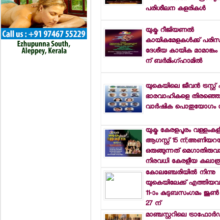
പരിശീലന കളരികള്‍
യുക്മ റീജിയണല്‍
കായികമേളകള്‍ക്ക് പരിസമ
ദേശീയ കായിക മാമാങ്കം 
ന് ബര്‍മിംഗ്ഹാമില്‍
യുകെയിലെ ജീവന്‍ ട്രസ്റ്റ്
ഭാരവാഹികളെ തിരഞ്ഞെടു
വാര്‍ഷിക പൊതുയോഗം ന
യുക്മ കേരളപൂരം വള്ളംകള
ആഗസ്റ്റ് 15 ന്;അണിയറയ
ഒരുങ്ങുന്നത് മെഗാതിരുവ
നിരവധി കേരളീയ കലാരൂ
കോലഞ്ചേരിയില്‍ നിന്നു
യുകെയിലേക്ക് എത്തിയവ
11-ാം കുടുബസംഗമം ജൂണ്
27 ന്
മാഞ്ചസ്റ്ററിലെ ട്രാഫോര്‍