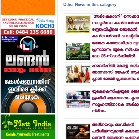
Other News in this category
'അഭിഷേകാഗ്നി' സെക്കന്
സാറ്റര്‍ഡേ കണ്‍വെന്‍ഷന്‍
ബ്രോംവിച്ചിലെ ബെഥേല്‍
കണ്‍വെന്‍ഷന്‍ സെന്ററില
മലങ്കര കത്തോലിക്കാ യ
പ്രസ്ഥാനം യുകെ സ്പോര്
ഡേ 25-ന് ഡര്‍ബിയില്‍
ഹാവര്‍ഹില്‍ കേരള കള്‍ച്
അസോസി യേഷന്‍ ആക്ഷ
പ്ലാന്‍ മേയര്‍ പ്രകാശനം ച
യുകെകെസിഎയുടെ രജ
ജൂബിലി ആഘോഷം ക്നാ
സമൂഹത്തിനാകെ അഭിമ
നിമിഷം
അഭിനയവും ഓഡിഷന്‍
പരിശീലനവുമായി കലാഭവ
ലണ്ടന്‍ ഒരുക്കുന്ന പ്രത്യേ