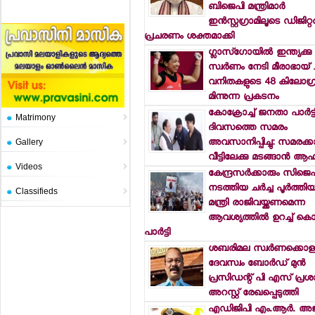
ബിജെപി മന്ത്രിമാര്‍
ഇന്‍സ്റ്റഗ്രാമിലൂടെ ഡിജിറ്റ
പ്രചരണം ശക്തമാക്കി
ഗ്ലാസ്ഗോയില്‍ ഇന്ത്യക്കു
സ്വര്‍ണം നേടി മീരാഭായ് 
വനിതകളുടെ 48 കിലോഗ്രാ
മിന്നുന്ന പ്രകടനം
കോക്രോച്ച് ജനതാ പാര്‍ട്ട
Matrimony
ദിവസത്തെ സമരം
അവസാനിപ്പിച്ചു: സമരക്
Gallery
വീട്ടിലേക്കു മടങ്ങാന്‍ ആ
Videos
കേന്ദ്രസര്‍ക്കാരും സിജെ
നടത്തിയ ചര്‍ച്ച പൂര്‍ത്തി
Classifieds
മന്ത്രി രാജിവയ്ക്കണമെന്ന
ആവശ്യത്തില്‍ ഉറച്ച് കൊക്
പാര്‍ട്ടി
ശബരിമല സ്വര്‍ണക്കൊള്
ദേവസ്വം ബോര്‍ഡ് മുന്‍
പ്രസിഡന്റ് പി എസ് പ്രശാ
അറസ്റ്റ് രേഖപ്പെടുത്തി
എഡിജിപി എം.ആര്‍. അജ