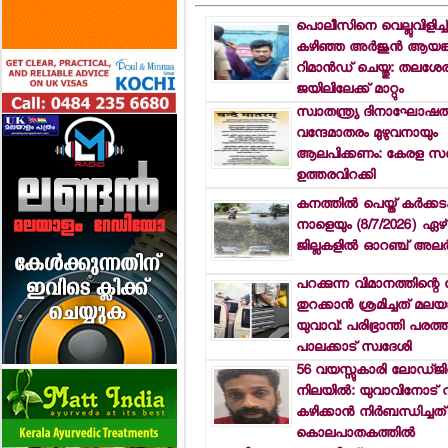
പൊലീസിനെ വെല്ലുവിളിച്ച്
കഴിഞ്ഞ അര്‍ജുന്‍ ആയങ്
റിമാന്‍ഡ് ചെയ്തു: തലശ
ജയിലിലേക്ക് മാറ്റും
സ്വാതന്ത്ര്യ ദിനാഘോഷത്
വന്ദേമാതരം മുഴുവനായും
ആലപിക്കണം: കേരള സര്‍ക
ഉത്തരവിറക്കി
കനത്തില്‍ പെയ്ത് കര്‍ക്ക
നാളെയും (8/7/2026) ഏഴ്
ജില്ലകളില്‍ ഓറഞ്ച് അലര്‍ട്
പറക്കുന്ന വിമാനത്തിന്റെ
തുറക്കാന്‍ ശ്രമിച്ചത് മലയ
യുവാവ്: പരിഭ്രാന്തി പരത്
പാലക്കാട് സ്വദേശി
56 വയസ്സുകാരി ലോഡ്ജില്
നിലയില്‍: യുവാവിനോട്
കഴിക്കാന്‍ നിര്‍ബന്ധിച്ചത്
കൊലപാതകത്തില്‍