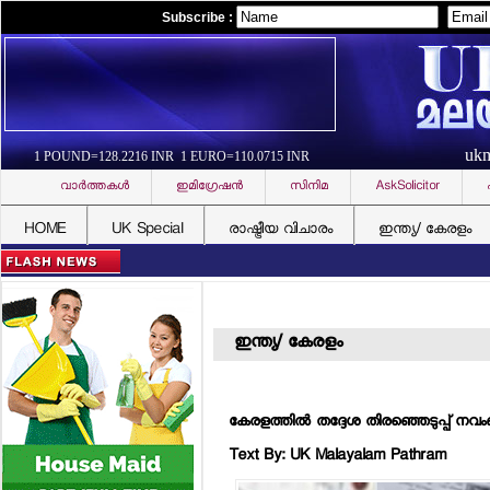
Subscribe :
uk
1 POUND=128.2216 INR 1 EURO=110.0715 INR
വാര്‍ത്തകള്‍
ഇമിഗ്രേഷന്‍
സിനിമ
AskSolicitor
HOME
UK Special
രാഷ്ട്രീയ വിചാരം
ഇന്ത്യ/ കേരളം
ഇന്ത്യ/ കേരളം
കേരളത്തില്‍ തദ്ദേശ തിരഞ്ഞെടുപ്പ് നവ
Text By: UK Malayalam Pathram