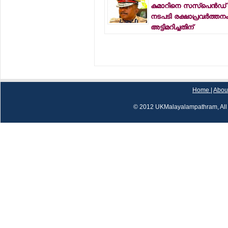
കുമാറിനെ സസ്പെന്‍ഡ് ച
നടപടി രക്ഷാപ്രവര്‍ത്ത
അട്ടിമറിച്ചതിന്
Home
|
Abou
© 2012 UKMalayalampathram, All 