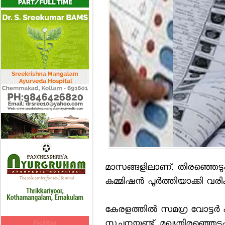
മാസങ്ങളിലാണ്. തിരഞ്ഞെടുപ്
കമ്മിഷന്‍ പൂര്‍ത്തിയാക്കി
കേരളത്തില്‍ സമഗ്ര വോട്ടര്‍ പ
സൂചനയുണ്ട്. മുഖ്യതിരഞ്ഞെടു