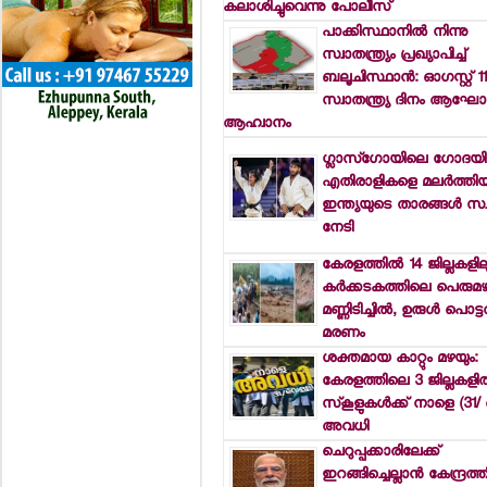
കലാശിച്ചുവെന്നു പോലീസ്
പാക്കിസ്ഥാനില്‍ നിന്നു
സ്വാതന്ത്ര്യം പ്രഖ്യാപിച്ച്
ബലൂചിസ്ഥാന്‍: ഓഗസ്റ്റ് 11
സ്വാതന്ത്ര്യ ദിനം ആഘോഷ
ആഹ്വാനം
ഗ്ലാസ്‌ഗോയിലെ ഗോദയില
എതിരാളികളെ മലര്‍ത്തിയടി
ഇന്ത്യയുടെ താരങ്ങള്‍ സ്
നേടി
കേരളത്തില്‍ 14 ജില്ലകളില
കര്‍ക്കടകത്തിലെ പെരുമഴ
മണ്ണിടിച്ചില്‍, ഉരുള്‍ പൊട്ട
മരണം
ശക്തമായ കാറ്റും മഴയും:
കേരളത്തിലെ 3 ജില്ലകളില
സ്‌കൂളുകള്‍ക്ക് നാളെ (31/
അവധി
ചെറുപ്പക്കാരിലേക്ക്
ഇറങ്ങിച്ചെല്ലാന്‍ കേന്ദ്രത