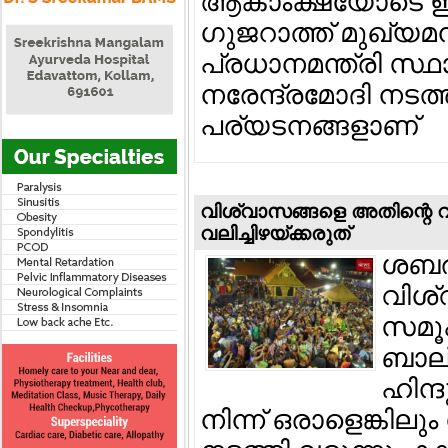
ആകാംക്ഷയോടെ ഇന്ത
ഗുജറാത്ത് മുഖ്യമന്
പ്രധാനമന്ത്രി സ്ഥ
നരേന്ദ്രമോദി നടത
പര്യടനങ്ങളാണ്
വിശ്വാസങ്ങളെ അതിന്റെ വഴിക
വലിച്ചിഴയ്ക്കരുത്
ശബര
വിശ്
സമൂഹ
ബാല്
ഹിന്ദ
നിന്ന് ഒരാളെങ്കില