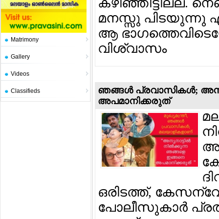
കഴിഞ്ഞിട്ടില്ല. നെ
മനസ്സു പിടയുന്നു 
ആ ഭാഗത്തെവിടെയോ
Matrimony
വിശ്വാസം
Gallery
Videos
ഞങ്ങള്‍ പ്രവാസികള്‍; അന്
Classifieds
അപമാനിക്കരുത്
മല
നി
അധ
കേ
ദി
ഒരിടത്ത്, കേസന്വേഷ
പോലീസുകാര്‍ പ്രതിയ