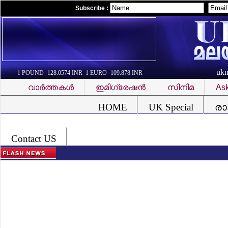
Subscribe :
uk
1 POUND=128.0574 INR 1 EURO=109.878 INR
വാര്‍ത്തകള്‍
ഇമിഗ്രേഷന്‍
സിനിമ
Ask
Font Problem
HOME
UK Special
രാ
Contact US