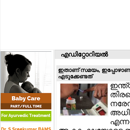
എഡിറ്റോറിയല്‍
ഇതാണ് സമയം, ഇപ്പോഴാണ് ഇന
എടുക്കേണ്ടത്
ഇന്ത്
തിരഞ്
നരേന്
അധിക
എന്ന