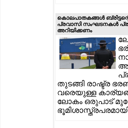
കൊലപാതകങ്ങള്‍ ബ്രിട്ടന്റെ 
പ്രവാസി സംഘടനകള്‍ പ്ര
അറിയിക്കണം
ലോ
ഭര
നാ
അച
പ്
തുടങ്ങി രാഷ്ട്ര ഭര
വരെയുള്ള കാര്യങ്ങ
ലോകം ഒരുപാട് മുന്നോട
ഭൂമിശാസ്ത്രപരമായ