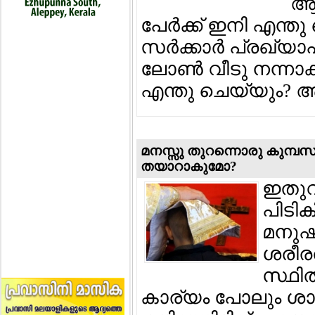
ആശ
പേര്‍ക്ക് ഇനി എന്
സര്‍ക്കാര്‍ പ്രഖ്യ
ലോണ്‍ വീടു നന്നാക്ക
എന്തു ചെയ്യും? 
മനസ്സു തുറന്നൊരു കുമ്പസ
തയാറാകുമോ?
ഇതുവ
പിടി
മനുഷ്
ശരീരത
സ്ഥിത
കാര്യം പോലും ശാസ