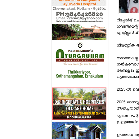
റിപ്പോര്‍ട്ട്
ഗവണ്‍മെന്റ്
എക്സ്‌ക്ലൂസീവ് 
നിയന്ത്രിത 
അന്താരാഷ്ട
നല്‍കുമ്പോള
ഭരണകൂടം ഈ ല
വ്യക്തമാക്കുന്
2025-ല്‍ വെ
2025 ഓഗസ്റ്റ
അയച്ചതായി 
ഏകദേശം $200
ഇസ്രയേലിന് 
ഉപരോധ ആവശ്