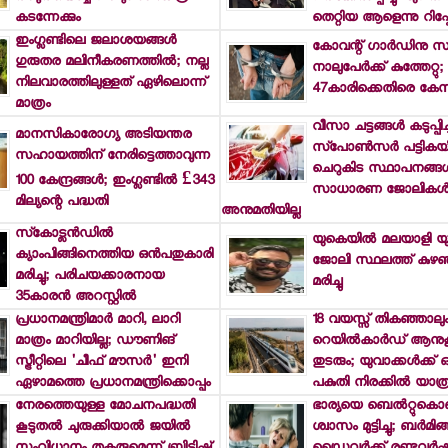
കടന്നേക്കും
തെറ്റിയ ആളെന്നു റിപ്പോര്
ഇംഗ്ലണ്ടിലെ ജലാശയങ്ങള്‍
കോവന്റ് ഗാര്‍ഡിനു സ
ഗുരുതര മലിനീകരണത്തില്‍; നല്ല
നാലുപേര്‍ക്ക് കുത്തേറ്റു;
നിലവാരത്തിലുള്ളത് ഏഴിലൊന്ന്
47കാരിക്കെതിരെ കേസ
മാത്രം
വീസാ ചട്ടങ്ങള്‍ കടുപ്പിച്ചിട
മാനസികാരോഗ്യ അടിയന്തര
സ്‌പോണ്‍സര്‍ പട്ടികയി
സഹായത്തിന് നേരിട്ടെത്താവുന്ന
ചെറുകിട സ്ഥാപനങ്ങള്
100 കേന്ദ്രങ്ങള്‍; ഇംഗ്ലണ്ടില്‍ £343
സാധാരണ ജോലികള്‍ക
മില്യന്റെ പദ്ധതി
അനുമതിയില്ല
സ്‌കോട്ലന്‍ഡില്‍
യുകെയില്‍ മലയാളി യ
ക്യാംപിങ്ങിനെത്തിയ ഒന്‍പതുകാരി
ജോലി സ്ഥലത്ത് കുഴഞ
മരിച്ചു; പരിചയക്കാരനായ
മരിച്ചു
35കാരന്‍ അറസ്റ്റില്‍
പ്രധാനമന്ത്രിമാര്‍ മാറി, ലാറി
18 വയസ്സ് തികഞ്ഞാലു
മാത്രം മാറിയില്ല; ഡൗണിങ്
റെയില്‍കാര്‍ഡ് ആനുകൂ
സ്ട്രീറ്റിലെ 'ചീഫ് മൗസര്‍' ഇനി
തുടരും; യുവാക്കള്‍ക്ക് 
ഏഴാമത്തെ പ്രധാനമന്ത്രിക്കൊപ്പം
പകുതി നിരക്കില്‍ യാത്
നേരത്തെയുള്ള മോചനപദ്ധതി
ഭാര്യയെ ബെല്‍റ്റുകൊണ്ട് 
കൂടുതല്‍ ചുരുക്കിയാല്‍ ജയില്‍
ശ്വാസം മുട്ടിച്ചു; ബര്‍മി