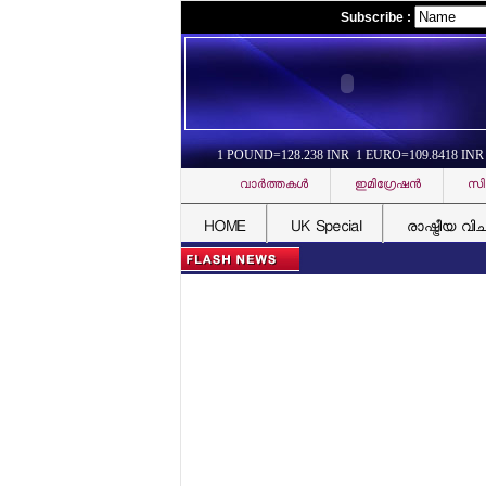
Subscribe :
1 POUND=128.238 INR 1 EURO=109.8418 INR
വാര്‍ത്തകള്‍
ഇമിഗ്രേഷന്‍
സി
HOME
UK Special
രാഷ്ട്രീയ വി