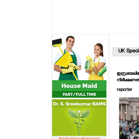
UK Speci
ഇസ്രയേലിലേ
നിരീക്ഷണത്ത
reporter