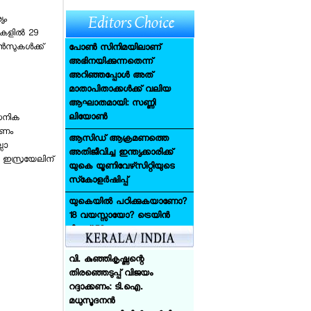
സുചിത്ര
യം
പോണ്‍ സിനിമയിലാണ്
കളില്‍ 29
അഭിനയിക്കുന്നതെന്ന്
സുകള്‍ക്ക്
അറിഞ്ഞപ്പോള്‍ അത്
മാതാപിതാക്കള്‍ക്ക് വലിയ
ആഘാതമായി: സണ്ണി
ലിയോണ്‍
ആസിഡ് ആക്രമണത്തെ
സൈനിക
അതിജീവിച്ച ഇന്ത്യക്കാരിക്ക്
രണം
യുകെ യൂണിവേഴ്‌സിറ്റിയുടെ
ലാ
സ്‌കോളര്‍ഷിപ്പ്
 ഇസ്രയേലിന്
കേരളത്തില്‍ 14 ജില്ലകളിലും
യുകെയില്‍ പഠിക്കുകയാണോ?
കര്‍ക്കടകത്തിലെ പെരുമഴ:
18 വയസ്സായോ? ട്രെയിന്‍
മണ്ണിടിച്ചില്‍, ഉരുള്‍ പൊട്ടല്‍: 3
ടിക്കറ്റ് 50 ശതമാനം
മരണം
ഡിസ്‌കൗണ്ട്: സേവര്‍ റെയില്‍
കാര്‍ഡ് നല്‍കാന്‍ യുകെ
വി. കുഞ്ഞികൃഷ്ണന്റെ
തിരഞ്ഞെടുപ്പ് വിജയം
അയര്‍ലന്‍ഡിനായി ചെസില്‍
റദ്ദാക്കണം: ടി.ഐ.
തിളങ്ങി മലയാളി
മധുസൂദനന്‍
സഹോദരങ്ങള്‍; എയ്ഡന്
ഹൈക്കോടതിയില്‍ ഹര്‍ജി
കിരീടം, എയ്ഞ്ചലിന് രണ്ടാം
നല്‍കി
സ്ഥാനം