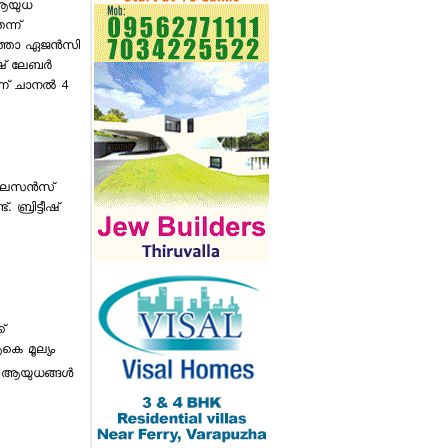
 ആയുധ
ന്ന്
്താ ഏജന്‍സി
ീഷ് ലേബര്‍
ന് ചാനല്‍ 4
 ലൈസന്‍സ്
്രിട്ടീഷ്
്
കെ മൂല്യം
വിസ്മയയുടെ ആദ്യ സിനിമ
ള ആയുധങ്ങള്‍
കണ്ട ശേഷം സംവിധായകന് 3
ലക്ഷത്തിന്റെ വാച്ച് സമ്മാനിച്ച്
മോഹന്‍ലാലിന്റെ ഭാര്യ