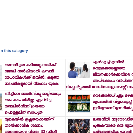
n this category
എന്‍എച്ച്എസില്‍
അനധികൃത കുടിയേറ്റക്കാര്‍ക്ക്
വെള്ളക്കാരല്ലാത്ത
ജോലി നല്‍കിയാല്‍ കമ്പനി
ജീവനക്കാര്‍ക്കെതിരെ
മേധാവികള്‍ക്ക് ജയില്‍; കടുത്ത
അധിക്ഷേപം വര്‍ധിക്കുന്
നടപടികളുമായി റിഫോം യുകെ
റിപ്പോര്‍ട്ടുമായി റേഡിയോഗ്രാഫേഴ്സ്
ബീച്ചിലെ ബാര്‍ബിക്യൂ മാറ്റിയാലും
റെക്കോര്‍ഡ് ചൂടും മഴക്ക
അപകടം തീരില്ല; ചൂടുപിടിച്ച
യുകെയില്‍ വിളവെടുപ്പ
മണലില്‍നിന്ന് ഗുരുതര
ഇടിയുമെന്ന് മുന്നറിയിപ്പ
പൊള്ളലിന് സാധ്യത
യുകെയില്‍ ഉഷ്ണതരംഗത്തിന്
ലണ്ടനില്‍ നടുറോഡില്
താല്‍ക്കാലിക ശമനം;
പുരുഷന്മാരെ ഒരു യുവത
അടുത്തയാഴ്ച വീണ്ടും 30 ഡിഗ്രി
പരിക്കേല്‍പ്പിച്ചു: യു