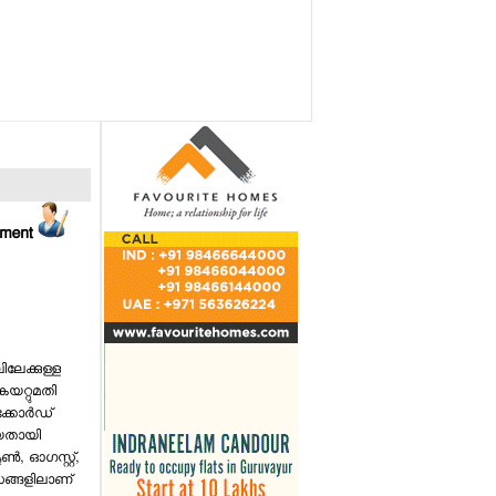
mment
ലേക്കുള്ള
കയറ്റുമതി
്കോര്‍ഡ്
യതായി
ണ്‍, ഓഗസ്റ്റ്,
സങ്ങളിലാണ്