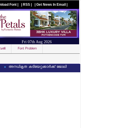
nload Font |
| RSS |
| Get News In Email |
Fri 07th Aug 2026
ല്‍
Font Problem
Visit us on facebook
ികൃത കുടിയേറ്റക്കാര്‍ക്ക് ജോലി നല്‍കിയാല്‍ കമ്പനി മേധാവികള്‍ക്ക് ജയില്