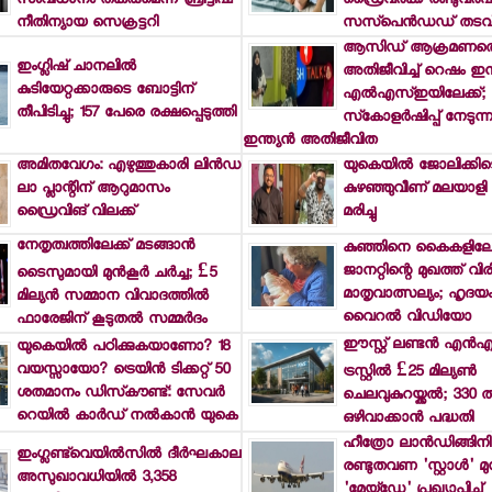
സംവിധാനം തകരുമെന്ന് ബ്രിട്ടിഷ്
ഡ്രൈവര്‍ക്ക് രണ്ടുവര്‍
നീതിന്യായ സെക്രട്ടറി
സസ്‌പെന്‍ഡഡ് തടവ
ആസിഡ് ആക്രമണത്
ഇംഗ്ലിഷ് ചാനലില്‍
അതിജീവിച്ച് റെഷം ഇന
കുടിയേറ്റക്കാരുടെ ബോട്ടിന്
എല്‍എസ്ഇയിലേക്ക്; ച
തീപിടിച്ചു; 157 പേരെ രക്ഷപ്പെടുത്തി
സ്‌കോളര്‍ഷിപ്പ് നേടുന
ഇന്ത്യന്‍ അതിജീവിത
അമിതവേഗം: എഴുത്തുകാരി ലിന്‍ഡ
യുകെയില്‍ ജോലിക്കിട
ലാ പ്ലാന്റിന് ആറുമാസം
കുഴഞ്ഞുവീണ് മലയാളി 
ഡ്രൈവിങ് വിലക്ക്
മരിച്ചു
നേതൃത്വത്തിലേക്ക് മടങ്ങാന്‍
കുഞ്ഞിനെ കൈകളിലേറ്റ
ജാനറ്റിന്റെ മുഖത്ത് വി
ടൈസുമായി മുന്‍കൂര്‍ ചര്‍ച്ച; £5
മാതൃവാത്സല്യം; ഹൃദയം 
മില്യന്‍ സമ്മാന വിവാദത്തില്‍
വൈറല്‍ വിഡിയോ
ഫാരേജിന് കൂടുതല്‍ സമ്മര്‍ദം
ഈസ്റ്റ് ലണ്ടന്‍ എന്‍എ
യുകെയില്‍ പഠിക്കുകയാണോ? 18
വയസ്സായോ? ട്രെയിന്‍ ടിക്കറ്റ് 50
ട്രസ്റ്റില്‍ £25 മില്യണ്‍
ശതമാനം ഡിസ്‌കൗണ്ട്: സേവര്‍
ചെലവുകുറയ്ക്കല്‍; 330 
റെയില്‍ കാര്‍ഡ് നല്‍കാന്‍ യുകെ
ഒഴിവാക്കാന്‍ പദ്ധതി
ഹീത്രോ ലാന്‍ഡിങ്ങിന
ഇംഗ്ലണ്ട്‌വെയില്‍സില്‍ ദീര്‍ഘകാല
രണ്ടുതവണ 'സ്റ്റാള്‍' മുന്
അസുഖാവധിയില്‍ 3,358
'മേയ്ഡേ' പ്രഖ്യാപിച്ച്