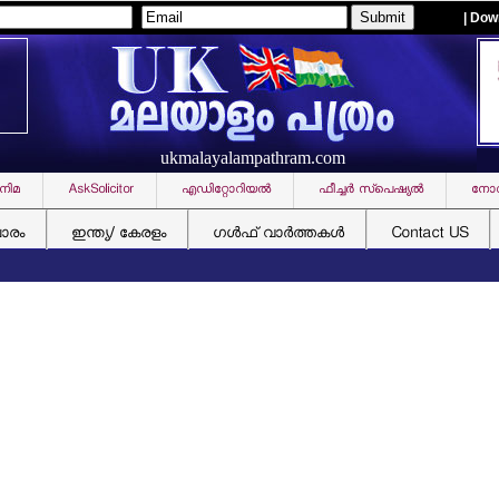
| Dow
ukmalayalampathram.com
നിമ
AskSolicitor
എഡിറ്റോറിയല്‍
ഫീച്ചര്‍ സ്‌പെഷ്യല്‍
നോവ
ചാരം
ഇന്ത്യ/ കേരളം
ഗള്‍ഫ് വാര്‍ത്തകള്‍
Contact US
അനധ