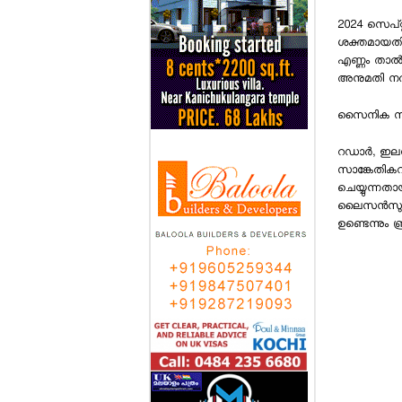
2024 സെപ്
ശക്തമായതിന
എണ്ണം താല്‍
അനുമതി നല്‍ക
സൈനിക സാങ്
റഡാര്‍, ഇലക്
സാങ്കേതികവ
ചെയ്യുന്നതായ
ലൈസന്‍സുകള
ഉണ്ടെന്നും ബ്ര