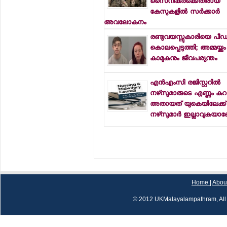
സൈനികര്‍ക്കെതിരായ
കേസുകളില്‍ സര്‍ക്കാര്‍
അവലോകനം
രണ്ടുവയസ്സുകാരിയെ പീഡിപ്പ
കൊലപ്പെടുത്തി; അമ്മയ്ക്കും
കാമുകനും ജീവപര്യന്തം
എന്‍എംസി രജിസ്റ്ററില്‍
നഴ്‌സുമാരുടെ എണ്ണം കുറയ
അതായത് യുകെയിലേക്ക് 
നഴ്‌സുമാര്‍ ഇല്ലാവുകയ
Home
|
Abou
© 2012 UKMalayalampathram, All 