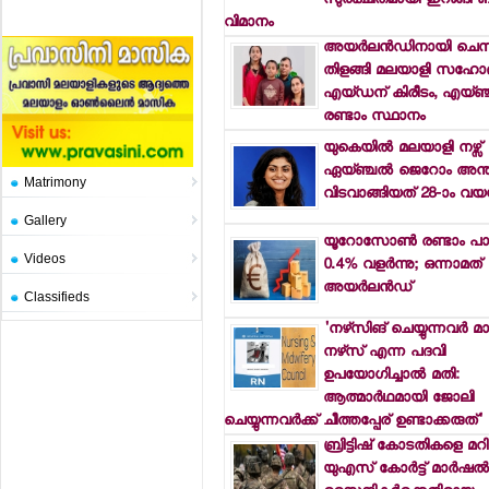
സുരക്ഷിതമായി ഇറങ്ങി
വിമാനം
അയര്‍ലന്‍ഡിനായി ചെസ
തിളങ്ങി മലയാളി സഹോദര
എയ്ഡന് കിരീടം, എയ്ഞ്
രണ്ടാം സ്ഥാനം
യുകെയില്‍ മലയാളി നഴ്സ്
ഏയ്ഞ്ചല്‍ ജെറോം അന്തരി
Matrimony
വിടവാങ്ങിയത് 28-ാം വയസ്
Gallery
യൂറോസോണ്‍ രണ്ടാം പാദ
Videos
0.4% വളര്‍ന്നു; ഒന്നാമത്
അയര്‍ലന്‍ഡ്
Classifieds
'നഴ്‌സിങ് ചെയ്യുന്നവര്‍ മാ
നഴ്‌സ് എന്ന പദവി
ഉപയോഗിച്ചാല്‍ മതി:
ആത്മാര്‍ഥമായി ജോലി
ചെയ്യുന്നവര്‍ക്ക് ചീത്തപ്പേര് ഉണ്ടാക്കരുത്'
ബ്രിട്ടിഷ് കോടതികളെ മറി
യുഎസ് കോര്‍ട്ട് മാര്‍ഷല്‍