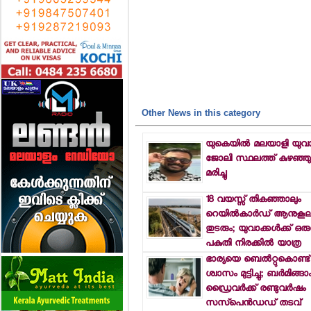
Other News in this category
യുകെയില്‍ മലയാളി യുവ
ജോലി സ്ഥലത്ത് കുഴഞ്ഞ
മരിച്ചു
18 വയസ്സ് തികഞ്ഞാലും
റെയില്‍കാര്‍ഡ് ആനുകൂല്
തുടരും; യുവാക്കള്‍ക്ക് ഒര
പകുതി നിരക്കില്‍ യാത്ര
ഭാര്യയെ ബെല്‍റ്റുകൊണ്ട് മര
ശ്വാസം മുട്ടിച്ചു; ബര്‍മിങ്ങ
ഡ്രൈവര്‍ക്ക് രണ്ടുവര്‍ഷം
സസ്‌പെന്‍ഡഡ് തടവ്