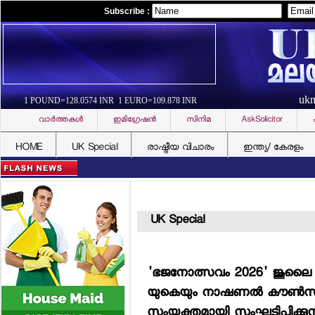
Subscribe :
uk
1 POUND=128.0574 INR 1 EURO=109.878 INR
വാര്‍ത്തകള്‍
ഇമിഗ്രേഷന്‍
സിനിമ
AskSolicitor
HOME
UK Special
രാഷ്ട്രീയ വിചാരം
ഇന്ത്യ/ കേരളം
UK Special
'ഭജനോത്സവം 2026' ജൂലൈ 4
യുകെയും നാഷണല്‍ കൗണ്‍സില്
സംയുക്തമായി സംഘടിപ്പിക്കുന്