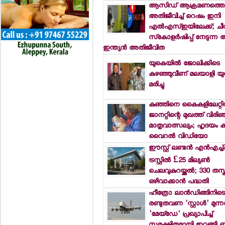
ആസിഡ് ആക്രമണത്തെ
അതിജീവിച്ച് റെഷം ഇനി
എല്‍എസ്ഇയിലേക്ക്; ചീവ
സ്‌കോളര്‍ഷിപ്പ് നേടുന്ന 
ഇന്ത്യന്‍ അതിജീവിത
യുകെയില്‍ ജോലിക്കിടെ
കുഴഞ്ഞുവീണ് മലയാളി യു
മരിച്ചു
കുഞ്ഞിനെ കൈകളിലേറ്റിയ
ജാനറ്റിന്റെ മുഖത്ത് വിരി
മാതൃവാത്സല്യം; ഹൃദയം കവ
വൈറല്‍ വിഡിയോ
ഈസ്റ്റ് ലണ്ടന്‍ എന്‍എച്
ട്രസ്റ്റില്‍ £25 മില്യണ്‍
ചെലവുകുറയ്ക്കല്‍; 330 തസ
ഒഴിവാക്കാന്‍ പദ്ധതി
ഹീത്രോ ലാന്‍ഡിങ്ങിനിട
രണ്ടുതവണ 'സ്റ്റാള്‍' മുന്നറ
'മേയ്ഡേ' പ്രഖ്യാപിച്ച്