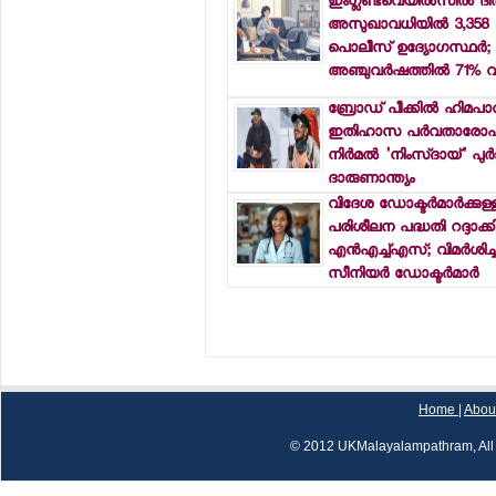
ഇംഗ്ലണ്ട്‌വെയില്‍സില്‍ 
അസുഖാവധിയില്‍ 3,358
പൊലീസ് ഉദ്യോഗസ്ഥര്‍;
അഞ്ചുവര്‍ഷത്തില്‍ 71% 
ബ്രോഡ് പീക്കില്‍ ഹിമപാ
ഇതിഹാസ പര്‍വതാരോഹ
നിര്‍മല്‍ 'നിംസ്ദായ്' പുര്‍ജയ
ദാരുണാന്ത്യം
വിദേശ ഡോക്ടര്‍മാര്‍ക്കുള്
പരിശീലന പദ്ധതി റദ്ദാക്ക
എന്‍എച്ച്എസ്; വിമര്‍ശിച്ച
സീനിയര്‍ ഡോക്ടര്‍മാര്‍
Home
|
Abou
© 2012 UKMalayalampathram, All 