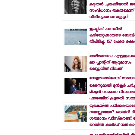
കൂടുതല്‍ ചുരുക്കിയാല്‍ ജയ
സംവിധാനം തകരുമെന്ന് ബ്ര
നീതിന്യായ സെക്രട്ടറി
ഇംഗ്ലിഷ് ചാനലില്‍
കുടിയേറ്റക്കാരുടെ ബോട്ടി
തീപിടിച്ചു; 157 പേരെ രക്ഷപ
അമിതവേഗം: എഴുത്തുകാര
ലാ പ്ലാന്റിന് ആറുമാസം
ഡ്രൈവിങ് വിലക്ക്
നേതൃത്വത്തിലേക്ക് മടങ്ങാന
ടൈസുമായി മുന്‍കൂര്‍ ചര്‍ച
മില്യന്‍ സമ്മാന വിവാദത്ത
ഫാരേജിന് കൂടുതല്‍ സമ്മര
യുകെയില്‍ പഠിക്കുകയാ
വയസ്സായോ? ട്രെയിന്‍ ടിക്
ശതമാനം ഡിസ്‌കൗണ്ട്: 
റെയില്‍ കാര്‍ഡ് നല്‍കാ