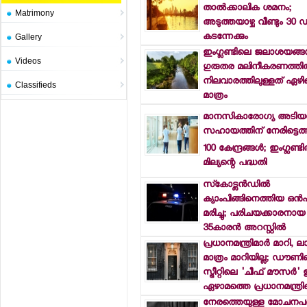
താല്‍ക്കാലിക ശമനം;
Matrimony
അടുത്തയാഴ്ച വീണ്ടും 30 ഡി
കടന്നേക്കും
Gallery
ഇംഗ്ലണ്ടിലെ ജലാശയങ്ങള
Videos
ഗുരുതര മലിനീകരണത്തില്
നിലവാരത്തിലുള്ളത് ഏഴി
Classifieds
മാത്രം
മാനസികാരോഗ്യ അടിയന
സഹായത്തിന് നേരിട്ടെത്
100 കേന്ദ്രങ്ങള്‍; ഇംഗ്ലണ്ട
മില്യന്റെ പദ്ധതി
സ്‌കോട്ലന്‍ഡില്‍
ക്യാംപിങ്ങിനെത്തിയ ഒന്
മരിച്ചു; പരിചയക്കാരനായ
35കാരന്‍ അറസ്റ്റില്‍
പ്രധാനമന്ത്രിമാര്‍ മാറി, ല
മാത്രം മാറിയില്ല; ഡൗണി
സ്ട്രീറ്റിലെ 'ചീഫ് മൗസര്‍'
ഏഴാമത്തെ പ്രധാനമന്ത്രിക
നേരത്തെയുള്ള മോചനപദ