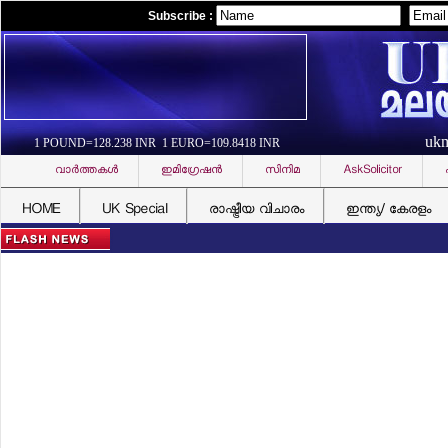
Subscribe :
uk
1 POUND=128.238 INR 1 EURO=109.8418 INR
വാര്‍ത്തകള്‍
ഇമിഗ്രേഷന്‍
സിനിമ
AskSolicitor
HOME
UK Special
രാഷ്ട്രീയ വിചാരം
ഇന്ത്യ/ കേരളം