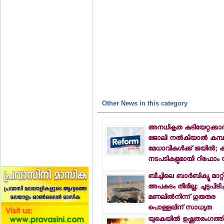
Other News in this category
അനധികൃത കുടിയേറ്റക്കാര്‍
ജോലി നല്‍കിയാല്‍ കമ്പ
മേധാവികള്‍ക്ക് ജയില്‍; 
നടപടികളുമായി റിഫോം 
ബീച്ചിലെ ബാര്‍ബിക്യൂ മാറ്
അപകടം തീരില്ല; ചൂടുപിടിച്
മണലില്‍നിന്ന് ഗുരുതര
പൊള്ളലിന് സാധ്യത
യുകെയില്‍ ഉഷ്ണതരംഗത്തി