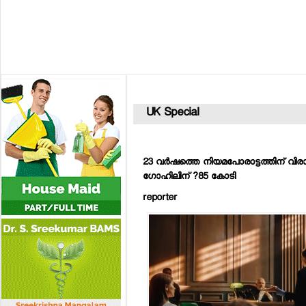
UK Special
23 വര്‍ഷത്തെ നിയമപോരാട്ടത്തിന് വിരാമം; 
ഗോഹിലിന് ?85 കോടി
reporter