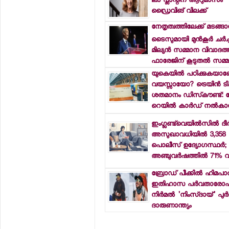
ലാ പ്ലാന്റിന് ആറുമാസം
ഡ്രൈവിങ് വിലക്ക്
നേതൃത്വത്തിലേക്ക് മടങ്ങാന
ടൈസുമായി മുന്‍കൂര്‍ ചര്‍ച
മില്യന്‍ സമ്മാന വിവാദത്ത
ഫാരേജിന് കൂടുതല്‍ സമ്മര
യുകെയില്‍ പഠിക്കുകയാ
വയസ്സായോ? ട്രെയിന്‍ ടിക്
ശതമാനം ഡിസ്‌കൗണ്ട്: 
റെയില്‍ കാര്‍ഡ് നല്‍കാ
ഇംഗ്ലണ്ട്‌വെയില്‍സില്‍ 
അസുഖാവധിയില്‍ 3,358
പൊലീസ് ഉദ്യോഗസ്ഥര്‍;
അഞ്ചുവര്‍ഷത്തില്‍ 71% 
ബ്രോഡ് പീക്കില്‍ ഹിമപാ
ഇതിഹാസ പര്‍വതാരോഹ
നിര്‍മല്‍ 'നിംസ്ദായ്' പുര്‍ജയ
ദാരുണാന്ത്യം