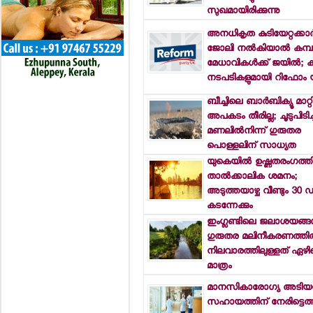
സുഖമായിരിക്കുന്നു
അനധികൃത കുടിയേറ്റക്കാര്‍
ജോലി നല്‍കിയാല്‍ കമ്പ
മേധാവികള്‍ക്ക് ജയില്‍; 
നടപടികളുമായി റിഫോം 
ബീച്ചിലെ ബാര്‍ബിക്യൂ മാറ്
അപകടം തീരില്ല; ചൂടുപിടിച്
മണലില്‍നിന്ന് ഗുരുതര
പൊള്ളലിന് സാധ്യത
യുകെയില്‍ ഉഷ്ണതരംഗത്തി
താല്‍ക്കാലിക ശമനം;
അടുത്തയാഴ്ച വീണ്ടും 30 ഡി
കടന്നേക്കും
ഇംഗ്ലണ്ടിലെ ജലാശയങ്ങള
ഗുരുതര മലിനീകരണത്തില്
നിലവാരത്തിലുള്ളത് ഏഴി
മാത്രം
മാനസികാരോഗ്യ അടിയന
സഹായത്തിന് നേരിട്ടെത്