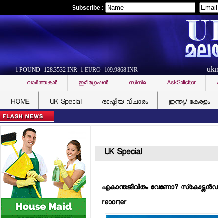
Subscribe :
uk
1 POUND=128.3532 INR 1 EURO=109.9868 INR
വാര്‍ത്തകള്‍
ഇമിഗ്രേഷന്‍
സിനിമ
AskSolicitor
HOME
UK Special
രാഷ്ട്രീയ വിചാരം
ഇന്ത്യ/ കേരളം
UK Special
ഏകാന്തജീവിതം വേണോ? സ്‌കോട്ട്ലന്‍ഡിലെ
reporter