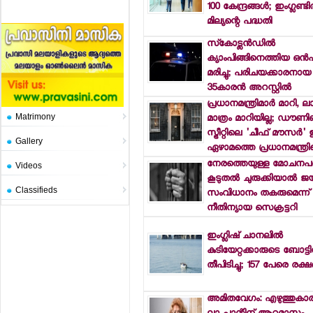
100 കേന്ദ്രങ്ങള്‍; ഇംഗ്ലണ്ട
മില്യന്റെ പദ്ധതി
സ്‌കോട്ലന്‍ഡില്‍
ക്യാംപിങ്ങിനെത്തിയ ഒന്
മരിച്ചു; പരിചയക്കാരനായ
35കാരന്‍ അറസ്റ്റില്‍
പ്രധാനമന്ത്രിമാര്‍ മാറി, ല
Matrimony
മാത്രം മാറിയില്ല; ഡൗണി
സ്ട്രീറ്റിലെ 'ചീഫ് മൗസര്‍'
Gallery
ഏഴാമത്തെ പ്രധാനമന്ത്രിക
നേരത്തെയുള്ള മോചനപദ
Videos
കൂടുതല്‍ ചുരുക്കിയാല്‍ ജയ
Classifieds
സംവിധാനം തകരുമെന്ന് ബ്ര
നീതിന്യായ സെക്രട്ടറി
ഇംഗ്ലിഷ് ചാനലില്‍
കുടിയേറ്റക്കാരുടെ ബോട്ടി
തീപിടിച്ചു; 157 പേരെ രക്ഷപ
അമിതവേഗം: എഴുത്തുകാര