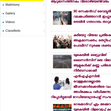
ആറുമാസത്തിനകം വീടൊഴിയേണ്ടിവരും
Matrimony
90 സെക്കന്‍ഡ് വൈദ്യുതി 
Gallery
വടക്കുപടിഞ്ഞാറന്‍ ഇംഗ്ലണ്
ട്രെയിന്‍ ഗതാഗതം താറു
Videos
Classifieds
കുടിയേറ്റ വിരുദ്ധ പ്രതിഷ
അക്രമാസക്തം; തെറ്റ്ഫോ
പൊലീസ് സുരക്ഷ ശക്തമാ
യുകെയില്‍ ഡ്രൈവിങ്
ലൈസന്‍സിന് ഒരു വിഭാ
ആളുകള്‍ക്ക് കണ്ണു പര
നിര്‍ബന്ധമാക്കി
എന്‍എച്ച്എസില്‍
വെള്ളക്കാരല്ലാത്ത
ജീവനക്കാര്‍ക്കെതിരെ വ
അധിക്ഷേപം വര്‍ധിക്കുന്നു;
റിപ്പോര്‍ട്ടുമായി റേഡിയോഗ്രാഫേഴ്സ് സ
റെക്കോര്‍ഡ് ചൂടും മഴക്കുറ
യുകെയില്‍ വിളവെടുപ്പ് ക