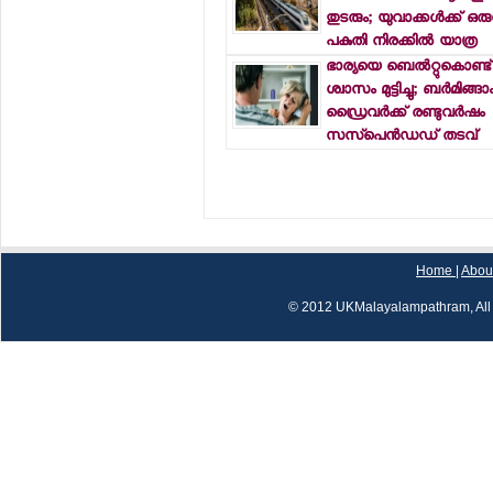
തുടരും; യുവാക്കള്‍ക്ക് ഒര
പകുതി നിരക്കില്‍ യാത്ര
ഭാര്യയെ ബെല്‍റ്റുകൊണ്ട് മര
ശ്വാസം മുട്ടിച്ചു; ബര്‍മിങ്ങ
ഡ്രൈവര്‍ക്ക് രണ്ടുവര്‍ഷം
സസ്‌പെന്‍ഡഡ് തടവ്
Home
|
Abou
© 2012 UKMalayalampathram, All 