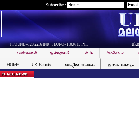
Subscribe :
uk
1 POUND=128.2216 INR 1 EURO=110.0715 INR
വാര്‍ത്തകള്‍
ഇമിഗ്രേഷന്‍
സിനിമ
AskSolicitor
HOME
UK Special
രാഷ്ട്രീയ വിചാരം
ഇന്ത്യ/ കേരളം