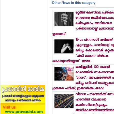
Other News in this category
ഗ്രൂമിങ് കേസിലെ പ്രതികള്‍
നേരത്തേ ജയില്‍മോചന
ലഭിച്ചേക്കാം; അടിയന്തര
പരിശോധനയ്ക്ക് പ്രധാനമന്ത
ഉത്തരവ്
18-ാം പിറന്നാള്‍ കഴിഞ്ഞ്
എട്ടാഴ്ചയ്ക്കകം വെടിയേറ്റ് 
മരിച്ചു; കൊലയാളി കുറ്റക്ക
'വിധി മകനെ തിരികെ
കൊണ്ടുവരില്ലെന്ന്' അമ്മ
മണിക്കൂറില്‍ 100 മൈല്‍
വേഗത്തില്‍ സഹോദരങ്ങ
'റേസ്'; അപകടത്തില്‍ പ
മരിച്ചു, ഒന്‍പത് വയസ്സുകാ
ഗുരുതര പരിക്ക്; ഇരുവര്‍ക്കും തടവ്
വിദേശ പൗരന്മാര്‍ക്ക് സോ
ഹൗസിങ് വിലക്കാന്‍
കണ്‍സര്‍വേറ്റീവുകളും;
അധികാരത്തിലെത്തിയാല