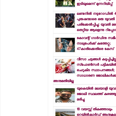
ഇടിയുമെന്ന് മുന്നറിയിപ്പ്
ലണ്ടനില്‍ നടുറോഡില്‍ 
പുരുഷന്മാരെ ഒരു യുവതി 
പരിക്കേല്‍പ്പിച്ചു: യുവത
തെറ്റിയ ആളെന്നു റിപ്പോര്‍ട
കോവന്റ് ഗാര്‍ഡിനു സമീ
നാലുപേര്‍ക്ക് കുത്തേറ്റു;
47കാരിക്കെതിരെ കേസ്
വീസാ ചട്ടങ്ങള്‍ കടുപ്പിച്ചിട്ടു
സ്‌പോണ്‍സര്‍ പട്ടികയില്‍
ചെറുകിട സ്ഥാപനങ്ങള്‍;
സാധാരണ ജോലികള്‍ക്ക
അനുമതിയില്ല
യുകെയില്‍ മലയാളി യുവ
ജോലി സ്ഥലത്ത് കുഴഞ്ഞ
മരിച്ചു
18 വയസ്സ് തികഞ്ഞാലും
റെയില്‍കാര്‍ഡ് ആനുകൂല്