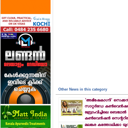
Other News in this category
'അഭിഷേകാഗ്നി' സെക്കന്
സാറ്റര്‍ഡേ കണ്‍വെന്‍ഷന്‍
ബ്രോംവിച്ചിലെ ബെഥേല്‍
കണ്‍വെന്‍ഷന്‍ സെന്ററില
മലങ്കര കത്തോലിക്കാ യ