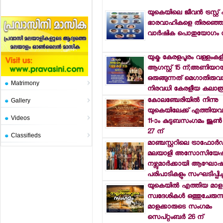
യുകെയിലെ ജീവന്‍ ട്രസ്റ്റ്
ഭാരവാഹികളെ തിരഞ്ഞെടു
വാര്‍ഷിക പൊതുയോഗം ന
യുക്മ കേരളപൂരം വള്ളംകള
ആഗസ്റ്റ് 15 ന്;അണിയറയ
ഒരുങ്ങുന്നത് മെഗാതിരുവ
Matrimony
നിരവധി കേരളീയ കലാരൂ
കോലഞ്ചേരിയില്‍ നിന്നു
Gallery
യുകെയിലേക്ക് എത്തിയവ
Videos
11-ാം കുടുബസംഗമം ജൂണ്
27 ന്
Classifieds
മാഞ്ചസ്റ്ററിലെ ട്രാഫോര്‍
മലയാളി അസോസിയേഷന
നഴ്സുമാര്‍ക്കായി ആഘോ
പരിപാടികളും സംഘടിപ്പിച്ച
യുകെയില്‍ എത്തിയ മാള
സ്വദേശികള്‍ ഒത്തുചേരുന്ന
മാളക്കാരുടെ സംഗമം
സെപ്റ്റംബര്‍ 26 ന്