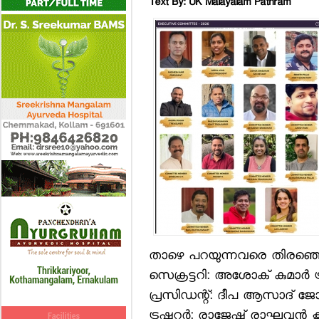
Text By: UK Malayalam Pathram
താഴെ പറയുന്നവരെ തിരഞ്ഞെടു
സെക്രട്ടറി: അശോക് കുമാര്‍
പ്രസിഡന്റ്: ദീപ ആസാദ് ജോയിന
ട്രഷറര്‍: രാജേഷ് രാഘവന്‍ കൂട