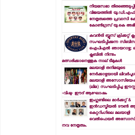
നിയമസഭാ തിരഞ്ഞെടുപ്പ
വിജയത്തില്‍ യു.ഡി.എഫ്
നേതൃത്വത്തെ പ്രവാസി ക
കോണ്‍ഗ്രസ് യു.കെ അഭിനന്
കവന്‍ട്രി ബ്ലൂസ് ക്രിക്കറ്റ് ക്
സംഘടിപ്പിക്കുന്ന സിബി
ഐപിഎല്‍ ഞായറാഴ്ച; 
ക്ലബില്‍ നിന്നും
മത്സരിക്കാനെത്തുക നാല് ടീമുകള്‍
മലയാളി തനിമയുടെ
നേര്‍ക്കാഴ്ചയായി ലിവര്‍പൂള്
മലയാളി അസോസിയേഷന
(ലിമ) സംഘടിപ്പിച്ച ഈസ്റ്റ
-വിഷു- ഈദ് ആഘോഷം
ഇംഗ്ലണ്ടിലെ മാര്‍ക്കറ്റ് &
ഇന്‍ഡസ്ട്രിയല്‍ ടൗണ്‍
കെറ്ററിംഗിലെ മലയാളി
വെല്‍ഫെയര്‍ അസോസ
നവ നേതൃത്വം.