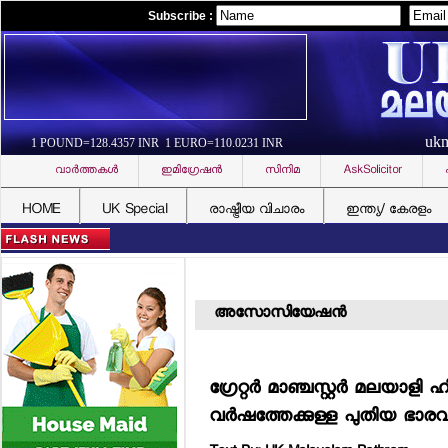
Subscribe :
uk
1 POUND=128.4357 INR 1 EURO=110.0231 INR
വാര്‍ത്തകള്‍
ഇമിഗ്രേഷന്‍
സിനിമ
AskSolicitor
HOME
UK Special
രാഷ്ട്രീയ വിചാരം
ഇന്ത്യ/ കേരളം
അസോസിയേഷന്‍
ഗ്രേറ്റര്‍ മാഞ്ചസ്റ്റര്‍ മലയാളി ഹ
വര്‍ഷത്തേക്കുള്ള പുതിയ ഭാര