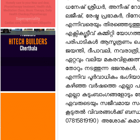
ധനേഷ് ശ്രീധര്‍, അനീഷ് റോണ്‍
ലജീഷ്, രേഷ്മ പ്രഭാകര്‍, ദി
എന്നിവരെയും തിരഞ്ഞെടുത്തു.
എക്സിക്യൂട്ടീവ് കമ്മിറ്റി യോ
പരിപാടികള്‍ ആസൂത്രണം ചെയ
ജയന്തി, ദീപാവലി, നവരാത്
ഏറ്റവും വലിയ മകരവിളക്കുത്സ
തോറും നടത്തുന്ന ഭജനുകള്‍, കു
എന്നിവ പൂര്‍വാധികം ഭംഗിയാ
കഴിഞ്ഞ വര്‍ഷത്തെ എല്ലാ പ
എല്ലാ കുടുംബാംഗങ്ങളോടും യോഗ
ഏവരുടെയും സജീവമായ സഹകരണവു
കൂടുതല്‍ വിവരങ്ങള്‍ക്ക് ബന്
07815819190) അശോക് കുമാര്‍