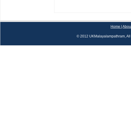
Home
|
Abou
© 2012 UKMalayalampathram, All 