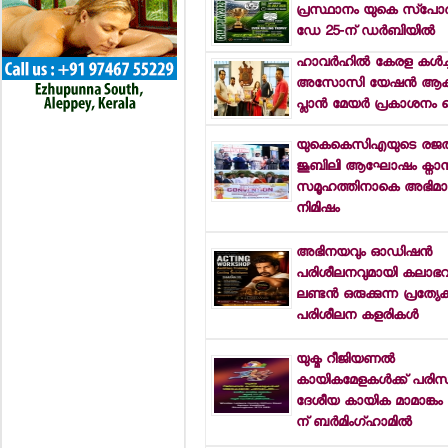
പ്രസ്ഥാനം യുകെ സ്പോര്
ഡേ 25-ന് ഡര്‍ബിയില്‍
ഹാവര്‍ഹില്‍ കേരള കള്‍ച്
അസോസി യേഷന്‍ ആക്ഷ
പ്ലാന്‍ മേയര്‍ പ്രകാശനം ച
യുകെകെസിഎയുടെ രജ
ജൂബിലി ആഘോഷം ക്നാ
സമൂഹത്തിനാകെ അഭിമ
നിമിഷം
അഭിനയവും ഓഡിഷന്‍
പരിശീലനവുമായി കലാഭവ
ലണ്ടന്‍ ഒരുക്കുന്ന പ്രത്യേ
പരിശീലന കളരികള്‍
യുക്മ റീജിയണല്‍
കായികമേളകള്‍ക്ക് പരിസമ
ദേശീയ കായിക മാമാങ്കം 
ന് ബര്‍മിംഗ്ഹാമില്‍