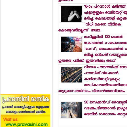
ഉത്തരവ്
18-ാം പിറന്നാള്‍ കഴിഞ്ഞ്
എട്ടാഴ്ചയ്ക്കകം വെടിയേറ്റ് 
മരിച്ചു; കൊലയാളി കുറ്റക്ക
'വിധി മകനെ തിരികെ
കൊണ്ടുവരില്ലെന്ന്' അമ്മ
മണിക്കൂറില്‍ 100 മൈല്‍
വേഗത്തില്‍ സഹോദരങ്ങ
'റേസ്'; അപകടത്തില്‍ പ
മരിച്ചു, ഒന്‍പത് വയസ്സുകാ
ഗുരുതര പരിക്ക്; ഇരുവര്‍ക്കും തടവ്
വിദേശ പൗരന്മാര്‍ക്ക് സോ
ഹൗസിങ് വിലക്കാന്‍
കണ്‍സര്‍വേറ്റീവുകളും;
അധികാരത്തിലെത്തിയാല
ആറുമാസത്തിനകം വീടൊഴിയേണ്ടിവരും
90 സെക്കന്‍ഡ് വൈദ്യുതി 
വടക്കുപടിഞ്ഞാറന്‍ ഇംഗ്ലണ്
ട്രെയിന്‍ ഗതാഗതം താറു