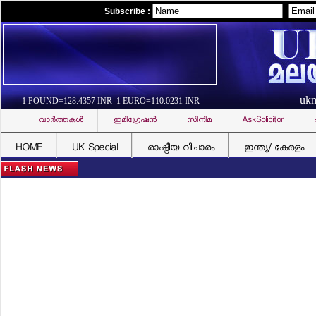
Subscribe :
uk
1 POUND=128.4357 INR 1 EURO=110.0231 INR
വാര്‍ത്തകള്‍
ഇമിഗ്രേഷന്‍
സിനിമ
AskSolicitor
HOME
UK Special
രാഷ്ട്രീയ വിചാരം
ഇന്ത്യ/ കേരളം