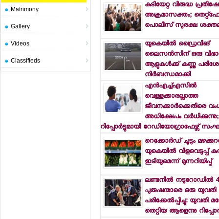
കുടിയേറ്റ വിരുദ്ധ പ്രതിഷ
Matrimony
അക്രമാസക്തം; തെറ്റ്ഫോ
പൊലീസ് സുരക്ഷ ശക്തമാ
Gallery
യുകെയില്‍ ഡ്രൈവിങ്
Videos
ലൈസന്‍സിന് ഒരു വിഭാ
Classifieds
ആളുകള്‍ക്ക് കണ്ണു പര
നിര്‍ബന്ധമാക്കി
എന്‍എച്ച്എസില്‍
വെള്ളക്കാരല്ലാത്ത
ജീവനക്കാര്‍ക്കെതിരെ വ
അധിക്ഷേപം വര്‍ധിക്കുന്നു;
റിപ്പോര്‍ട്ടുമായി റേഡിയോഗ്രാഫേഴ്സ് സ
റെക്കോര്‍ഡ് ചൂടും മഴക്കുറ
യുകെയില്‍ വിളവെടുപ്പ് ക
ഇടിയുമെന്ന് മുന്നറിയിപ്പ്
ലണ്ടനില്‍ നടുറോഡില്‍ 
പുരുഷന്മാരെ ഒരു യുവതി 
പരിക്കേല്‍പ്പിച്ചു: യുവത
തെറ്റിയ ആളെന്നു റിപ്പോര്‍ട