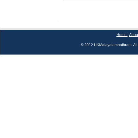
Home
|
Abou
© 2012 UKMalayalampathram, All 