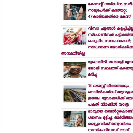
കോവന്റ് ഗാര്‍ഡിനു സമീ
നാലുപേര്‍ക്ക് കുത്തേറ്റു;
47കാരിക്കെതിരെ കേസ്
വീസാ ചട്ടങ്ങള്‍ കടുപ്പിച്ചിട്ടു
സ്‌പോണ്‍സര്‍ പട്ടികയില്‍
ചെറുകിട സ്ഥാപനങ്ങള്‍;
സാധാരണ ജോലികള്‍ക്ക
അനുമതിയില്ല
യുകെയില്‍ മലയാളി യുവ
ജോലി സ്ഥലത്ത് കുഴഞ്ഞ
മരിച്ചു
18 വയസ്സ് തികഞ്ഞാലും
റെയില്‍കാര്‍ഡ് ആനുകൂല്
തുടരും; യുവാക്കള്‍ക്ക് ഒര
പകുതി നിരക്കില്‍ യാത്ര
ഭാര്യയെ ബെല്‍റ്റുകൊണ്ട് മര
ശ്വാസം മുട്ടിച്ചു; ബര്‍മിങ്ങ
ഡ്രൈവര്‍ക്ക് രണ്ടുവര്‍ഷം
സസ്‌പെന്‍ഡഡ് തടവ്