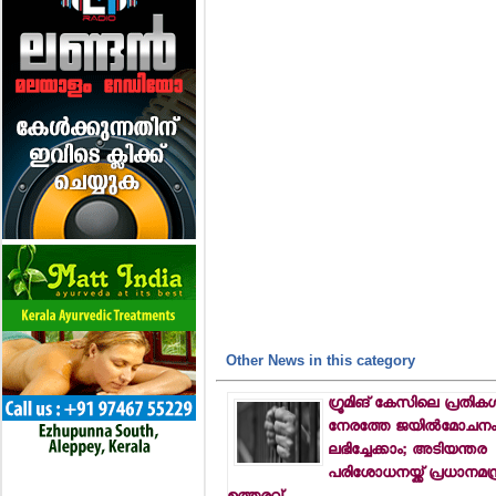
Other News in this category
ഗ്രൂമിങ് കേസിലെ പ്രതികള്‍
നേരത്തേ ജയില്‍മോചന
ലഭിച്ചേക്കാം; അടിയന്തര
പരിശോധനയ്ക്ക് പ്രധാനമന്ത