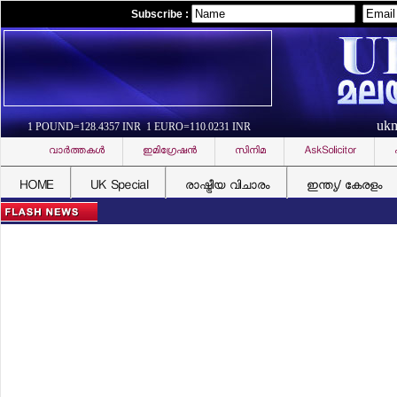
Subscribe :
uk
1 POUND=128.4357 INR 1 EURO=110.0231 INR
വാര്‍ത്തകള്‍
ഇമിഗ്രേഷന്‍
സിനിമ
AskSolicitor
HOME
UK Special
രാഷ്ട്രീയ വിചാരം
ഇന്ത്യ/ കേരളം