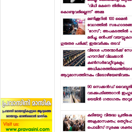
മരിച്ചു; കൊലയാളി കുറ്റക്ക
'വിധി മകനെ തിരികെ
കൊണ്ടുവരില്ലെന്ന്' അമ്മ
മണിക്കൂറില്‍ 100 മൈല്‍
വേഗത്തില്‍ സഹോദരങ്ങ
'റേസ്'; അപകടത്തില്‍ പ
മരിച്ചു, ഒന്‍പത് വയസ്സുകാ
ഗുരുതര പരിക്ക്; ഇരുവര്‍ക്കും തടവ്
വിദേശ പൗരന്മാര്‍ക്ക് സോ
ഹൗസിങ് വിലക്കാന്‍
കണ്‍സര്‍വേറ്റീവുകളും;
അധികാരത്തിലെത്തിയാല
ആറുമാസത്തിനകം വീടൊഴിയേണ്ടിവരും
90 സെക്കന്‍ഡ് വൈദ്യുതി 
വടക്കുപടിഞ്ഞാറന്‍ ഇംഗ്ലണ്
ട്രെയിന്‍ ഗതാഗതം താറു
കുടിയേറ്റ വിരുദ്ധ പ്രതിഷ
അക്രമാസക്തം; തെറ്റ്ഫോ
പൊലീസ് സുരക്ഷ ശക്തമാ