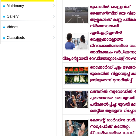
Matrimony
യുകെയില്‍ ഡ്രൈവിങ്
ലൈസന്‍സിന് ഒരു വിഭാ
Gallery
ആളുകള്‍ക്ക് കണ്ണു പര
നിര്‍ബന്ധമാക്കി
Videos
എന്‍എച്ച്എസില്‍
Classifieds
വെള്ളക്കാരല്ലാത്ത
ജീവനക്കാര്‍ക്കെതിരെ വ
അധിക്ഷേപം വര്‍ധിക്കുന്നു;
റിപ്പോര്‍ട്ടുമായി റേഡിയോഗ്രാഫേഴ്സ് സ
റെക്കോര്‍ഡ് ചൂടും മഴക്കുറ
യുകെയില്‍ വിളവെടുപ്പ് ക
ഇടിയുമെന്ന് മുന്നറിയിപ്പ്
ലണ്ടനില്‍ നടുറോഡില്‍ 
പുരുഷന്മാരെ ഒരു യുവതി 
പരിക്കേല്‍പ്പിച്ചു: യുവത
തെറ്റിയ ആളെന്നു റിപ്പോര്‍ട
കോവന്റ് ഗാര്‍ഡിനു സമീ
നാലുപേര്‍ക്ക് കുത്തേറ്റു;
47കാരിക്കെതിരെ കേസ്