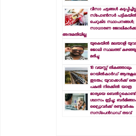
വീസാ ചട്ടങ്ങള്‍ കടുപ്പിച്ചിട്ടു
സ്‌പോണ്‍സര്‍ പട്ടികയില്‍
ചെറുകിട സ്ഥാപനങ്ങള്‍;
സാധാരണ ജോലികള്‍ക്ക
അനുമതിയില്ല
യുകെയില്‍ മലയാളി യുവ
ജോലി സ്ഥലത്ത് കുഴഞ്ഞ
മരിച്ചു
18 വയസ്സ് തികഞ്ഞാലും
റെയില്‍കാര്‍ഡ് ആനുകൂല്
തുടരും; യുവാക്കള്‍ക്ക് ഒര
പകുതി നിരക്കില്‍ യാത്ര
ഭാര്യയെ ബെല്‍റ്റുകൊണ്ട് മര
ശ്വാസം മുട്ടിച്ചു; ബര്‍മിങ്ങ
ഡ്രൈവര്‍ക്ക് രണ്ടുവര്‍ഷം
സസ്‌പെന്‍ഡഡ് തടവ്