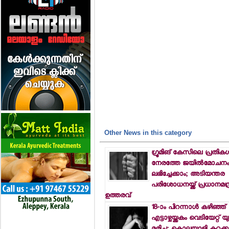
Other News in this category
ഗ്രൂമിങ് കേസിലെ പ്രതികള്‍
നേരത്തേ ജയില്‍മോചന
ലഭിച്ചേക്കാം; അടിയന്തര
പരിശോധനയ്ക്ക് പ്രധാനമന്ത
ഉത്തരവ്
18-ാം പിറന്നാള്‍ കഴിഞ്ഞ്
എട്ടാഴ്ചയ്ക്കകം വെടിയേറ്റ് 