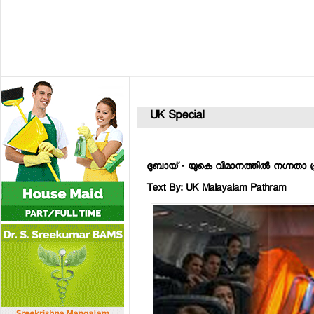
UK Special
ദുബായ് - യുകെ വിമാനത്തില്‍ നഗ്നതാ 
Text By: UK Malayalam Pathram