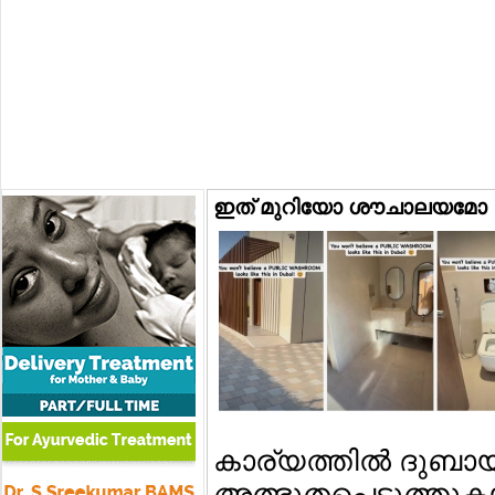
ഇത് മുറിയോ ശൗചാലയമോ
കാര്യത്തില്‍ ദുബാ
അത്ഭുതപ്പെടുത്തുക