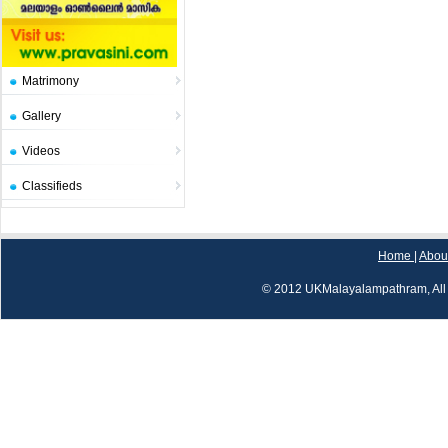
Matrimony
Gallery
Videos
Classifieds
Home
|
Abou
© 2012 UKMalayalampathram, All 