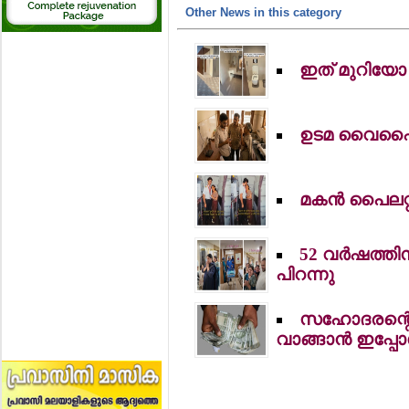
Other News in this category
ഇത് മുറിയ
ഉടമ വൈഫൈ പ
മകന്‍ പൈലറ്
52 വര്‍ഷത്ത
പിറന്നു
സഹോദരന്റെ വ
വാങ്ങാന്‍ ഇപ്പ