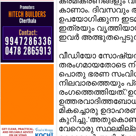
ക്രമീകരണങ്ങളും വ
കാണാം. ദിവസവും ആ
ഉപയോഗിക്കുന്ന ഇടമാ
ഇത്രയും വൃത്തിയായ
ഇവര്‍ അത്ഭുതപ്പെടുന
വീഡിയോ സോഷ്യല്‍
തരംഗമായതോടെ നി
പൊതു ഭരണ സംവിധ
നിലവാരത്തെയും പ്ര
രംഗത്തെത്തിയത്.'ഉ
ഉത്തരവാദിത്തബോധവ
മികച്ചൊരു ഉദാഹരണ
കുറിച്ചു.'അതുകൊണ
വേറൊരു സ്ഥലമില്ല എ