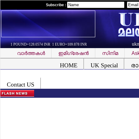
Subscribe :
uk
1 POUND=128.0574 INR 1 EURO=109.878 INR
വാര്‍ത്തകള്‍
ഇമിഗ്രേഷന്‍
സിനിമ
Ask
Font Problem
HOME
UK Special
രാ
Contact US