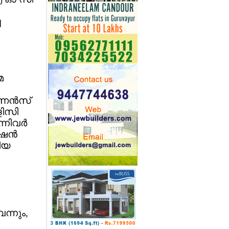
ച
മ
േണന്‍സ്
ിസി
നിവര്‍
ഷന്‍
തിയ
ന്നും,