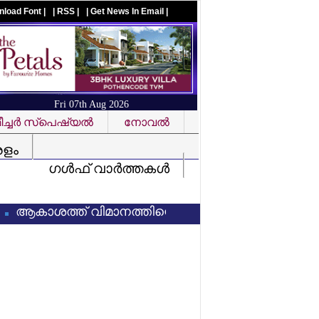
nload Font |
| RSS |
| Get News In Email |
Fri 07th Aug 2026
ച്ചര്‍ സ്‌പെഷ്യല്‍
നോവല്‍
Visit us on facebook
രളം
ഗള്‍ഫ് വാര്‍ത്തകള്‍
ശത്ത് വിമാനത്തിന്റെ എമര്‍ജന്‍സി വാതില്‍ തുറക്കാന