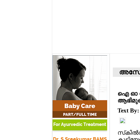
അസോ
ഐ ഓ സി
ആഭിമുഖ്
Text By
സ്‌കില്
കുടിയേറ