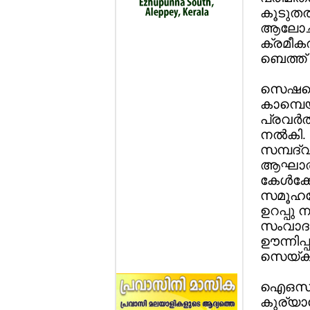
കൂടുതല്
ആലോചിക്
ക്രമീക
ബെത്ത് 
സെഷന്റ
കാമ്പെയ
പ്രവര്‍
നല്‍കി
സമ്പദ്
ആഘാതം 
കേള്‍ക്
സമൂഹത്ത
ഉറപ്പു ന
സംവാദത
ഊന്നിപ്
സെയ്ക്‌
ഐഒസി യു
കുര്യാ