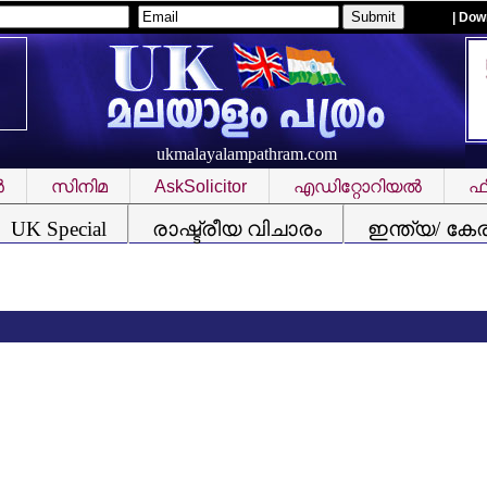
| Dow
ukmalayalampathram.com
‍
സിനിമ
AskSolicitor
എഡിറ്റോറിയല്‍
ഫീ
UK Special
രാഷ്ട്രീയ വിചാരം
ഇന്ത്യ/ കേ
ആകാ