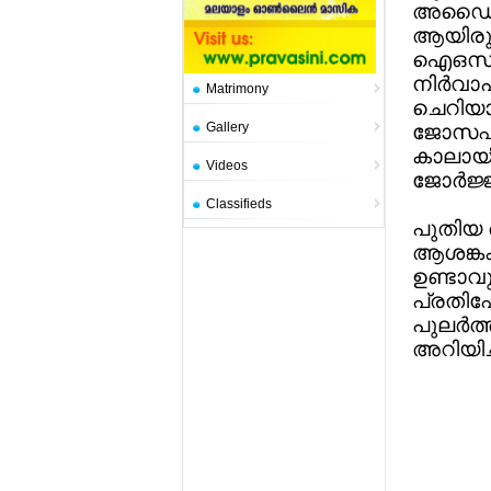
അഡൈ്വസ
ആയിരുന
ഐഒസി കേ
നിര്‍വ
Matrimony
ചെറിയാ
Gallery
ജോസഫ്, 
കാലായില്
Videos
ജോര്‍ജ്
Classifieds
പുതിയ 
ആശങ്കക
ഉണ്ടാവ
പ്രതിഷ
പുലര്‍
അറിയിച്