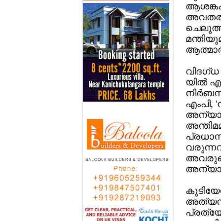
ആശങ്കകള
അവതരിപ്
ചെലുത്ത
മന്തിയു
ആത്മാര്
വിദഗ്ധ
യില്‍ എ
നിര്‍ബ
എംപി, '
അന്യായമാ
അന്തിമമ
പ്രധാ
വരുന്നവ
അവരുടെ
അന്യായ
കുടിയേറ
അത്യന്ത
പ്രത്യ