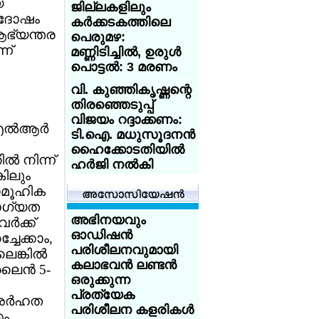
യ
ജില്ലകളിലും
ആസിഡ്
െ ദോഷം
കര്‍ക്കടകത്തിലെ
ആക്രമണത്തെ
 ആഭ്യന്തര
പെരുമഴ:
അതിജീവിച്ച
ന്
മണ്ണിടിച്ചില്‍, ഉരുള്‍
ഇന്ത്യക്കാരിക്ക്
പൊട്ടല്‍: 3 മരണം
യുകെ
യൂണിവേഴ്‌സിറ്റിയുടെ
വി. കുഞ്ഞികൃഷ്ണന്റെ
സ്‌കോളര്‍ഷിപ്പ്
തിരഞ്ഞെടുപ്പ്
വിജയം റദ്ദാക്കണം:
യുകെയില്‍
എല്‍ആര്‍
ടി.ഐ. മധുസൂദനന്‍
പഠിക്കുകയാണോ?
ഹൈക്കോടതിയില്‍
18 വയസ്സായോ?
‍ നിന്ന്
ഹര്‍ജി നല്‍കി
ട്രെയിന്‍ ടിക്കറ്റ് 50
കിലും
ശതമാനം
ശക്തമായ കാറ്റും
സാമൂഹിക
ഡിസ്‌കൗണ്ട്:
മഴയും:
യോഗ്യത
സേവര്‍ റെയില്‍
കേരളത്തിലെ 3
അഭിനയവും
്‍ക്ക്
കാര്‍ഡ് നല്‍കാന്‍
ജില്ലകളില്‍
ഓഡിഷന്‍
േക്കാം,
യുകെ
സ്‌കൂളുകള്‍ക്ക്
പരിശീലനവുമായി
ങ്കില്‍
നാളെ (31/ വെള്ളി)
കലാഭവന്‍ ലണ്ടന്‍
ൈന്‍ 5-
അയര്‍ലന്‍ഡിനായി
അവധി
ഒരുക്കുന്ന
ചെസില്‍ തിളങ്ങി
പ്രത്യേക
മലയാളി
കോക്ക്‌റോച്ച് ജനതാ
 അര്‍ഹത
പരിശീലന കളരികള്‍
സഹോദരങ്ങള്‍;
പാര്‍ട്ടി' നേതാവ്
കം