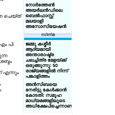
എയ്ഡന് കിരീടം,
അഭിജിത്തിന്
നോര്‍ത്തേണ്‍
എയ്ഞ്ചലിന് രണ്ടാം
വിവാഹ
അയര്‍ലന്‍ഡിലെ
സ്ഥാനം
ആലോചനകളുടെ
ബെല്‍ഫാസ്റ്റ്
ന ചെയ്ത്
പ്രളയം
മലയാളി
അസോസിയേഷന്‍
ചെറുപ്പക്കാരിലേക്ക്
പുതിയ
ഇറങ്ങിച്ചെല്ലാന്‍
എക്സിക്യൂട്ടീവ്
കേന്ദ്രത്തിലെ
കമ്മിറ്റിയെ
ജമ്മു കശ്മീര്‍
 എം പി
ബിജെപി മന്ത്രിമാര്‍
തിരഞ്ഞെടുത്തു.
ആദ്യമായി
ഇന്‍സ്റ്റഗ്രാമിലൂടെ
അന്താരാഷ്ട്ര
ഡിജിറ്റല്‍ പ്രചരണം
ന്ന
യുക്മ റീജിയണല്‍
ചലച്ചിത്ര മേളയ്ക്ക്
ശക്തമാക്കി
ബ്ദം
കായികമേളകള്‍ക്ക്
ഒരുങ്ങുന്നു: 50
പരിസമാപ്തി; ദേശീയ
ടൂറിസ്റ്റ് കേന്ദ്രമായ
രാജ്യങ്ങളില്‍ നിന്ന്
് എന്നും
കായിക മാമാങ്കം
വാഗമണിലെ 70
പങ്കാളിത്തം
ജൂണ്‍ 20 ന്
ഏക്കര്‍
ബര്‍മിംഗ്ഹാമില്‍
ം
അന്‍സിബയെ
പുല്‍മേടുകള്‍
ം
നേരിട്ടു കേള്‍ക്കാന്‍
അനധികൃതമായി
യുക്മ - ഡോ
കോടതി: സമൂഹ
കയ്യേറിയതായി
സൈമണ്‍സ്
മാധ്യമങ്ങളിലൂടെ
റിപ്പോര്‍ട്ട്
അക്കാദമി നോര്‍ത്ത്
അധിക്ഷേപിച്ചെന്നാണു
വെസ്റ്റ്
ഗ്ലാസ്ഗോയില്‍
പരാതി
കായികമേളക്ക്
ഇന്ത്യക്കു വേണ്ടി