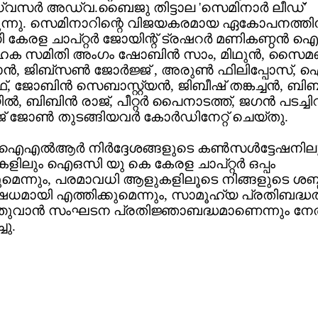
ര്‍ അഡ്വ.ബൈജു തിട്ടാല 'സെമിനാര്‍ ലീഡ്'
്നു. സെമിനാറിന്റെ വിജയകരമായ ഏകോപനത്തിന
രള ചാപ്റ്റര്‍ ജോയിന്റ് ട്രഷറര്‍ മണികണ്ഠന്‍ ഐക്
ാഹക സമിതി അംഗം ഷോബിന്‍ സാം, മിഥുന്‍, സൈമണ
ന്‍, ജിബ്സണ്‍ ജോര്‍ജ്ജ് , അരുണ്‍ ഫിലിപ്പോസ്
ജോബിന്‍ സെബാസ്റ്റ്യന്‍, ജിബീഷ് തങ്കച്ചന്‍, ബിബി
‍, ബിബിന്‍ രാജ്, പീറ്റര്‍ പൈനാടത്ത്, ജഗന്‍ പടച്ചി
ജ് ജോണ്‍ തുടങ്ങിയവര്‍ കോര്‍ഡിനേറ്റ് ചെയ്തു.
ഐഎല്‍ആര്‍ നിര്‍ദ്ദേശങ്ങളുടെ കണ്‍സള്‍ട്ടേഷനി
ളിലും ഐഒസി യു കെ കേരള ചാപ്റ്റര്‍ ഒപ്പം
ുമെന്നും, പരമാവധി ആളുകളിലൂടെ നിങ്ങളുടെ ശബ്
േധമായി എത്തിക്കുമെന്നും, സാമൂഹ്യ പ്രതിബദ്ധ
ത്തുവാന്‍ സംഘടന പ്രതിജ്ഞാബദ്ധമാണെന്നും നേതാ
ചു.