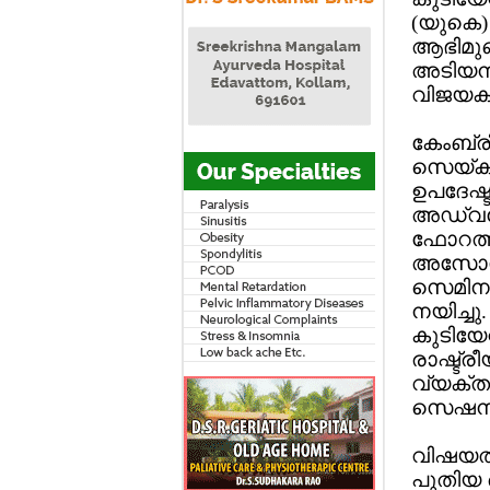
(യുകെ) 
ആഭിമുഖ്
അടിയന്
വിജയകര
കേംബ്രി
സെയ്ക്‌
ഉപദേഷ്ട
അഡ്വക്ക
ഫോറത്
അസോസിയേ
സെമിനാറ
നയിച്ചു
കുടിയേറ
രാഷ്ട്
വ്യക്ത
സെഷനാ
വിഷയത്ത
പുതിയ ഐ