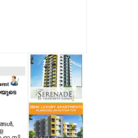
ment
യയുടെ
്ങള്‍,
്ള
 ഐ ഓ സി