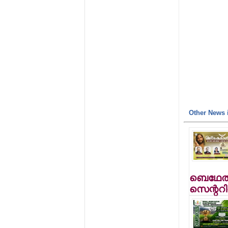
Other News i
ബെഥേല്‍
സെന്ററില