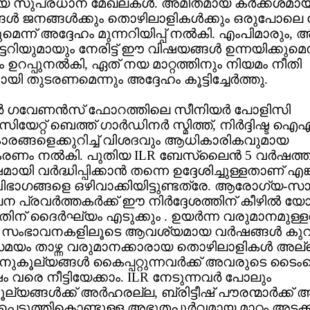
ിയ സുപ്രധാന മേഖലകള്‍. അമിതമായ കര്‍ക്കശമാ
ങള്‍ ജനങ്ങള്‍ക്കും തൊഴിലാളികള്‍ക്കും ഒരുപോല
െന്ന് അദ്ദേഹം മുന്നറിയിപ്പ് നല്‍കി. എംപിമാരും,
ടറിയുമായും നേരിട്ട് ഈ വിഷയങ്ങള്‍ ഉന്നയിക്കുമെന്
 ഉറപ്പുനല്‍കി, ഏത് നയ മാറ്റത്തിനും നിയമം നീതി
ായി തുടരണമെന്നും അദ്ദേഹം കൂട്ടിച്ചേര്‍ത്തു.
ചര്‍ ഗവേണന്‍സ് ഫോറത്തിലെ സീനിയര്‍ പോളിസി
റ്റ് ബെത്ത് ഗാര്‍ഡിനര്‍ സ്മിത്ത്, നിര്‍ദ്ദിഷ്ട ഐ
കാരങ്ങളെക്കുറിച്ച് വിശദവും ആധികാരികവുമായ
ണം നല്‍കി. പുതിയ ILR ബേസ്ലൈന്‍ 5 വര്‍ഷത്തില്
മായി വര്‍ദ്ധിപ്പിക്കാന്‍ തന്നെ ഉദ്ദേശിച്ചുള്ളതാണ് എങ്
 വിഭാഗങ്ങളെ ഒഴിവാക്കിയിട്ടുണ്ടത്രേ. ആരോഗ്യ-
 പ്രവര്‍ത്തകര്‍ക്ക് ഈ നിര്‍ദ്ദേശത്തിന് കീഴില്‍ 
തിന് ദൈര്‍ഘ്യം എടുക്കും . ഉയര്‍ന്ന വരുമാനമുള്ളവര
 സംഭാവനകളിലൂടെ ആവശ്യമായ വര്‍ഷങ്ങള്‍ കുറച്ച
ം താഴ്ന്ന വരുമാനക്കാരായ തൊഴിലാളികള്‍ അല്ലെ
കൂല്യങ്ങള്‍ കൈപ്പറ്റുന്നവര്‍ക്ക് അവരുടെ ടൈംല
ഷം വരെ നീട്ടിയേക്കാം. ILR നേടുന്നവര്‍ പോലും
യങ്ങള്‍ക്ക് അര്‍ഹരല്ല, ബ്രിട്ടീഷ് പൗരന്മാര്‍ക്ക്
്പെടുത്തികൊണ്ടുള്ള അഭൂതപൂര്‍വമായ മാറ്റം അടക്