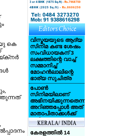
ും
വിസ്മയയുടെ ആദ്യ
യു കെ
സിനിമ കണ്ട ശേഷം
്
സംവിധായകന് 3
്‌നര്‍
ലക്ഷത്തിന്റെ വാച്ച്
സമ്മാനിച്ച്
ള്‍
മോഹന്‍ലാലിന്റെ
ഭാര്യ സുചിത്ര
പോണ്‍
ം,
സിനിമയിലാണ്
തുന്നത്
അഭിനയിക്കുന്നതെന്ന്
അറിഞ്ഞപ്പോള്‍ അത്
മാതാപിതാക്കള്‍ക്ക്
വലിയ
,
ആഘാതമായി:
‍പ്പാദനം
സണ്ണി ലിയോണ്‍
കേരളത്തില്‍ 14