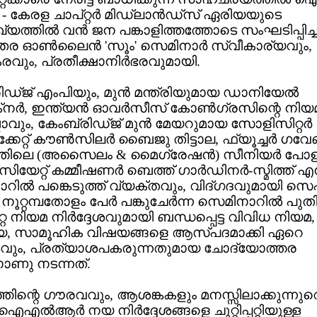
- കേരള ചാപ്റ്റര്‍ മിഡ്‌ലാന്‍ഡ്സ് ഏരിയയുടെ
യത്തില്‍ വന്‍ ജന പങ്കാളിത്തത്തോടെ സംഘടിപ്പിച്
തര ഓണ്‍ലൈന്‍ 'സൂം' സെമിനാര്‍ സ്വീകാര്യവും,
വും, പ്രതീക്ഷാനിര്‍ഭരവുമായി.
ഡ്ജ് എംപിയും, മുന്‍ മന്ത്രിയുമായ ഡാനിയേല്‍
നര്‍, ഇന്ത്യന്‍ ഓവര്‍സീസ് കോണ്‍ഗ്രസിന്റെ നിയ
ാവും, കേംബ്രിഡ്ജ് മുന്‍ മേയറുമായ സോളിസിറ്റര്‍
േറ്റ് കൗണ്‍സിലര്‍ ബൈജു തിട്ടാല, ഫ്യൂച്ചര്‍ ഗവ
തിലെ (അസൈലം & മൈഗ്രേഷന്‍) സീനിയര്‍ പോള
റ്റ് കമ്മീഷണര്‍ ബെത്ത് ഗാര്‍ഡിനര്‍-സ്മിത്ത് എന്
ില്‍ പങ്കെടുത്ത് വ്യക്തവും, വിദ്ഗദവുമായി സെ
. നൂറ്റമ്പതോളം പേര്‍ പങ്കുചേര്‍ന്ന സെമിനാറില്‍ പു
്റ നിയമ നിര്‍ദ്ദേശവുമായി ബന്ധപ്പെട്ട വിവിധ നിയമ,
രീയ, സാമൂഹിക വിഷയങ്ങളെ ആസ്പദമാക്കി ഏറെ
വും, പ്രത്യാശപകരുന്നതുമായ ചോദ്യോത്തര
ണു നടന്നത്.
ിന്റെ ഗൗരവവും, ആശങ്കകളും മനസ്സിലാക്കുന്നുവെ
എല്‍ആര്‍ നയ നിര്‍ദ്ദേശങ്ങളെ ചുറ്റിപ്പറ്റിയുള്ള