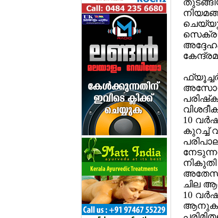
തുടങ്ങ
നിയമങ്
ചെയ്യുമ
സെക്രട്
അദ്ദേഹം
കേന്ദ്രമ
ഫ്യൂച്
അസോസിയേ
പരിഷ്‌
വിശദീകര
10 വര്‍ഷ
കുറച്ച്
പരിപാലന
നേടുന്ന
നികുതി
അതേസമയ
ചില ആനു
10 വര്‍
ആനുകൂല്
പരിമിതപ