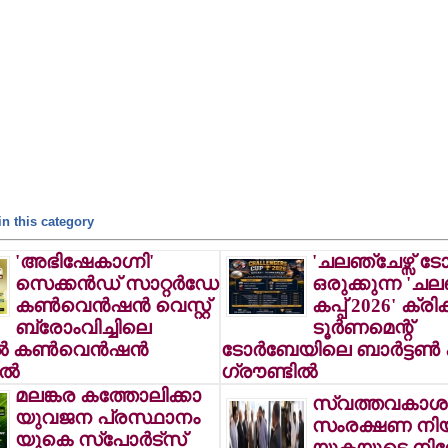
n this category
'അഭിഷേകാഗ്നി'
'ചലഞ്ചേഴ്സ് ടോ
സെക്കന്‍ഡ് സാറ്റര്‍ഡേ
ഒരുക്കുന്ന 'ചലഞ
കണ്‍വെന്‍ഷന്‍ വെസ്റ്റ്
കപ്പ് 2026' ക്രിക്ക
ബ്രോംവിച്ചിലെ
ടൂര്‍ണമെന്റ്
 കണ്‍വെന്‍ഷന്‍
ടോര്‍ബേയിലെ ബാര്‍ട്ടണ്‍ ക്
്‍
ഗ്രൗണ്ടില്‍
മലങ്കര കത്തോലിക്കാ
സ്വത്തവകാശ
യുവജന പ്രസ്ഥാനം
സംരക്ഷണ നിയ
യുകെ സ്പോര്‍ട്സ്
യുക്മയുടെ നി