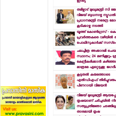
ഇന്ത്യ
തമിഴ്നാട് മുഖ്യമന്ത്രി സ
വിജയ് ബുധനാഴ്ച ന്യൂഡല്‍
പ്രധാനമന്ത്രി നരേന്ദ്ര മ
കൂടിക്കാഴ്ച നടത്തി
യൂത്ത് കോണ്‍ഗ്രസ് - ക
പ്രവര്‍ത്തകരെ വഴിയില്‍ ത
പോലീസുകാര്‍ക്ക് സസ്‌പെ
ചലച്ചിത്ര അക്കാദമി ചെയര്
സ്ഥാനം; 24 മണിക്കൂറും ശ്
കേന്ദ്രീകരിക്കാന്‍ കഴിഞ്ഞ
മാത്രമേ ഏറ്റെടുക്കൂ; ജഗദീ
കൂടുതല്‍ കരുത്തോടെ
എല്‍ഡിഎഫ് തിരിച്ചുവരും
പിണറായി വിജയന്‍
വിജയ് മുഖ്യമന്ത്രി ആയപ്പ
തൃഷയാണ് ചര്‍ച്ചയില്‍ നിറ
സത്യപ്രതിജ്ഞാ ചടങ്ങിലു
താരമായി തൃഷ