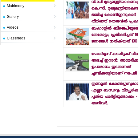
വി.ഡി മുഖ്യമന്ത്രിയാകണം
Matrimony
കെ.സി. മുഖ്യമന്ത്രിയാകണ
ജയിച്ച കോണ്‍ഗ്രസുകാര്‍
Gallery
തിരിഞ്ഞ് തെരുവില്‍ പ്ര
Videos
ബംഗാളില്‍ ബിജെപിയുട
തേരോട്ടം; പ്രതീക്ഷിച്ചത് 18
Classifieds
ജനങ്ങള്‍ നല്‍കിയത് 190
ഹോര്‍മുസ് കടലിടുക്ക് വീണ്
അടച്ച് ഇറാന്‍; അമേരിക
ഉപരോധം തുടരുന്നത്
ചൂണ്ടിക്കാട്ടിയാണ് നടപടി
തൃണമൂല്‍ കോണ്‍ഗ്രസുമായ
എല്ലാ ബന്ധവും വിച്ഛേദിക്കു
പുതിയ പാര്‍ട്ടിയുണ്ടാക്കും 
അന്‍വര്‍.