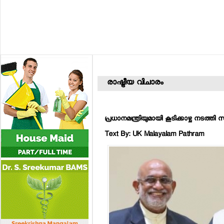
രാഷ്ട്രീയ വിചാരം
പ്രധാനമന്ത്രിയുമായി കൂടിക്കാഴ്ച നടത്
Text By: UK Malayalam Pathram