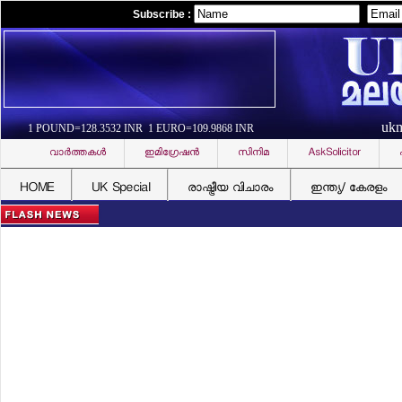
Subscribe :
uk
1 POUND=128.3532 INR 1 EURO=109.9868 INR
വാര്‍ത്തകള്‍
ഇമിഗ്രേഷന്‍
സിനിമ
AskSolicitor
HOME
UK Special
രാഷ്ട്രീയ വിചാരം
ഇന്ത്യ/ കേരളം