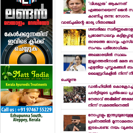
'വിശ്വഗുരു' ആകുന്നത്
എങ്ങനെയെന്ന് ജെന്‍ സ
കാണിച്ചു തന്നു: സോനം
വാങ്ചുകിന്റെ ഭാര്യ ഗീതാഞ്ജലി
ശബരിമല സ്വര്‍ണ്ണക്കൊള്
പ്രഭാമണ്ഡലവും കട്ടിളപ്പാ
താഴത്തെ ഭാഗവും എസ്
സംഘം പരിശോധിക്കും
അലമാരയില്‍ സ്ഥലം
ഇല്ലാത്തതിനാല്‍ മമത ബ
എഴുതിയ പുസ്തകങ്ങള്‍ 
ലൈബ്രറികളില്‍ നിന്ന് നീ
ചെയ്യുന്നു
ഡല്‍ഹിയില്‍ കൊക്രോച്ച
പാര്‍ട്ടിയുടെ പ്രതിഷേധ പ
നേതാവ് അഭിജിത് അമേരിക
നിന്ന് സമരത്തിനെത്തി
നോപ്പാളും ഇന്ത്യയുമായുള്
പ്രശ്‌നത്തില്‍ മൂന്നാമതൊ
ഇടപെടണ്ട: നയം വ്യക്തമ