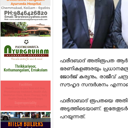
ഫരീദബാദ് അതിരൂപത ആര്‍ച്ച് 
ഭരണികുളങ്ങരയും പ്രധാനമന്ത്ര
ജോര്‍ജ് കുര്യനും, രാജീവ് ചന്ദ
സൗഹൃദ സന്ദര്‍ശനം എന്നാ
ഫരീദാബാദ് രൂപതയെ അതിര
അടുത്തിടെയാണ്. ഇതേതുടര്‍ന
പറയുന്നത്.