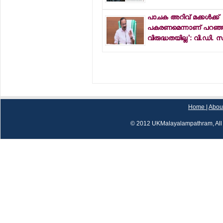
പാചക അറിവ് മക്കള്‍ക്ക്
പകരണമെന്നാണ് പറഞ്ഞത്;
വിരുദ്ധതയില്ല': വി.ഡി. 
Home
|
Abou
© 2012 UKMalayalampathram, All 