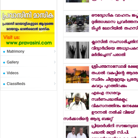
ഔദ്യോഗിക വാഹനം ജപ്തി 
ദുരിതാശ്വാസ പ്രവര്‍ത്തനങ്
ടിപ്പര്‍ ലോറിയില്‍ തഹസില
ക്ലാസില്‍ സംസാരിച്ചതിന
വിദ്യാര്‍ഥിയെ അധ്യാപകന്
Matrimony
മര്‍ദിച്ചെന്ന് പരാതി
Gallery
ശ്രീപത്മനാഭസ്വാമി ക്ഷേത്
തപാല്‍ വകുപ്പിന്റെ ആദര
Videos
സ്ഥിരം ചിത്രമുദ്രയും പ്രത്
Classifieds
കവറും പുറത്തിറക്കും
എഐ നഗരവും
സ്വര്‍ണപദ്ധതികളും;
വികസനത്തിനും ജനക്ഷേമ
ഊന്നല്‍ നല്‍കി വിജയ്
സര്‍ക്കാരിന്റെ ആദ്യ ബജറ്റ്
പ്രിയദര്‍ശിനി സൗജന്യയാ
പദ്ധതി: മന്ത്രി സി.പി.