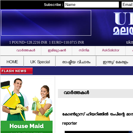
Subscribe :
uk
1 POUND=128.2216 INR 1 EURO=110.0715 INR
വാര്‍ത്തകള്‍
ഇമിഗ്രേഷന്‍
സിനിമ
AskSolicitor
HOME
UK Special
രാഷ്ട്രീയ വിചാരം
ഇന്ത്യ/ കേരളം
വാര്‍ത്തകള്‍
കോണ്‍ഗ്രസ് ഹിയറിങ്ങില്‍ ട്രംപിന്റെ മ
reporter