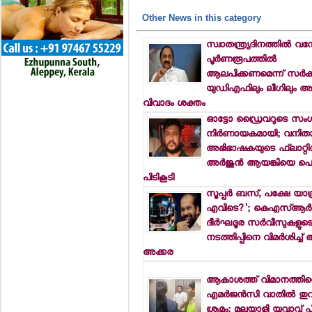
Other News in this category
സ്വാതന്ത്ര്യദിനത്തില്‍ വന
പൂര്‍ണരൂപത്തില്‍
ആലപിക്കണമെന്ന് സര്‍ക്കു
യുഡിഎഫിലും ലീഗിലും അതൃ
വിവാദം ശക്തം
ഓട്ടോ ഡ്രൈവറുടെ സം
നിര്‍ണായകമായി; വനിത
അഭിഭാഷകയുടെ ഫ്‌ലാറ്റില്
അര്‍ജുന്‍ ആയങ്കിയെ പ
പിടികൂടി
സൂപ്പര്‍ ബസ്, പക്ഷേ യാത്ര
എവിടെ?'; കെഎസ്ആര്‍
ദീര്‍ഘദൂര സര്‍വീസുകളുട
നടത്തിപ്പിനെ വിമര്‍ശിച്ച്
അക്കര
ആകാശത്ത് വിമാനത്തിന്
എമര്‍ജന്‍സി വാതില്‍ തുറ
ശ്രമം; മലയാളി യുവാവ് പി