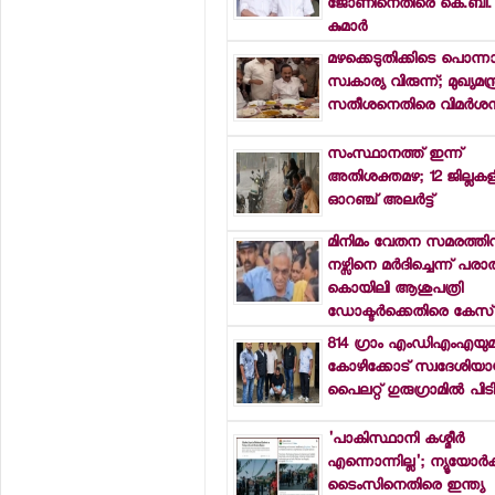
ജോണിനെതിരെ കെ.ബി.
കുമാര്‍
മഴക്കെടുതിക്കിടെ പൊന്ന
സ്വകാര്യ വിരുന്ന്; മുഖ്യമന്ത
സതീശനെതിരെ വിമര്‍ശ
സംസ്ഥാനത്ത് ഇന്ന്
അതിശക്തമഴ; 12 ജില്ലകളി
ഓറഞ്ച് അലര്‍ട്ട്
മിനിമം വേതന സമരത്തി
നഴ്സിനെ മര്‍ദിച്ചെന്ന് പരാ
കൊയിലി ആശുപത്രി
ഡോക്ടര്‍ക്കെതിരെ കേസ്
814 ഗ്രാം എംഡിഎംഎയു
കോഴിക്കോട് സ്വദേശിയായ
പൈലറ്റ് ഗുരുഗ്രാമില്‍ പിട
'പാകിസ്ഥാനി കശ്മീര്‍
എന്നൊന്നില്ല'; ന്യൂയോര്‍ക്
ടൈംസിനെതിരെ ഇന്ത്യ