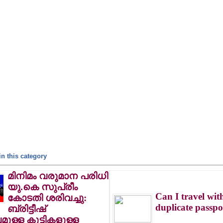
n this category
മിനിമം വരുമാന പരിധി
യു.കെ സുപ്രീം
Can I travel wi
കോടതി ശരിവച്ചു:
duplicate passpo
ബ്രിട്ടീഷ്
ുള്ള കുട്ടികളുള്ള