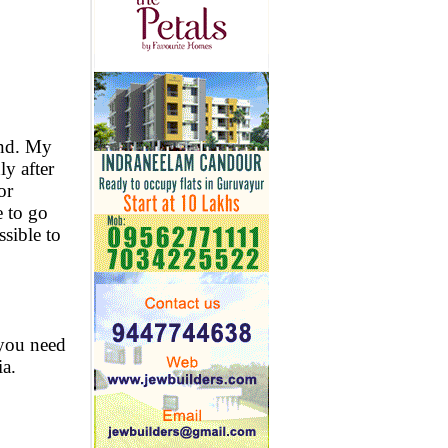
and. My
y after
or
 to go
ssible to
 you need
a.