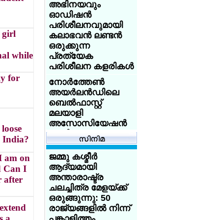
സേവര്‍ റെയില്‍
അഭിനയവും
സ്വാതന്ത്ര്യ ദിനം
കാര്‍ഡ് നല്‍കാന്‍
ഓഡിഷന്‍
ആഘോഷിക്കാന്‍
യുകെ
പരിശീലനവുമായി
ആഹ്വാനം
girl
കലാഭവന്‍ ലണ്ടന്‍
അയര്‍ലന്‍ഡിനായി
നടി
ഒരുക്കുന്ന
ചെസില്‍ തിളങ്ങി
തൃഷയ്‌ക്കെതിരേ
al while
പ്രത്യേക
മലയാളി
ദ്വയാര്‍ഥ
പരിശീലന കളരികള്‍
സഹോദരങ്ങള്‍;
പരാമാര്‍ശം:
y for
എയ്ഡന് കിരീടം,
നോര്‍ത്തേണ്‍
തമിഴ്‌നാട്
എയ്ഞ്ചലിന് രണ്ടാം
അയര്‍ലന്‍ഡിലെ
പ്രതിപക്ഷ
സ്ഥാനം
ബെല്‍ഫാസ്റ്റ്
നേതാവിനെ അറസ്റ്റ്
മലയാളി
ചെയ്ത് പോലീസ്
അസോസിയേഷന്‍
 loose
ഗ്ലാസ്‌ഗോയിലെ
പുതിയ
 India?
ഗോദയില്‍
എക്സിക്യൂട്ടീവ്
എതിരാളികളെ
കമ്മിറ്റിയെ
ജമ്മു കശ്മീര്‍
 I am on
മലര്‍ത്തിയടിച്ച്
തിരഞ്ഞെടുത്തു.
ആദ്യമായി
d Can I
ഇന്ത്യയുടെ
അന്താരാഷ്ട്ര
 after
യുക്മ റീജിയണല്‍
താരങ്ങള്‍ സ്വര്‍ണം
ചലച്ചിത്ര മേളയ്ക്ക്
കായികമേളകള്‍ക്ക്
നേടി
ഒരുങ്ങുന്നു: 50
പരിസമാപ്തി; ദേശീയ
 extend
രാജ്യങ്ങളില്‍ നിന്ന്
യുവാക്കളെ
കായിക മാമാങ്കം
s a
പങ്കാളിത്തം
ശിക്ഷിക്കാന്‍