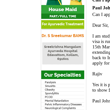
Paul Jo
Can I app
Dear Sir,
I am stu
visa is r
15th Marc
extending
back to I
apply for
Rajiv
Yes it is
to show £
Paul Joh