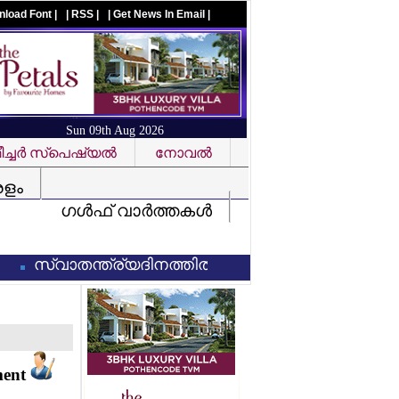
nload Font |
| RSS |
| Get News In Email |
Sun 09th Aug 2026
ച്ചര്‍ സ്‌പെഷ്യല്‍
നോവല്‍
Visit us on facebook
രളം
ഗള്‍ഫ് വാര്‍ത്തകള്‍
സ്വാതന്ത്ര്യദിനത്തില്‍ വന്ദേമാതരം പൂര്‍ണരൂപത്ത
ment