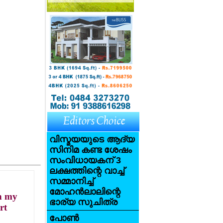
വിസ്മയയുടെ ആദ്യ
സിനിമ കണ്ട ശേഷം
സംവിധായകന് 3
ലക്ഷത്തിന്റെ വാച്ച്
സമ്മാനിച്ച്
മോഹന്‍ലാലിന്റെ
th my
ഭാര്യ സുചിത്ര
rt
പോണ്‍