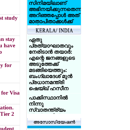
സിനിമയിലാണ്
അഭിനയിക്കുന്നതെന്ന്
അറിഞ്ഞപ്പോള്‍ അത്
st study
മാതാപിതാക്കള്‍ക്ക്
വലിയ
ആഘാതമായി:
n stay
സണ്ണി ലിയോണ്‍
ഏതു
ou have
പ്രത്യാഘാതവും
ആസിഡ്
o
നേരിടാന്‍ തയാര്‍:
ആക്രമണത്തെ
എന്റെ ജനങ്ങളുടെ
അതിജീവിച്ച
അടുത്തേക്ക്
y for
ഇന്ത്യക്കാരിക്ക്
മടങ്ങിയെത്തും:
യുകെ
ബംഗ്ലാദേശ് മുന്‍
യൂണിവേഴ്‌സിറ്റിയുടെ
പ്രധാനമന്ത്രി
സ്‌കോളര്‍ഷിപ്പ്
ഷെയ്ഖ് ഹസീന
for Visa
യുകെയില്‍
പാക്കിസ്ഥാനില്‍
പഠിക്കുകയാണോ?
നിന്നു
18 വയസ്സായോ?
ation.
സ്വാതന്ത്ര്യം
ട്രെയിന്‍ ടിക്കറ്റ് 50
Tier 2
പ്രഖ്യാപിച്ച്
ശതമാനം
ബലൂചിസ്ഥാന്‍:
ഡിസ്‌കൗണ്ട്:
ഓഗസ്റ്റ് 11
tudent