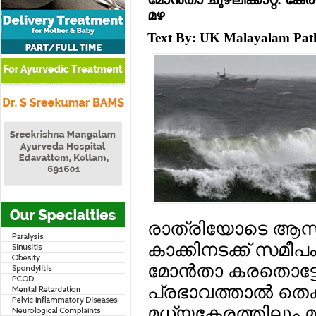
മഴ
Text By: UK Malayalam Pa
രാത്രിയോടെ ആന്ധ്
കാക്കിനടക്ക് സമീപം 
മോന്‍താ കരതൊട്ടേക്ക
പ്രഭാവത്താല്‍ തെക
മധ്യകേരത്തിലും മഴ