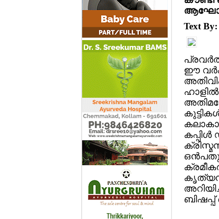
ആഘോഷങ
Text By
പ്രവര്‍ത
ഈ വര്‍
അതിവിപു
ഹാളില്
അതിമനോ
കുട്ടികള
കലാകാരി
കപ്പിള്
ക്രിസ്മ
ഒന്‍പ
ക്രമീകര
കൃത്യസ
അറിയിച്ച
ബിഷപ്പ്