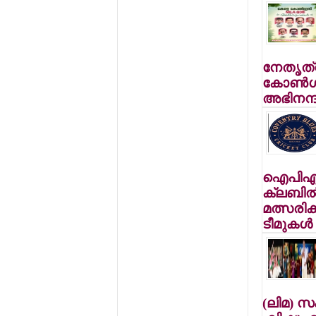
നേതൃത്
കോണ്‍ഗ
അഭിനന്ദി
ഐപിഎല്
ക്ലബില്‍
മത്സരിക
ടീമുകള്‍
(ലിമ) സംഘ