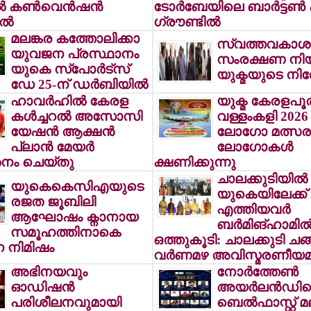
 കണ്‍വെന്‍ഷന്‍
ടോര്‍ബേയിലെ ബാര്‍ട്ടണ്‍ ക്
്‍
ഗ്രൗണ്ടില്‍
മലങ്കര കത്തോലിക്കാ
സ്വത്തവകാശ
യുവജന പ്രസ്ഥാനം
സംരക്ഷണ നിയ
യുകെ സ്പോര്‍ട്സ്
യുക്മയുടെ നി
ഡേ 25-ന് ഡര്‍ബിയില്‍
ഹാവര്‍ഹില്‍ കേരള
യുക്മ കേരളപൂ
കള്‍ച്ചറല്‍ അസോസി
വള്ളംകളി 2026
യേഷന്‍ ആക്ഷന്‍
ലോഗോ മത്സര
പ്ലാന്‍ മേയര്‍
ലോഗോകള്‍
നം ചെയ്തു
ക്ഷണിക്കുന്നു
ചാലക്കുടിയില്‍ 
യുകെകെസിഎയുടെ
യുകെയിലേക്ക്
രജത ജൂബിലി
എത്തിയവര്‍
ആഘോഷം ക്നാനായ
ബര്‍മിങ്ഹാമില്
സമൂഹത്തിനാകെ
ഒത്തുകൂടി: ചാലക്കുടി ചങ
 നിമിഷം
വര്‍ണമഴ അവിസ്മരണീയമ
അഭിനയവും
നോര്‍ത്തേണ്‍
ഓഡിഷന്‍
അയര്‍ലന്‍ഡി
പരിശീലനവുമായി
ബെല്‍ഫാസ്റ്റ് 