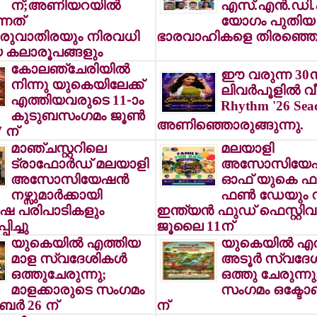
ന്;അണിയറയില്‍
എസ്.എന്‍.ഡി.
്നത്
യോഗം പുതിയ
രുവാതിരയും നിരവധി
ഭാരവാഹികളെ തിരഞ്ഞെട
 കലാരൂപങ്ങളും
കോലഞ്ചേരിയില്‍
ഈ വരുന്ന 30ന
നിന്നു യുകെയിലേക്ക്
ലിവര്‍പൂളില്‍ വീ
എത്തിയവരുടെ 11-ാം
Rhythm '26 Sea
കുടുബസംഗമം ജൂണ്‍
അണിഞ്ഞൊരുങ്ങുന്നു.
 ന്
മാഞ്ചസ്റ്ററിലെ
മലയാളി
ട്രാഫോര്‍ഡ് മലയാളി
അസോസിയേഷ
അസോസിയേഷന്‍
ഓഫ് യുകെ ഫാ
നഴ്സുമാര്‍ക്കായി
ഫണ്‍ ഡേയും 
പരിപാടികളും
ഇന്ത്യന്‍ ഫുഡ് ഫെസ്റ്റി
ിച്ചു
ജൂലൈ 11ന്
യുകെയില്‍ എത്തിയ
യുകെയില്‍ എ
മാള സ്വദേശികള്‍
അടൂര്‍ സ്വദേശ
ഒത്തുചേരുന്നു;
ഒത്തു ചേരുന്നു
മാളക്കാരുടെ സംഗമം
സംഗമം ഒക്ടോബര
ബര്‍ 26 ന്
ന്