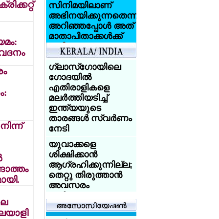
രിക്കറ്റ്
സിനിമയിലാണ്
അഭിനയിക്കുന്നതെന്ന്
അറിഞ്ഞപ്പോള്‍ അത്
മാതാപിതാക്കള്‍ക്ക്
മം:
വലിയ
വേദനം
ആഘാതമായി:
സണ്ണി ലിയോണ്‍
ഗ്ലാസ്‌ഗോയിലെ
രം
ഗോദയില്‍
ആസിഡ്
എതിരാളികളെ
ം:
ആക്രമണത്തെ
മലര്‍ത്തിയടിച്ച്
അതിജീവിച്ച
ഇന്ത്യയുടെ
ഇന്ത്യക്കാരിക്ക്
താരങ്ങള്‍ സ്വര്‍ണം
യുകെ
നിന്ന്
നേടി
യൂണിവേഴ്‌സിറ്റിയുടെ
സ്‌കോളര്‍ഷിപ്പ്
യുവാക്കളെ
ശിക്ഷിക്കാന്‍
‍
യുകെയില്‍
ആഗ്രഹിക്കുന്നില്ല;
്ങാത്തം
പഠിക്കുകയാണോ?
തെറ്റു തിരുത്താന്‍
ായി.
18 വയസ്സായോ?
അവസരം
ട്രെയിന്‍ ടിക്കറ്റ് 50
നല്‍കണം:
ശതമാനം
ലെ
അധിക്ഷേപിച്ച
ഡിസ്‌കൗണ്ട്:
മലയാളി
യുവാക്കളോട്