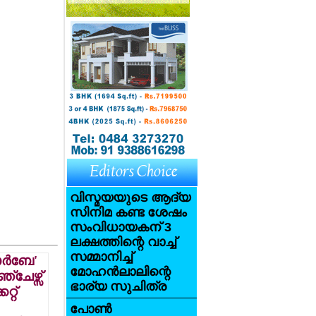
വിസ്മയയുടെ ആദ്യ
സിനിമ കണ്ട ശേഷം
സംവിധായകന് 3
ലക്ഷത്തിന്റെ വാച്ച്
സമ്മാനിച്ച്
ര്‍ബേ'
മോഹന്‍ലാലിന്റെ
്ചേഴ്സ്
ഭാര്യ സുചിത്ര
റ്റ്
പോണ്‍