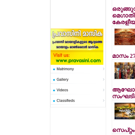
ഒരുങ്ങുന
മെഗാതി
കേരളീയ
മാസം 27
Matrimony
Gallery
ആഘോഷ 
Videos
സംഘടിപ്പ
Classifieds
സെപ്റ്റം