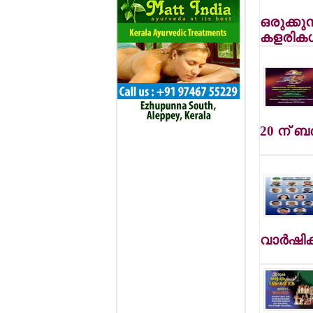
ഒരുക്കു
കളരികള്
20 ന് ബര
വാര്‍ഷ