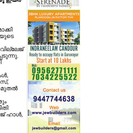
ാക്കി
്മയുടെ
വില്ലേജ്
ുന്നു.
ി
്‍,
ംസ്,
 മുതല്‍
രും
ിതി
ജ് ഹാള്‍,