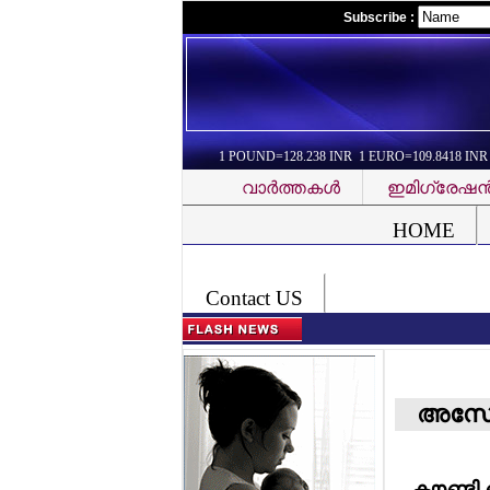
Subscribe :
1 POUND=128.238 INR 1 EURO=109.8418 INR
വാര്‍ത്തകള്‍
ഇമിഗ്രേഷന്
Font Problem
HOME
Contact US
അസോ
കൗണ്ടി 