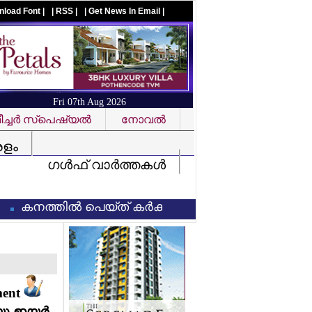
nload Font |
| RSS |
| Get News In Email |
Fri 07th Aug 2026
ച്ചര്‍ സ്‌പെഷ്യല്‍
നോവല്‍
Visit us on facebook
രളം
ഗള്‍ഫ് വാര്‍ത്തകള്‍
കനത്തില്‍ പെയ്ത് കര്‍ക്കടകം: നാളെയും (8/7/2026) ഏഴ
ment
യൂ ഇയര്‍