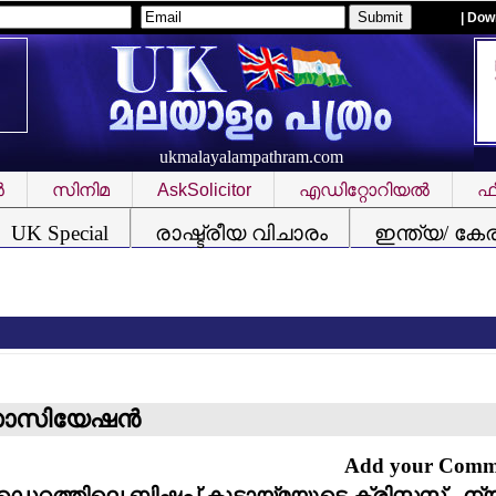
| Dow
ukmalayalampathram.com
‍
സിനിമ
AskSolicitor
എഡിറ്റോറിയല്‍
ഫീ
UK Special
രാഷ്ട്രീയ വിചാരം
ഇന്ത്യ/ കേ
സിയേഷന്‍
Add your Com
ഡെറത്തിലെ ബിഷപ്പ് കൂട്ടായ്മയുടെ ക്രിസ്മസ് - ന്