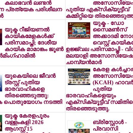
കലാഭവന്‍ ലണ്ടന്‍
അസോസിയേഷ
ന്ന പ്രത്യേക പരിശീലന
പുതിയ എക്സിക്യൂട്ടീവ്
‍
കമ്മിറ്റിയെ തിരഞ്ഞെടുത്ത
യുക്മ - ഡോ
യുക്മ റീജിയണല്‍
സൈമണ്‍സ്
കായികമേളകള്‍ക്ക്
അക്കാദമി നോര്‍
പരിസമാപ്തി; ദേശീയ
വെസ്റ്റ് കായികമ
കായിക മാമാങ്കം ജൂണ്‍
ഉജ്ജ്വല പരിസമാപ്തി - വി
്‍മിംഗ്ഹാമില്‍
മലയാളി അസോസിയേഷന
ചാമ്പ്യന്‍മാര്‍
കേരള കള്‍ച്ചറല
യുകെയിലെ ജീവന്‍
അസോസിയേഷ
ട്രസ്റ്റ് പുതിയ
(KCAH) ഹാവര്‍
ഭാരവാഹികളെ
പുതിയ
തിരഞ്ഞെടുത്തു:
ഭാരവാഹികളെയും
ിക പൊതുയോഗം നടത്തി
എക്സിക്യൂട്ടീവ് സമിതി
തിരഞ്ഞെടുത്തു.
യുക്മ കേരളപൂരം
വള്ളംകളി 2026
ബ്രിസ്റ്റോള്‍ -
ആഗസ്റ്റ് 15
പ്രവാസി