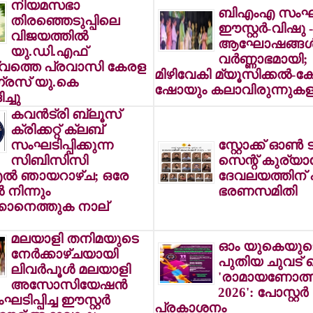
നിയമസഭാ
ബിഎംഎ സംഘടിപ
തിരഞ്ഞെടുപ്പിലെ
ഈസ്റ്റര്‍-വിഷു
വിജയത്തില്‍
ആഘോഷങ്ങള്
യു.ഡി.എഫ്
വര്‍ണ്ണാഭമായി;
വത്തെ പ്രവാസി കേരള
മിഴിവേകി മ്യൂസിക്കല്‍
്രസ് യു.കെ
ഷോയും കലാവിരുന്നുകള
ച്ചു
കവന്‍ട്രി ബ്ലൂസ്
ക്രിക്കറ്റ് ക്ലബ്
സംഘടിപ്പിക്കുന്ന
സ്റ്റോക്ക് ഓണ്‍ ട
സിബിസിസി
സെന്റ് കുര്യാ
‍ ഞായറാഴ്ച; ഒരേ
ദേവലയത്തിന്
 നിന്നും
ഭരണസമിതി
്കാനെത്തുക നാല്
മലയാളി തനിമയുടെ
ഓം യുകെയുട
നേര്‍ക്കാഴ്ചയായി
പുതിയ ചുവട് വ
ലിവര്‍പൂള്‍ മലയാളി
'രാമായണോത്
അസോസിയേഷന്‍
2026': പോസ്റ്റര്‍
ടിപ്പിച്ച ഈസ്റ്റര്‍
പ്രകാശനം