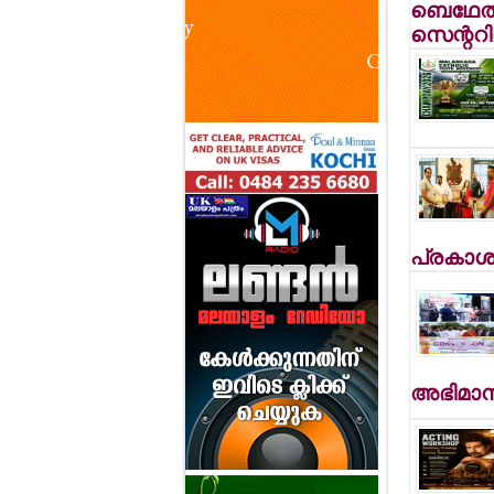
ബെഥേല്‍
സെന്ററില
പ്രകാശ
അഭിമാന