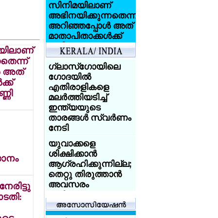
സിനിമയിലാണ്
അഭിനയിക്കുന്നതെന്ന്
അറിഞ്ഞപ്പോള്‍ അത്
മാതാപിതാക്കള്‍ക്ക്
വലിയ
യിലാണ്
ആഘാതമായി:
തെന്ന്
സണ്ണി ലിയോണ്‍
ഗ്ലാസ്‌ഗോയിലെ
‍ അത്
ഗോദയില്‍
്ക്
ആസിഡ്
എതിരാളികളെ
ആക്രമണത്തെ
്ണി
മലര്‍ത്തിയടിച്ച്
അതിജീവിച്ച
ഇന്ത്യയുടെ
ഇന്ത്യക്കാരിക്ക്
താരങ്ങള്‍ സ്വര്‍ണം
യുകെ
നേടി
യൂണിവേഴ്‌സിറ്റിയുടെ
സ്‌കോളര്‍ഷിപ്പ്
യുവാക്കളെ
ശിക്ഷിക്കാന്‍
ാനം
യുകെയില്‍
ആഗ്രഹിക്കുന്നില്ല;
പഠിക്കുകയാണോ?
തെറ്റു തിരുത്താന്‍
18 വയസ്സായോ?
അവസരം
രിട്ടു
ട്രെയിന്‍ ടിക്കറ്റ് 50
നല്‍കണം:
ോടതി:
ശതമാനം
അധിക്ഷേപിച്ച
ഡിസ്‌കൗണ്ട്:
യുവാക്കളോട്