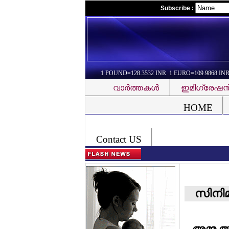
Subscribe :
1 POUND=128.3532 INR 1 EURO=109.9868 IN
വാര്‍ത്തകള്‍
ഇമിഗ്രേഷന്
Font Problem
HOME
Contact US
സിനി
അമ്മ അ