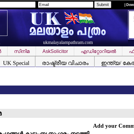
| Dow
ukmalayalampathram.com
R
‍
സിനിമ
AskSolicitor
എഡിറ്റോറിയല്‍
ഫീ
UK Special
രാഷ്ട്രീയ വിചാരം
ഇന്ത്യ/ കേ
സ
മ
Add your Com
ംഗങ്ങള്‍ കുടുംബ സംഗമം നടത്തി