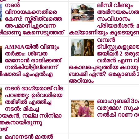
നടന്‍
ലിസി വീണ്ടും
വിനായകനെതിരെ
അഭിനയരംഗത്ത
കേസ്: സ്ത്രീത്വത്തെ
സംവിധാനം
അപമാനിച്ചുവെന്ന
പ്രിയദര്‍ശന്‍: 
ിലാണു കേസെടുത്തത്
കല്യാണിയും കൂടെയുണ്ട
വമ്പന്‍
AMMAയില്‍ വീണ്ടും
ട്വിസ്റ്റുകളുമാ
തര്‍ക്കം: ശ്വേത
ജയിലര്‍ 2 ഒരുങ്
മേനോന്‍ രാജിക്കത്ത്
വര്‍മന്‍ എന്ന 
നല്‍കിയിട്ടില്ലെന്ന്
കൊലപ്പെടുത്തിയ കഥയു
പിഷാരടി എംഎല്‍എ
ബാക്കി എന്ത്? ഒക്ടോബര്‍ 
അറിയാം
നടന്‍ ഭാഗ്യരാജ് വിട
പറഞ്ഞു: ഉര്‍വശിയെ
ബാഹുബലി 3ാം
തമിഴില്‍ എത്തിച്ച
വരുമോ? സൂച
നടന്‍: മികച്ച
നല്‍കി റാണ ദഗ
യകന്‍, നല്ല സിനിമാ
ത്തകനായിരുന്നു
ജ്
മഹാനടന്‍ മുതല്‍