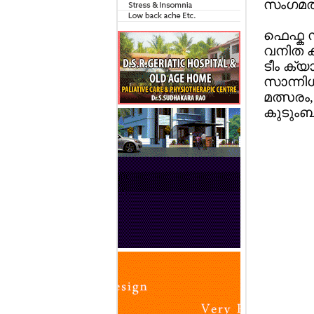
സംഗമത്ത
ഫെഫ്ക സം
വനിത ക്
ടീം ക്യ
സാന്നിധ
മത്സരം
കുടുംബ