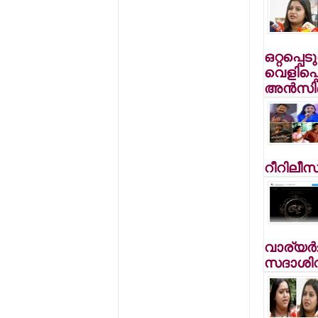
ഒറ്റപ്പെട
വെളിപ്പ
അന്‍സ
റീറിലീസ
വാര്യര്
സദാശിവ