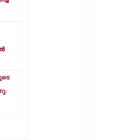
ചിത്രം 'മഹാരാജ
ഹോസ്റ്റലി'ന്റെ
രസകരമായ
ട്രെയ്ലര്‍
പുറത്തിറങ്ങി
്‍
യുടെ
നു: