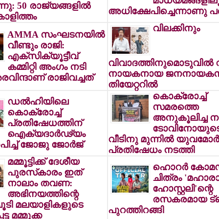
മാധ്യമങ്ങളില
്നു: 50 രാജ്യങ്ങളില്‍
അധിക്ഷേപിച്ചെന്നാണു പ
്കാളിത്തം
വിലക്കിനും
AMMA സംഘടനയില്‍
വീണ്ടും രാജി:
എക്‌സിക്യൂട്ടീവ്
വിവാദത്തിനുമൊടുവില്‍ 
കമ്മിറ്റി അംഗം നടി
നായകനായ ജനനായകന്
ിന്ദാണ് രാജിവച്ചത്
തിയേറ്ററില്‍
കൊക്രോച്ച്
ഡല്‍ഹിയിലെ
സമരത്തെ
കൊക്രോച്ച്
അനുകൂലിച്ച നട
പ്രതിഷേധത്തിന്
ടോവിനോയുട
ഐക്യദാര്‍ഢ്യം
വീടിനു മുന്നില്‍ യുവമോര്‍ച
ിച്ച് ജോജു ജോര്‍ജ്
പ്രതിഷേധം നടത്തി
മമ്മൂട്ടിക്ക് ദേശീയ
ഹൊറര്‍ കോമ
പുരസ്‌കാരം ഇത്
ചിത്രം 'മഹാര
നാലാം തവണ:
ഹോസ്റ്റലി'ന്റെ
അഭിനയത്തിന്റെ
രസകരമായ ട്രെ
ചൂടി മലയാളികളുടെ
പുറത്തിറങ്ങി
ട്ട മമ്മൂക്ക