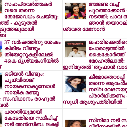
സഹപ്രവര്‍ത്തകര്‍
അജണ്ട വച്ച്
വരെ തന്നെ
പുറത്താക്കാന്‍
തേജോവധം ചെയ്തു;
നടത്തി; പാവ 
ുത്തി - കൂടുതല്‍
ഞാന്‍ തയാറല്
െടുത്തലുമായി
ശ്വേത മേനോന്‍
ിബ
37 വര്‍ഷത്തിനു ശേഷം
ലഹരിക്കെതിര
കിരീടം വീണ്ടും
പോരാട്ടത്തില്‍
തിയേറ്ററുകളിലേക്ക്;
കൈകോര്‍ത്ത്
4കെ ദൃശ്യഭംഗിയില്‍
മോഹല്‍ലാല്‍:
്
ഇനിമുതല്‍ 'തൂഫാന്‍ വാരി
ഒടിയന്‍ വീണ്ടും:
കീമോതെറാപ്പി 
പൃഥ്വിരാജ്
തന്നെ ആരംഭിക്
നായകനാകുമ്പോള്‍
നല്ല വേദനയുണ
നായിക മഞ്ജു
പ്രാര്‍ഥിക്കണം
‍: സംവിധാനം രാഹുല്‍
സുധി ആശുപത്രിയില്‍
ന്‍
പരാതിയുമായി
കോടതിയെ സമീപിച്ച്
സിനിമാ നടി സ
നടി അന്‍സിബ: ലക്ഷ്മി
വീടിനുള്ളില്‍ മര