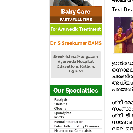
Text By
ഇന്‍ഡോര്
ഒന്നാമ
ചടങ്ങില
അധ്യക്ഷ
പരമേശ്
ശ്രീ മ
സംസാരി
ശ്രീ. ട
സഹേബ് 
ലാലിനെയ