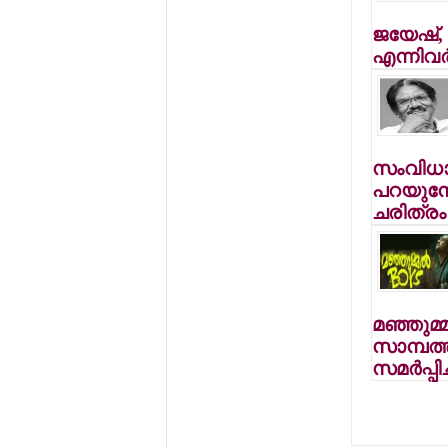
ജയേഷ്
എന്നിവര
സംവിധാ
പറയുമ്പ
ചരിത്രം
മഞ്ഞുമ്
സാമ്പത്തി
സമര്‍പ്പിച