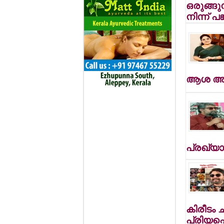
ഒരുങ്ങുന
നിന്ന് പങ
ആശ അരവ
പ്രഖ്യാപ
കിരീടം 
പ്രിയപ്പെ