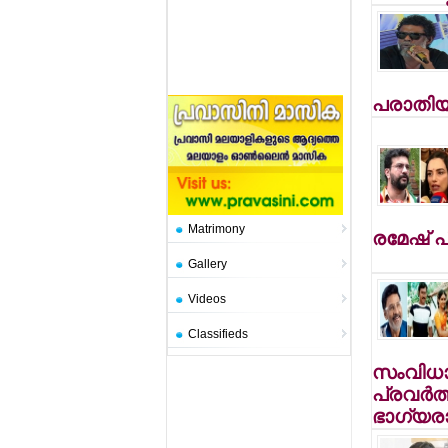
പരാതിയ
Matrimony
രമേഷ് 
Gallery
Videos
Classifieds
സംവിധാ
പ്രവര്‍
ഭാഗ്യരാ