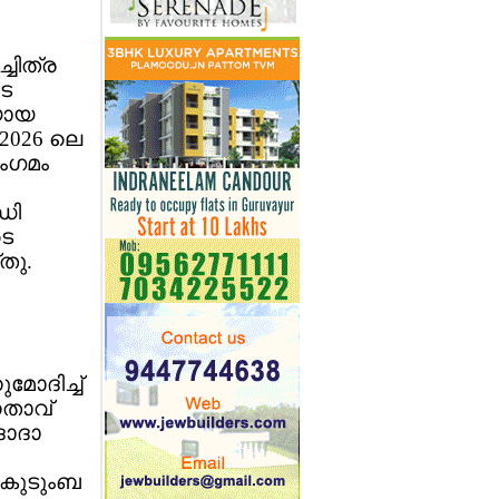
ചിത്ര
െ
ായ
2026 ലെ
ംഗമം
ധി
ടെ
തു.
ോദിച്ച്
േതാവ്
ദാദാ
മ കുടുംബ