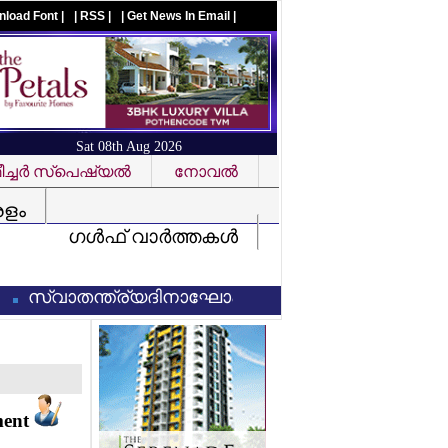
nload Font |
| RSS |
| Get News In Email |
Sat 08th Aug 2026
ച്ചര്‍ സ്‌പെഷ്യല്‍
നോവല്‍
Visit us on facebook
രളം
ഗള്‍ഫ് വാര്‍ത്തകള്‍
്വാതന്ത്ര്യദിനാഘോഷങ്ങളില്‍ 'വന്ദേമാതരം' പൂര്‍ണമ
ment