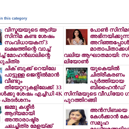
n this category
വിസ്മയയുടെ ആദ്യ
പോണ്‍ സിനിമ
സിനിമ കണ്ട ശേഷം
അഭിനയിക്കുന്ന
സംവിധായകന് 3
അറിഞ്ഞപ്പോള്
ലക്ഷത്തിന്റെ വാച്ച്
മാതാപിതാക്കള്‍ക
ച്ച് മോഹന്‍ലാലിന്റെ
വലിയ ആഘാതമായി: സണ
സുചിത്ര
ലിയോണ്‍
ചിക് ബുക്ക് റെയിലേ
യുകെയില്‍
പാട്ടുള്ള ജെന്റില്‍മാന്‍
ചിത്രീകരണം
വീണ്ടും
പൂര്‍ത്തിയായ
തിയേറ്ററുകളിലേക്ക്: 33
ബിഹൈന്‍ഡ്
ള്‍ക്കു ശേഷം എച്ച്ഡി 4K
സിനിമയുടെ വീഡിയോ ഗ
 പ്രദര്‍ശനം
പുറത്തിറങ്ങി
ജമ്മു കശ്മീര്‍
അന്‍സിബയെ നേ
ആദ്യമായി
കേള്‍ക്കാന്‍ ക
അന്താരാഷ്ട്ര
സമൂഹ
ചലച്ചിത്ര മേളയ്ക്ക്