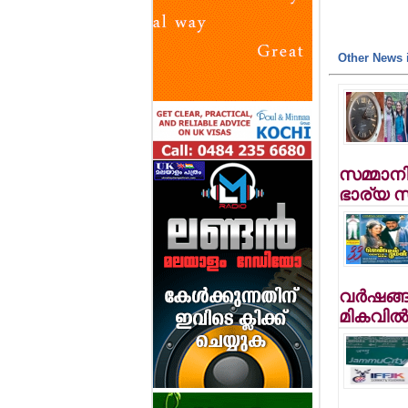
Other News i
സമ്മാനി
ഭാര്യ 
വര്‍ഷങ്ങ
മികവില്‍