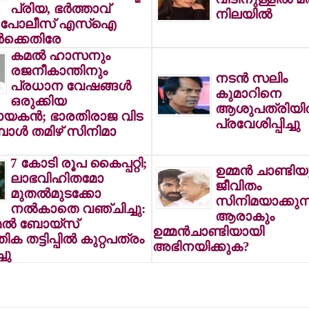
പ്രിയ, ഭര്‍ത്താവ്
നിലയില്‍
, പോലീസ് എസ്‌ഐ
്‍ക്കെതിരേ
കമല്‍ ഹാസനും
രജനീകാന്തിനും
നടന്‍ സലിം
പ്രധാന വേഷങ്ങള്‍
കുമാറിനെ
ഒരുക്കിയ
ആശുപത്രിയില
യകന്‍; ഭാരതിരാജ വിട
പ്രവേശിപ്പിച്ചു
ോള്‍ തമിഴ് സിനിമാ
7 കോടി രൂപ കൈപ്പറ്റി;
ഉമ്മന്‍ ചാണ്ടി
ലാഭവിഹിതമോ
ജീവിതം
മുതല്‍മുടക്കോ
സിനിമയാക്കുന്
നല്‍കാതെ വഞ്ചിച്ചു:
ആരാകും
മല്‍ ബോയ്‌സ്
ഉമ്മന്‍ചാണ്ടിയായി
ക തട്ടിപ്പില്‍ കുറ്റപത്രം
അഭിനയിക്കുക?
്ചു