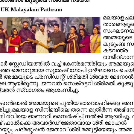
: UK Malayalam Pathram
മലയാളചലച്
താരങ്ങളുട
സംഘടനയ
അമ്മയുടെ 
കുടുംബ സ
കടവന്ത്ര
രാജീവ്ഗാന്
‍ സ്റ്റേഡിയത്തില്‍ വച്ച് കേന്ദ്രമന്ത്രിയും അമ്മയു
ത്തെ മെമ്പറുമായ സുരേഷ് ഗോപി ഉദ്ഘാടനം ചെയ്
്‍ അമ്മയുടെ പ്രസിഡന്റ് ശ്രീമതി ശ്വേത മേനോന്‍
 ആയിരുന്നു. ജനറല്‍ സെക്രട്ടറി ശ്രീമതി കുക്കൂ
വരന്‍ സ്വാഗതം ആശംസിച്ചു.
ോഹന്‍ലാല്‍ അമ്മയുടെ പുതിയ ഭാരവാഹികളെ അനുമ
ച്ചു.മലയാള സിനിമയിലെ തന്നെ മുതിര്‍ന്ന അഭിന
ി ജി രവിയെ ഓണററി മെമ്പര്‍ഷിപ്പ് നല്‍കി ആദരിച്ചു. 
ഫാല്‍ക്കെ അവാര്‍ഡ് ജേതാവായ ശ്രീ മോഹന്‍
ും, പദ്മഭൂഷന്‍ ജേതാവ് ശ്രീ മമ്മൂട്ടിയേയും അമ്