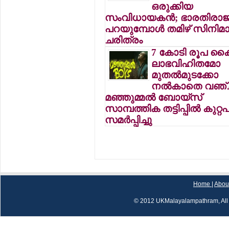
ഒരുക്കിയ
സംവിധായകന്‍; ഭാരതിരാജ
പറയുമ്പോള്‍ തമിഴ് സിനിമ
ചരിത്രം
7 കോടി രൂപ കൈപ്പ
ലാഭവിഹിതമോ
മുതല്‍മുടക്കോ
നല്‍കാതെ വഞ്ചി
മഞ്ഞുമ്മല്‍ ബോയ്‌സ്
സാമ്പത്തിക തട്ടിപ്പില്‍ കുറ്
സമര്‍പ്പിച്ചു
Home
|
Abou
© 2012 UKMalayalampathram, All 