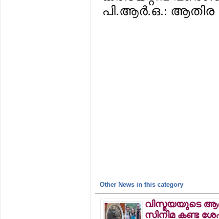
പി.ആര്‍.ഒ.: ആതിര ദ
Other News in this category
വിസ്മയയുടെ ആ
സിനിമ കണ്ട ശേ