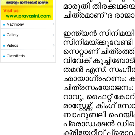
മാരുതി തിരക്കഥയ
ചിത്രമാണ് 'ദ രാജാ
Matrimony
ഇന്ത്യന്‍ സിനിമയി
Gallery
സിനിമയ്ക്കുവേണ്ടി 
Videos
സെറ്റാണ് ചിത്രത്തി
Classifieds
വിവേക് കുച്ചിബോട്
തമന്‍ എസ്. സംഗീത
ഛായാഗ്രഹണം: കാര്
ചിത്രസംയോജനം: ക
റാവു, ഫൈറ്റ് കോറി
മാസ്റ്റേഴ്സ്, കിംഗ്
ബാഹുബലി ഫെയിം ആര
പ്രൊഡക്ഷന്‍ ഡിസ
ക്രിയേറ്റീവ് പ്രെ