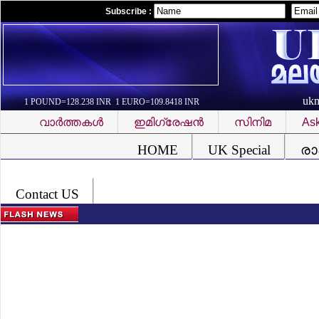
Subscribe :
uk
1 POUND=128.238 INR 1 EURO=109.8418 INR
വാര്‍ത്തകള്‍
ഇമിഗ്രേഷന്‍
സിനിമ
Ask
Font Problem
HOME
UK Special
രാ
Contact US