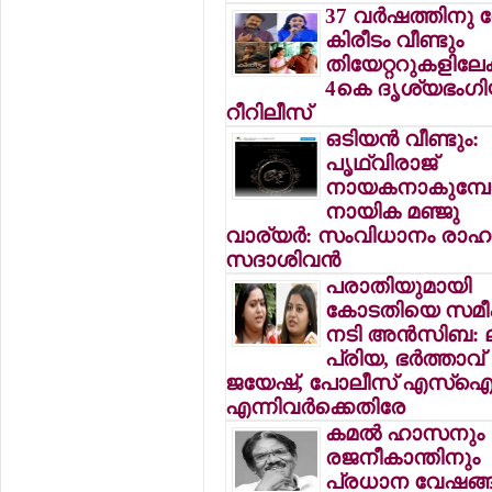
37 വര്‍ഷത്തിനു
കിരീടം വീണ്ടും
തിയേറ്ററുകളിലേക്
4കെ ദൃശ്യഭംഗിയ
റീറിലീസ്
ഒടിയന്‍ വീണ്ടും:
പൃഥ്വിരാജ്
നായകനാകുമ്പോ
നായിക മഞ്ജു
വാര്യര്‍: സംവിധാനം രാഹു
സദാശിവന്‍
പരാതിയുമായി
കോടതിയെ സമീപി
നടി അന്‍സിബ: ലക
പ്രിയ, ഭര്‍ത്താവ്
ജയേഷ്, പോലീസ് എസ്‌
എന്നിവര്‍ക്കെതിരേ
കമല്‍ ഹാസനും
രജനീകാന്തിനും
പ്രധാന വേഷങ്ങ