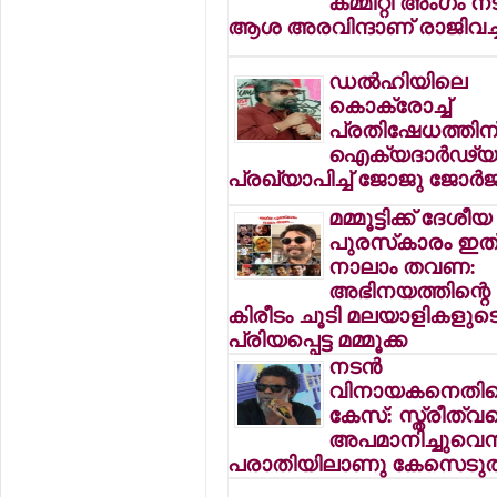
കമ്മിറ്റി അംഗം ന
ആശ അരവിന്ദാണ് രാജിവച്
ഡല്‍ഹിയിലെ
കൊക്രോച്ച്
പ്രതിഷേധത്തിന
ഐക്യദാര്‍ഢ്യ
പ്രഖ്യാപിച്ച് ജോജു ജോര്‍ജ
മമ്മൂട്ടിക്ക് ദേശീയ
പുരസ്‌കാരം ഇത
നാലാം തവണ:
അഭിനയത്തിന്റെ
കിരീടം ചൂടി മലയാളികളുട
പ്രിയപ്പെട്ട മമ്മൂക്ക
നടന്‍
വിനായകനെതി
കേസ്: സ്ത്രീത്വ
അപമാനിച്ചുവെന
പരാതിയിലാണു കേസെടുത