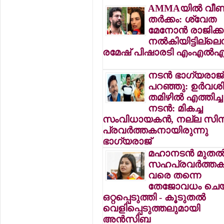
AMMAയില്‍ വീണ്
തര്‍ക്കം: ശ്വേത
മേനോന്‍ രാജിക്ക
നല്‍കിയിട്ടില്ലെന
രമേഷ് പിഷാരടി എംഎല്‍
നടന്‍ ഭാഗ്യരാജ്
പറഞ്ഞു: ഉര്‍വ
തമിഴില്‍ എത്തിച്ച
നടന്‍: മികച്ച
സംവിധായകന്‍, നല്ല സിന
പ്രവര്‍ത്തകനായിരുന്നു
ഭാഗ്യരാജ്
മഹാനടന്‍ മുതല്
സഹപ്രവര്‍ത്തകര
വരെ തന്നെ
തേജോവധം ചെയ
ഒറ്റപ്പെടുത്തി - കൂടുതല്‍
വെളിപ്പെടുത്തലുമായി
അന്‍സിബ