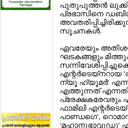
പുതുപുത്തന്‍ ലുക്ക
പ്രഭാസിനെ ഡബിള്
അവതരിപ്പിച്ചിരിക്കു
സൂചനകള്‍.
ഏവരേയും അതിശയിപ
ഘടകങ്ങളും മിത്തു
സന്നിവേശിപ്പിച്ചു
എന്റര്‍ടെയ്‌നറായ
ന്യൂ ഹ്യൂമര്‍' എ
എത്തുന്നത് എന്നത
പ്രേക്ഷകരേവരും
ഫാമിലി എന്റര്‍ടെ
പാണ്ഡഗെ', റൊമാന
'മഹാനുഭാവുഡു' എന