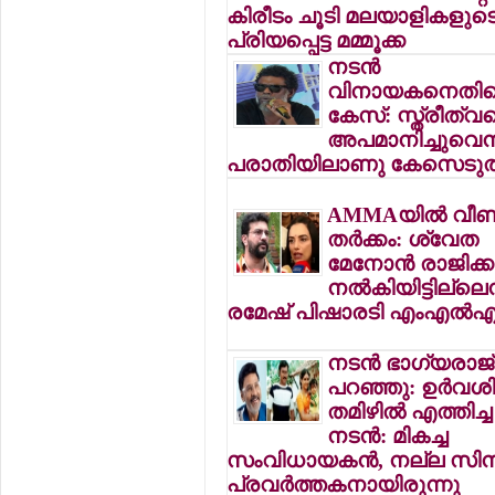
കിരീടം ചൂടി മലയാളികളുട
പ്രിയപ്പെട്ട മമ്മൂക്ക
നടന്‍
വിനായകനെതി
കേസ്: സ്ത്രീത്വ
അപമാനിച്ചുവെന
പരാതിയിലാണു കേസെടുത
AMMAയില്‍ വീണ്
തര്‍ക്കം: ശ്വേത
മേനോന്‍ രാജിക്ക
നല്‍കിയിട്ടില്ലെന
രമേഷ് പിഷാരടി എംഎല്‍
നടന്‍ ഭാഗ്യരാജ്
പറഞ്ഞു: ഉര്‍വ
തമിഴില്‍ എത്തിച്ച
നടന്‍: മികച്ച
സംവിധായകന്‍, നല്ല സിന
പ്രവര്‍ത്തകനായിരുന്നു