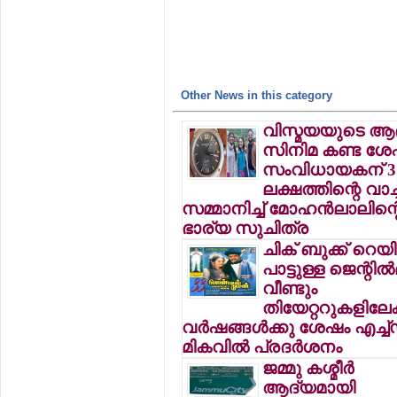
Other News in this category
വിസ്മയയുടെ ആ
സിനിമ കണ്ട ശേ
സംവിധായകന് 3
ലക്ഷത്തിന്റെ വാച്ച
സമ്മാനിച്ച് മോഹന്‍ലാലിന്റ
ഭാര്യ സുചിത്ര
ചിക് ബുക്ക് റെയ
പാട്ടുള്ള ജെന്റില്‍
വീണ്ടും
തിയേറ്ററുകളിലേക്
വര്‍ഷങ്ങള്‍ക്കു ശേഷം എച്ച
മികവില്‍ പ്രദര്‍ശനം
ജമ്മു കശ്മീര്‍
ആദ്യമായി