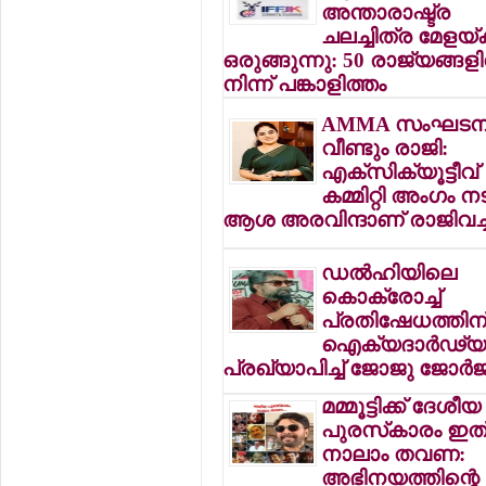
അന്താരാഷ്ട്ര
ചലച്ചിത്ര മേളയ്ക്
ഒരുങ്ങുന്നു: 50 രാജ്യങ്ങളി
നിന്ന് പങ്കാളിത്തം
AMMA സംഘടനയ
വീണ്ടും രാജി:
എക്‌സിക്യൂട്ടീവ്
കമ്മിറ്റി അംഗം ന
ആശ അരവിന്ദാണ് രാജിവച്
ഡല്‍ഹിയിലെ
കൊക്രോച്ച്
പ്രതിഷേധത്തിന
ഐക്യദാര്‍ഢ്യ
പ്രഖ്യാപിച്ച് ജോജു ജോര്‍ജ
മമ്മൂട്ടിക്ക് ദേശീയ
പുരസ്‌കാരം ഇത
നാലാം തവണ:
അഭിനയത്തിന്റെ