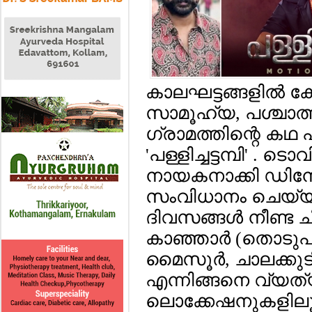
കാലഘട്ടങ്ങളില്‍ ക
സാമൂഹ്യ, പശ്ചാത
ഗ്രാമത്തിന്റെ കഥ 
'പള്ളിച്ചട്ടമ്പി'
നായകനാക്കി ഡി
സംവിധാനം ചെയ്യുന
ദിവസങ്ങള്‍ നീണ്ട 
കാഞ്ഞാര്‍ (തൊടുപു
മൈസൂര്‍, ചാലക്കുടി,
എന്നിങ്ങനെ വ്യത
ലൊക്കേഷനുകളിലൂ