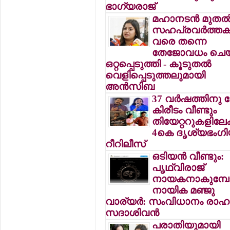
ഭാഗ്യരാജ്
മഹാനടന്‍ മുതല്
സഹപ്രവര്‍ത്തകര
വരെ തന്നെ
തേജോവധം ചെയ
ഒറ്റപ്പെടുത്തി - കൂടുതല്‍
വെളിപ്പെടുത്തലുമായി
അന്‍സിബ
37 വര്‍ഷത്തിനു
കിരീടം വീണ്ടും
തിയേറ്ററുകളിലേക്
4കെ ദൃശ്യഭംഗിയ
റീറിലീസ്
ഒടിയന്‍ വീണ്ടും:
പൃഥ്വിരാജ്
നായകനാകുമ്പോ
നായിക മഞ്ജു
വാര്യര്‍: സംവിധാനം രാഹു
സദാശിവന്‍
പരാതിയുമായി