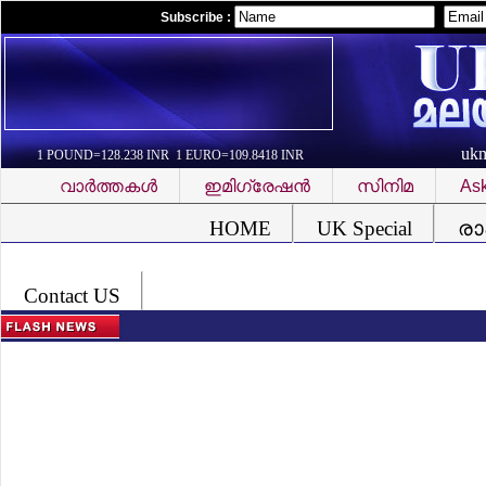
Subscribe :
uk
1 POUND=128.238 INR 1 EURO=109.8418 INR
വാര്‍ത്തകള്‍
ഇമിഗ്രേഷന്‍
സിനിമ
Ask
Font Problem
HOME
UK Special
രാ
Contact US