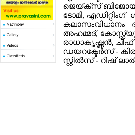
ജെയ്ക്‌സ് ബിജോ
ടോമി, എഡിറ്റിംഗ്- 
കലാസംവിധാനം - ദിലീ
Matrimony
അഹമ്മദ്, കോസ്റ്റ്
Gallery
രാധാകൃഷ്ണന്‍, ചീഫ്
Videos
ഡയറക്ടേര്‍സ് - കിര
Classifieds
സ്റ്റില്‍സ് - റിഷ് ലാല