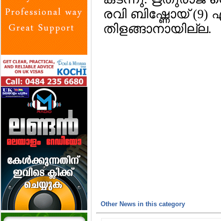
രവി ബിഷ്ണോയ് (9) എന
തിളങ്ങാനായില്ല.
Other News in this category