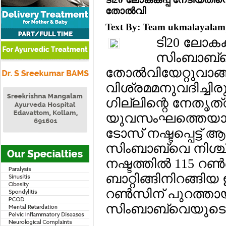
തോല്‍വി
Text By: Team ukmalayala
ടി20 ലോകക
സിംബാബ്
തോല്‍വിയേറ്റുവാങ്ങ
വിശ്രമമനുവദിച്ചിരു
ഗില്ലിന്റെ നേതൃത്
യുവസംഘത്തെയാണ് 
ടോസ് നഷ്ടപ്പെട്ട് ആ
സിംബാബ്വെ നിശ്ചിത 
നഷ്ടത്തില്‍ 115 റണ
ബാറ്റിങ്ങിനിറങ്ങിയ 
റണ്‍സിന് പുറത്താ
സിംബാബ്വെയുടെ