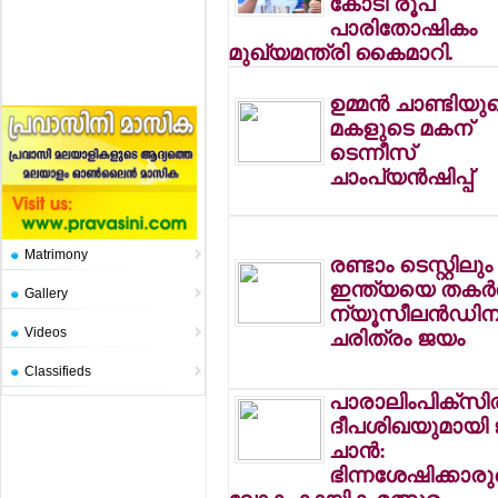
കോടി രൂപ
പാരിതോഷികം
മുഖ്യമന്ത്രി കൈമാറി.
ഉമ്മന്‍ ചാണ്ടിയു
മകളുടെ മകന്
ടെന്നീസ്
ചാംപ്യന്‍ഷിപ്പ്
Matrimony
രണ്ടാം ടെസ്റ്റിലും
ഇന്ത്യയെ തകര്‍ത
Gallery
ന്യൂസീലന്‍ഡിന
Videos
ചരിത്രം ജയം
Classifieds
പാരാലിംപിക്‌സില
ദീപശിഖയുമായി ജ
ചാന്‍:
ഭിന്നശേഷിക്കാര