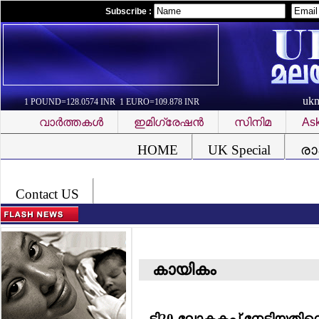
Subscribe :
uk
1 POUND=128.0574 INR 1 EURO=109.878 INR
വാര്‍ത്തകള്‍
ഇമിഗ്രേഷന്‍
സിനിമ
Ask
Font Problem
HOME
UK Special
രാ
Contact US
കായികം
ടി20 ലോകകപ്പ് നേടിയതിന്