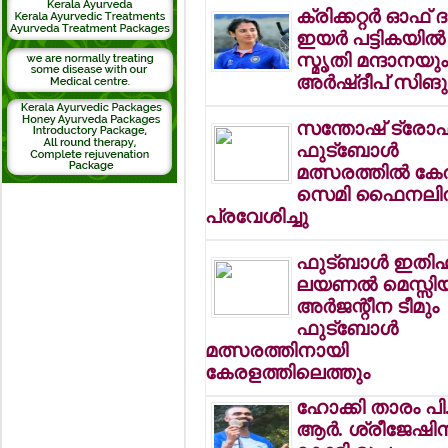
ക്രിക്കറ്റര്‍ ഓഫ് ദ
ഇയര്‍ പട്ടികയില്‍
സ്മൃതി മന്ദാനയു
അര്‍ഷ്ദീപ് സിങു
സന്തോഷ് ട്രോ
ഫുട്‌ബോള്‍
മത്സരത്തില്‍ കേ
സെമി ഫൈനലില
പ്രവേശിച്ചു
ഫുട്ബാള്‍ ഇത
ലയണല്‍ മെസ്സി
അര്‍ജന്റീന ടീമും
ഫുട്‌ബോള്‍
മത്സരത്തിനായി
കേരളത്തിലെത്തും
ഹോക്കി താരം പി
ആര്‍. ശ്രീജേഷിന്