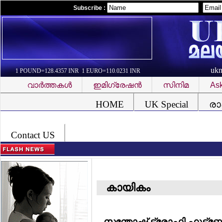
Subscribe :
uk
1 POUND=128.4357 INR 1 EURO=110.0231 INR
വാര്‍ത്തകള്‍
ഇമിഗ്രേഷന്‍
സിനിമ
Ask
Font Problem
HOME
UK Special
രാ
Contact US
കായികം
സന്തോഷ് ട്രോഫി ഫുട്‌ബോ