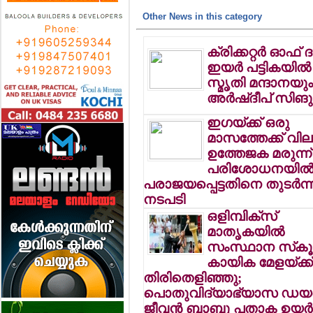
Other News in this category
ക്രിക്കറ്റര്‍ ഓഫ് ദ
ഇയര്‍ പട്ടികയില്‍
സ്മൃതി മന്ദാനയു
അര്‍ഷ്ദീപ് സിങു
ഇഗയ്ക്ക് ഒരു
മാസത്തേക്ക് വിലക
ഉത്തേജക മരുന്ന്
പരിശോധനയില്
പരാജയപ്പെട്ടതിനെ തുടര്‍ന്ന
നടപടി
ഒളിമ്പിക്‌സ്
മാതൃകയില്‍
സംസ്ഥാന സ്‌കൂള
കായിക മേളയ്ക്ക
തിരിതെളിഞ്ഞു;
പൊതുവിദ്യാഭ്യാസ ഡയറക്
ജീവന്‍ ബാബു പതാക ഉയര്‍