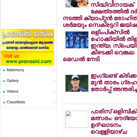
സിദ്ധിവിനായക്
ക്ഷേത്രത്തില്‍ ദ
നടത്തി ക്യാപ്റ്റന്‍ രോഹിത
ശര്‍മയും സെക്രട്ടറി ജയ്
ഒളിംപിക്‌സില്‍
ഹോക്കിയില്‍ തിള
ഇന്ത്യ; സ്പെയ
കീഴടക്കി വെങ്കല
മെഡല്‍ നേടി
Matrimony
ഇംഗ്ലണ്ട് ക്രിക്കറ്
Gallery
മുന്‍ താരം ഗ്രഹ
തോര്‍പ്പ് അന്തരിച്
Videos
Classifieds
പാരിസ് ഒളിമ്പിക്
മത്സരം: ഔദ്യേ
ഉദ്ഘാടനം
വെള്ളിയാഴ്ച