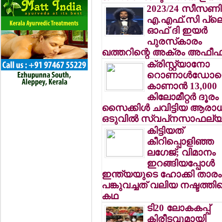
2023/24 സീസണ
എ.എഫ്.സി പ്ലെ
ഓഫ് ദി ഇയര്‍
പുരസ്‌കാരം
ഖത്തറിന്റെ അക്രം അഫീഫ
ക്രിസ്റ്റ്യാനോ
റൊണാള്‍ഡോ
കാണാന്‍ 13,000
കിലോമീറ്റര്‍ ദൂരം
സൈക്കിള്‍ ചവിട്ടിയ ആരാ
ഒടുവില്‍ സ്വപ്‌നസാഫല്യ
കിട്ടിയത്
കീറിപ്പൊളിഞ്ഞ
ലഗേജ്; വിമാനം
ഇറങ്ങിയപ്പോള്‍
ഇന്ത്യയുടെ ഹോക്കി താരം
പങ്കുവച്ചത് വലിയ നഷ്ടത്തിന
കഥ
ടി20 ലോകകപ്പ്
കിരീടവുമായി