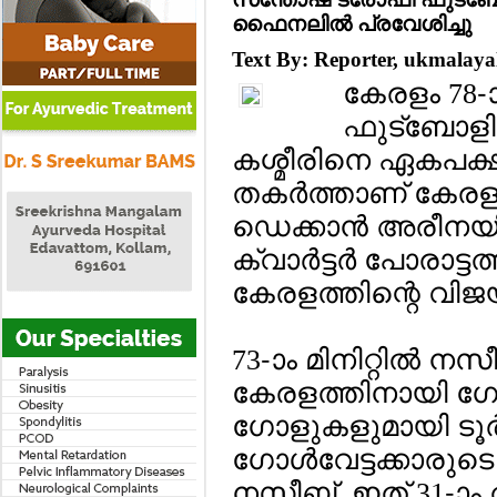
ഫൈനലില്‍ പ്രവേശിച്ചു
Text By: Reporter, ukmala
കേരളം 78-
ഫുട്‌ബോളി
കശ്മീരിനെ ഏകപക്
തകര്‍ത്താണ് കേരളം
ഡെക്കാന്‍ അരീന
ക്വാര്‍ട്ടര്‍ പോരാട
കേരളത്തിന്റെ വിജ
73-ാം മിനിറ്റില്‍ ന
കേരളത്തിനായി ഗോള
ഗോളുകളുമായി ടൂര്‍
ഗോള്‍വേട്ടക്കാരുടെ
നസീബ്. ഇത് 31-