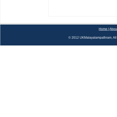
Home
|
Abou
© 2012 UKMalayalampathram, All 