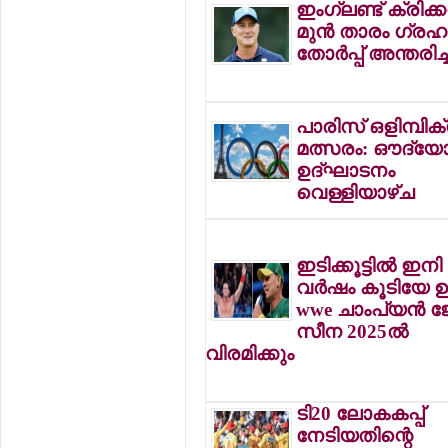
ഇംഗ്ലണ്ട് ക്രിക്കറ്
മുന്‍ താരം ഗ്രഹ
തോര്‍പ്പ് അന്തരിച്
പാരിസ് ഒളിമ്പിക്
മത്സരം: ഔദ്യേ
ഉദ്ഘാടനം
വെള്ളിയാഴ്ച
ഇടിക്കൂട്ടില്‍ ഇന
വര്‍ഷം കൂടിയേ ഉ
wwe ചാംപ്യന്‍ 
സീന 2025ല്‍
വിരമിക്കും
ടി20 ലോകകപ്പ്
നേടിയതിന്റെ