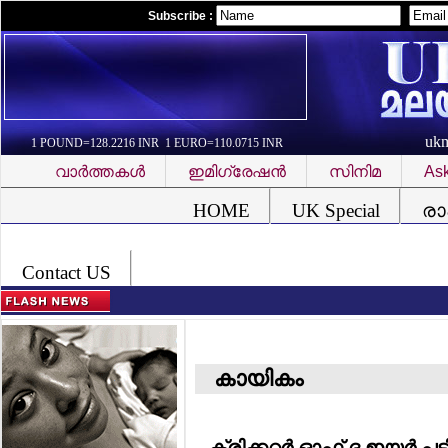
Subscribe :
uk
1 POUND=128.2216 INR 1 EURO=110.0715 INR
വാര്‍ത്തകള്‍
ഇമിഗ്രേഷന്‍
സിനിമ
Ask
Font Problem
HOME
UK Special
രാ
Contact US
കായികം
ക്രിക്കറ്റര്‍ ഓഫ് ദ ഇയര്‍ പ