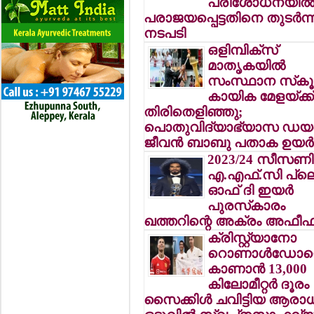
പരിശോധനയില്
പരാജയപ്പെട്ടതിനെ തുടര്‍ന്ന
നടപടി
ഒളിമ്പിക്‌സ്
മാതൃകയില്‍
സംസ്ഥാന സ്‌കൂള
കായിക മേളയ്ക്ക
തിരിതെളിഞ്ഞു;
പൊതുവിദ്യാഭ്യാസ ഡയറക്
ജീവന്‍ ബാബു പതാക ഉയര്‍
2023/24 സീസണ
എ.എഫ്.സി പ്ലെ
ഓഫ് ദി ഇയര്‍
പുരസ്‌കാരം
ഖത്തറിന്റെ അക്രം അഫീഫ
ക്രിസ്റ്റ്യാനോ
റൊണാള്‍ഡോ
കാണാന്‍ 13,000
കിലോമീറ്റര്‍ ദൂരം
സൈക്കിള്‍ ചവിട്ടിയ ആരാ