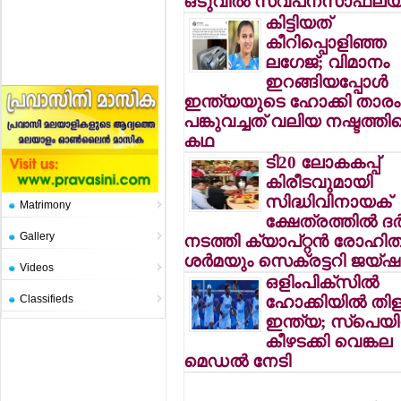
ഒടുവില്‍ സ്വപ്‌നസാഫല്യ
കിട്ടിയത്
കീറിപ്പൊളിഞ്ഞ
ലഗേജ്; വിമാനം
ഇറങ്ങിയപ്പോള്‍
ഇന്ത്യയുടെ ഹോക്കി താരം
പങ്കുവച്ചത് വലിയ നഷ്ടത്തിന
കഥ
ടി20 ലോകകപ്പ്
കിരീടവുമായി
സിദ്ധിവിനായക്
Matrimony
ക്ഷേത്രത്തില്‍ ദ
Gallery
നടത്തി ക്യാപ്റ്റന്‍ രോഹിത
ശര്‍മയും സെക്രട്ടറി ജയ്
Videos
ഒളിംപിക്‌സില്‍
Classifieds
ഹോക്കിയില്‍ തിള
ഇന്ത്യ; സ്പെയ
കീഴടക്കി വെങ്കല
മെഡല്‍ നേടി