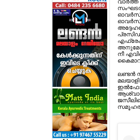
വാര്‍ത
സംഘടനകള
ഓവര്‍സീ
ഓവര്‍സീ
അദ്ദേഹത
പ്രസിഡ
എഫ്രേം 
അനുമോദന
നീ എവിട
കൈമാറി
ലണ്ടന്‍
മലയാള
ഇല്‍ഫോര
ആശ്വാസ
ജസീലിന്
സമൂഹത്