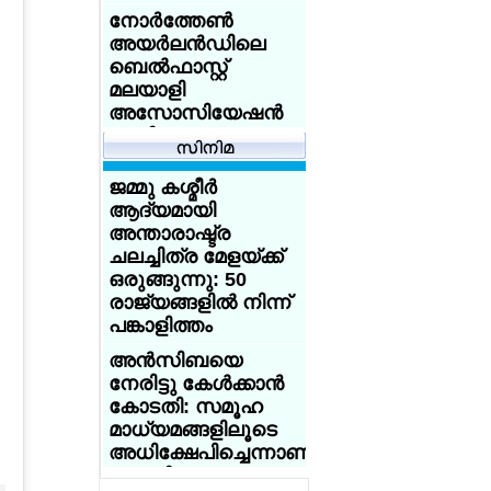
ആലോചനകളുടെ
വാഗമണിലെ 70
നോര്‍ത്തേണ്‍
പ്രളയം
ഏക്കര്‍
അയര്‍ലന്‍ഡിലെ
പുല്‍മേടുകള്‍
ബെല്‍ഫാസ്റ്റ്
അനധികൃതമായി
മലയാളി
കയ്യേറിയതായി
അസോസിയേഷന്‍
റിപ്പോര്‍ട്ട്
പുതിയ
എക്സിക്യൂട്ടീവ്
ഗ്ലാസ്ഗോയില്‍
കമ്മിറ്റിയെ
ജമ്മു കശ്മീര്‍
ഇന്ത്യക്കു വേണ്ടി
തിരഞ്ഞെടുത്തു.
ആദ്യമായി
സ്വര്‍ണം നേടി
അന്താരാഷ്ട്ര
മീരാഭായ് ചാനു:
യുക്മ റീജിയണല്‍
ചലച്ചിത്ര മേളയ്ക്ക്
വനിതകളുടെ 48
കായികമേളകള്‍ക്ക്
ഒരുങ്ങുന്നു: 50
കിലോഗ്രാമില്‍
പരിസമാപ്തി; ദേശീയ
രാജ്യങ്ങളില്‍ നിന്ന്
മിന്നുന്ന പ്രകടനം
കായിക മാമാങ്കം
പങ്കാളിത്തം
ജൂണ്‍ 20 ന്
ഇന്ത്യയുടെ
ബര്‍മിംഗ്ഹാമില്‍
അന്‍സിബയെ
പരീക്ഷാ സമ്പ്രദായം
നേരിട്ടു കേള്‍ക്കാന്‍
നിരീക്ഷിക്കാന്‍ നന്ദന്‍
യുക്മ - ഡോ
കോടതി: സമൂഹ
നിലേകനിയുടെ
സൈമണ്‍സ്
മാധ്യമങ്ങളിലൂടെ
നേതൃത്വത്തില്‍
അക്കാദമി നോര്‍ത്ത്
അധിക്ഷേപിച്ചെന്നാണു
ഉന്നതതല ടാസ്‌ക്
വെസ്റ്റ്
പരാതി
ഫോഴ്‌സ്
കായികമേളക്ക്