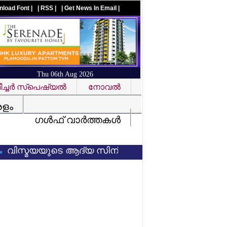
nload Font |
| RSS |
| Get News In Email |
Thu 06th Aug 2026
ച്ചര്‍ സ്‌പെഷ്യല്‍
നോവല്‍
Visit us on facebook
രളം
ഗള്‍ഫ് വാര്‍ത്തകള്‍
മയയുടെ ആദ്യ സിനിമ കണ്ട ശേഷം സംവിധായകന് 3 ലക്ഷ