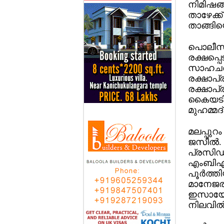
നിമിഷങ്
താഴേക്ക
താങ്ങിയ
പൊലീസ് 
രക്ഷപ്പ
സാഹചര്യ
രക്ഷാപ്ര
രക്ഷാപ്
കൈയടിക
മുഹമ്മദ
മലപ്പുറ
ജസീല്‍.
പ്രസിഡന
എംബിഎ 
പൂര്‍ത്
മാനേജര
ഇസായേല
നിലവില്‍