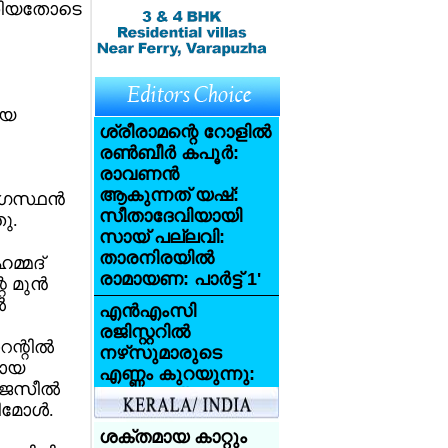
ഴുതിയതോടെ
ായ
ശ്രീരാമന്റെ റോളില്‍
രണ്‍ബീര്‍ കപൂര്‍:
രാവണന്‍
ആകുന്നത് യഷ്:
ഗസ്ഥന്‍
സീതാദേവിയായി
ു.
സായ് പല്ലവി:
താരനിരയില്‍
മ്മദ്
രാമായണ: പാര്‍ട്ട് 1'
മുന്‍
‍
എന്‍എംസി
രജിസ്റ്ററില്‍
്റില്‍
നഴ്‌സുമാരുടെ
ളായ
എണ്ണം കുറയുന്നു:
ജസീല്‍
അതായത്
ിമോള്‍.
യുകെയിലേക്ക്
വരാന്‍ നഴ്‌സുമാര്‍
ശക്തമായ കാറ്റും