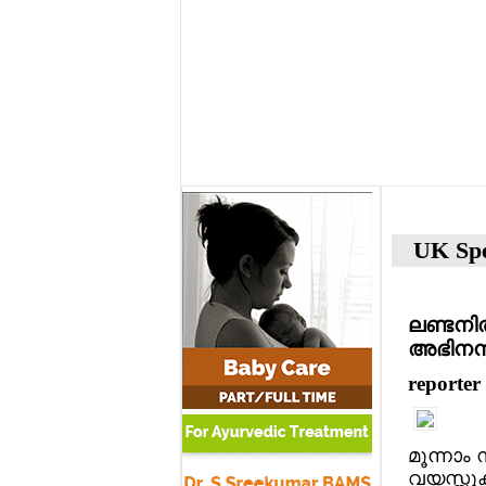
UK Spe
ലണ്ടനില
അഭിനന്
reporter
മൂന്നാം
വയസ്സുക