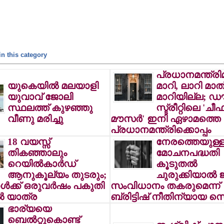
n this category
പ്രധാനമന്ത്രിമ
യുകെയില്‍ മലയാളി
മാറി, ലാറി മാത
യുവാവ് ജോലി
മാറിയില്ല; ഡ
സ്ഥലത്ത് കുഴഞ്ഞു
സ്ട്രീറ്റിലെ 'ചീഫ
വീണു മരിച്ചു
മൗസര്‍' ഇനി ഏഴാമത്തെ
പ്രധാനമന്ത്രിക്കൊപ്പം
18 വയസ്സ്
നേരത്തെയുള്
തികഞ്ഞാലും
മോചനപദ്ധതി
റെയില്‍കാര്‍ഡ്
കൂടുതല്‍
ആനുകൂല്യം തുടരും;
ചുരുക്കിയാല്‍ 
്‍ക്ക് ഒരുവര്‍ഷം പകുതി
സംവിധാനം തകരുമെന്ന്
്‍ യാത്ര
ബ്രിട്ടിഷ് നീതിന്യായ സെ
ഭാര്യയെ
ബെല്‍റ്റുകൊണ്ട്