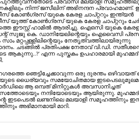
്ത പുറത്തുവന്നതോടെ പ്രവാസി മലയാളി സമൂഹത്തിലു
ിലും നിന്ന് ജസീലിന് അഭിനന്ദന പ്രവാഹമാണ്. ഇന
സ് കോണ്‍ഗ്രസ് യുകെ കേരള ചാപ്റ്ററും ഇന്ത്യന്‍
സ് യൂത്ത് കോണ്‍ഗ്രസ് യുകെ കേരള ചാപ്റ്ററും ചേര്‍ന
്തെ ഈസ്റ്റ് ഹാമില്‍ ആദരിച്ചു. ഐഒസി യുകെ കേരള ചാ
ന്റ് സുജു കെ. ഡാനിയേലിന്റെയും ഐവൈസി പ്രസി
സാം മറ്റപ്പള്ളിലിന്റെയും നേതൃത്വത്തിലായിരുന്നു
ം. ചടങ്ങില്‍ പ്രതിപക്ഷ നേതാവ് വി.ഡി. സതീശന്
െ ആകുന്നു..?' എന്ന പുസ്തകം ഉപഹാരമായി മുഹമ്മദ്
.
 നഗരത്തെ ഞെട്ടിച്ചേക്കാവുന്ന ഒരു ദുരന്തം ഒഴിവായത് 
ിയുടെ ധൈര്യവും സമയോചിതമായ ഇടപെടലുമൂലമാ
്‍ഡിലെ ആ ഒമ്പത് മിനിറ്റുകള്‍ അവസാനിച്ചത്
ത്തോടെയും നന്ദിയോടെയും ആയിരുന്നു. മുഹമ്മദ്
റെ ഇടപെടല്‍ ലണ്ടനിലെ മലയാളി സമൂഹത്തിനും ഇന്ത
തിനും അഭിമാനമായി മാറി.