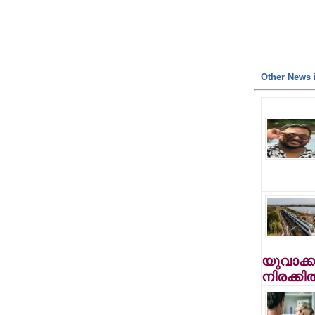
Other News i
യുവാക്കള
നിരക്കില