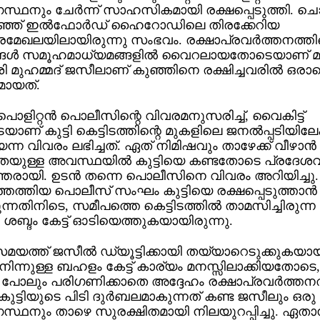
സ്ഥനും ചേര്‍ന്ന് സാഹസികമായി രക്ഷപ്പെടുത്തി. ച
രിഞ്ഞ് ഇല്‍ഫോര്‍ഡ് ഹൈറോഡിലെ തിരക്കേറിയ
മേഖലയിലായിരുന്നു സംഭവം. രക്ഷാപ്രവര്‍ത്തനത്തിന
്ങള്‍ സമൂഹമാധ്യമങ്ങളില്‍ വൈറലായതോടെയാണ് മല
 മുഹമ്മദ് ജസീലാണ് കുഞ്ഞിനെ രക്ഷിച്ചവരില്‍ ഒരാളെ
മായത്.
പൊളിറ്റന്‍ പൊലീസിന്റെ വിവരമനുസരിച്ച്, വൈകിട്ട്
ാണ് കുട്ടി കെട്ടിടത്തിന്റെ മുകളിലെ ജനല്‍പ്പടിയിലേക്
്ന വിവരം ലഭിച്ചത്. ഏത് നിമിഷവും താഴേക്ക് വീഴാന്‍
യുള്ള അവസ്ഥയില്‍ കുട്ടിയെ കണ്ടതോടെ പ്രദേശവ
ന്തരായി. ഉടന്‍ തന്നെ പൊലീസിനെ വിവരം അറിയിച്ചു.
െത്തിയ പൊലീസ് സംഘം കുട്ടിയെ രക്ഷപ്പെടുത്താന്‍
ുന്നതിനിടെ, സമീപത്തെ കെട്ടിടത്തില്‍ താമസിച്ചിരുന്ന 
ശബ്ദം കേട്ട് ഓടിയെത്തുകയായിരുന്നു.
ത്ത് ജസീല്‍ ഡ്യൂട്ടിക്കായി തയ്യാറെടുക്കുകയായി
നിന്നുള്ള ബഹളം കേട്ട് കാര്യം മനസ്സിലാക്കിയതോടെ,
പോലും പരിഗണിക്കാതെ അദ്ദേഹം രക്ഷാപ്രവര്‍ത്തനത
 കുട്ടിയുടെ പിടി ദുര്‍ബലമാകുന്നത് കണ്ട ജസീലും ഒ
സ്ഥനും താഴെ സുരക്ഷിതമായി നിലയുറപ്പിച്ചു. ഏതാ