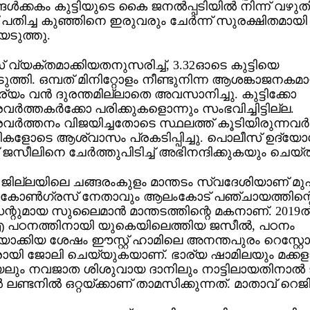
ങള്‍ക്കകം കുട്ടിയുടെ കൈ ജനല്‍പ്പടിയില്‍ നിന്ന് വ
് പതിച്ച കുഞ്ഞിനെ ഇരുവരും ചേര്‍ന്ന് സുരക്ഷിതമായി
െടുത്തു.
വ്യക്തമാക്കിയതനുസരിച്ച്, 3.32ഓടെ കുട്ടിയെ
െടുത്തി. ഒമ്പത് മിനിറ്റോളം നീണ്ടുനിന്ന ആശങ്കാജനകമ
ം വന്‍ ദുരന്തമില്ലാതെ അവസാനിച്ചു. കുട്ടിക്കോ
വര്‍ത്തകര്‍ക്കോ പരിക്കുകളൊന്നും സംഭവിച്ചിട്ടില്ല.
രവര്‍ത്തനം വിജയിച്ചതോടെ സ്ഥലത്ത് കൂടിയിരുന്നവര്‍
ളോടെ ആശ്വാസം പ്രകടിപ്പിച്ചു. പൊലീസ് ഉദ്യോ
് ജസീലിനെ ചേര്‍ത്തുപിടിച്ച് അഭിനന്ദിക്കുകയും ചെയ്ത
ം ജില്ലയിലെ ചങ്ങരംകുളം മാന്തടം സ്വദേശിയാണ് മുഹ
 കോണ്‍ഗ്രസ് നേതാവും ആലംകോട് പഞ്ചായത്തിന്റെ 
്റുമായ സുലൈമാന്‍ മാന്തടത്തിന്റെ മകനാണ്. 2019ല്
പഠനത്തിനായി യുകെയിലെത്തിയ ജസീല്‍, പഠനം
തിയാക്കിയ ശേഷം ഈസ്റ്റ് ഹാമിലെ അനന്തപുരം റെസ്റ്റോറന
ായി ജോലി ചെയ്യുകയാണ്. ഭാര്യ ഷാമിലയും മക്ക
ും നവജാത ശിശുവായ ദാനിലും നാട്ടിലായതിനാല്‍ 
 ലണ്ടനില്‍ ഒറ്റയ്ക്കാണ് താമസിക്കുന്നത്. മാതാവ് റെജ