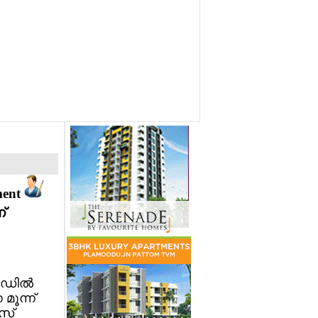
ment
്
ഡില്‍
മൂന്ന്
സ്