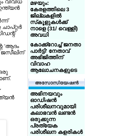
ം വിവിധ
ഇല്ലാവുകയാണോ
മഴയും:
്ത്യന്‍
?
കേരളത്തിലെ 3
ജില്ലകളില്‍
ബാന്‍ഡ് 5
്ന്
സ്‌കൂളുകള്‍ക്ക്
നഴ്‌സില്‍നിന്ന്
പ്റ്റര്‍
നാളെ (31/ വെള്ളി)
ന്യൂറോളജി ലീഡ്
ഡന്റ്
അവധി
നഴ്‌സിലേക്ക്;
എന്‍എച്ച്എസില്‍
കോക്ക്‌റോച്ച് ജനതാ
റെ 'ആദം
അഭിമാനമായി
പാര്‍ട്ടി' നേതാവ്
 ജസീലിന്
ഷൈനി ബേസില്‍
അഭിജിത്തിന്
വിവാഹ
ആറുമാസത്തില്‍
ആലോചനകളുടെ
ഒരു
3.05 ലക്ഷം സ്ത്രീകള്‍;
പ്രളയം
ണ്.
സൗജന്യ
അടിയന്തര
ചെറുപ്പക്കാരിലേക്ക്
ഗര്‍ഭനിരോധന
ഇറങ്ങിച്ചെല്ലാന്‍
അഭിനയവും
്യന്‍
പദ്ധതിക്ക് വന്‍
കേന്ദ്രത്തിലെ
ഓഡിഷന്‍
സ്വീകാര്യത
ബിജെപി മന്ത്രിമാര്‍
പരിശീലനവുമായി
ഇന്‍സ്റ്റഗ്രാമിലൂടെ
കലാഭവന്‍ ലണ്ടന്‍
കോക്ക്‌റോച്ച് ജനതാ
ഡിജിറ്റല്‍ പ്രചരണം
ഒരുക്കുന്ന
പാര്‍ട്ടി' നേതാവ്
ശക്തമാക്കി
പ്രത്യേക
അഭിജിത്തിന്
പരിശീലന കളരികള്‍
വിവാഹ
ടൂറിസ്റ്റ് കേന്ദ്രമായ