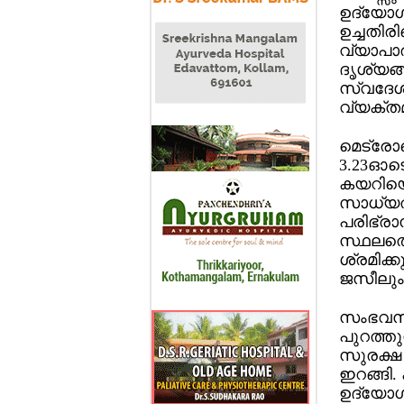
ഉദ്യോഗ
ഉച്ചതി
വ്യാപാര
ദൃശ്യങ
സ്വദേശി
വ്യക്ത
മെട്രോ
3.23ഓടെയ
കയറിയെന
സാധ്യത
പരിഭ്രാ
സ്ഥലത്ത
ശ്രമിക്ക
ജസീലും 
സംഭവസമയ
പുറത്തു
സുരക്ഷ 
ഇറങ്ങി.
ഉദ്യോഗ