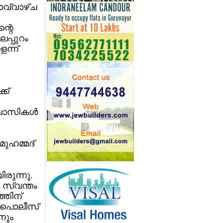
ൊവ്വാഴ്ച
്റെ
പ്പുറം
ന്ന്
ക്
ാസികള്‍
മുഹമ്മദ്
രുന്നു.
 സ്വന്തം
്തിന്
രു പൊലീസ്
നും