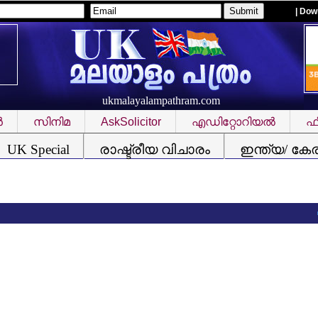
| Dow
ukmalayalampathram.com
‍
സിനിമ
AskSolicitor
എഡിറ്റോറിയല്‍
ഫീ
UK Special
രാഷ്ട്രീയ വിചാരം
ഇന്ത്യ/ കേ
വിസ്